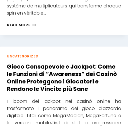
système de multiplicateurs qui transforme chaque
spin en véritable…
LIGHTNING
READ MORE
ROULETTE
:
LA
RÉVOLUTION
HYBRIDE
UNCATEGORIZED
QUI
REDÉFINIT
Gioco Consapevole e Jackpot: Come
LE
le Funzioni di “Awareness” dei Casinò
LIVE‑CASINO
Online Proteggono i Giocatori e
ET
LES
Rendono le Vincite più Sane
JEUX
DE
Il boom dei jackpot nei casinò online ha
TABLE
trasformato il panorama del gioco d’azzardo
digitale. Titoli come Mega Moolah, Mega Fortune e
le versioni mobile‑first di slot a progressione