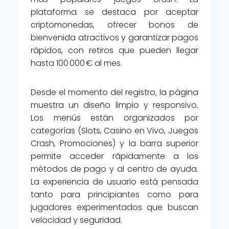
plataforma se destaca por aceptar
criptomonedas, ofrecer bonos de
bienvenida atractivos y garantizar pagos
rápidos, con retiros que pueden llegar
hasta 100 000 € al mes.
Desde el momento del registro, la página
muestra un diseño limpio y responsivo.
Los menús están organizados por
categorías (Slots, Casino en Vivo, Juegos
Crash, Promociones) y la barra superior
permite acceder rápidamente a los
métodos de pago y al centro de ayuda.
La experiencia de usuario está pensada
tanto para principiantes como para
jugadores experimentados que buscan
velocidad y seguridad.