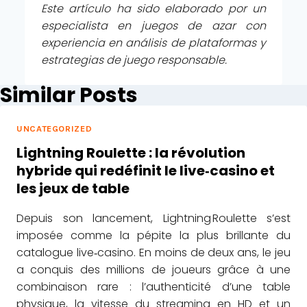
Este artículo ha sido elaborado por un
especialista en juegos de azar con
experiencia en análisis de plataformas y
estrategias de juego responsable.
Similar Posts
UNCATEGORIZED
Lightning Roulette : la révolution
hybride qui redéfinit le live‑casino et
les jeux de table
Depuis son lancement, Lightning Roulette s’est
imposée comme la pépite la plus brillante du
catalogue live‑casino. En moins de deux ans, le jeu
a conquis des millions de joueurs grâce à une
combinaison rare : l’authenticité d’une table
physique, la vitesse du streaming en HD et un