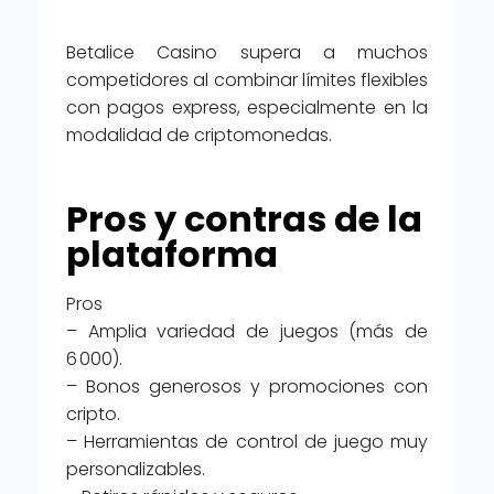
Betalice Casino supera a muchos
competidores al combinar límites flexibles
con pagos express, especialmente en la
modalidad de criptomonedas.
Pros y contras de la
plataforma
Pros
– Amplia variedad de juegos (más de
6 000).
– Bonos generosos y promociones con
cripto.
– Herramientas de control de juego muy
personalizables.