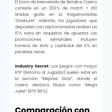
El bono de bienvenida de Betalice Casino
consiste en un 200 % de match + 100
tiradas gratis en la tragamonedas
“Starburst”. Además, los jugadores que
depositen con criptomonedas reciben un
10 % extra sin requisitos de apuesta. Las
promociones semanales incluyen
torneos de slots y cashback del 5 % en
pérdidas netas.
Industry Secret:
Los juegos con mayor
RTP (Retorno al Jugador) suelen estar en
la sección “Mejores Slots”, donde el
casino destaca títulos como “Mega
Joker” (RTP 99 %).
Comparación con