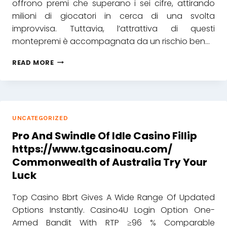
offrono premi che superano i sei cifre, attirando
milioni di giocatori in cerca di una svolta
improvvisa. Tuttavia, l’attrattiva di questi
montepremi è accompagnata da un rischio ben…
GIOCO
READ MORE
CONSAPEVOLE
E
JACKPOT:
COME
LE
UNCATEGORIZED
FUNZIONI
DI
Pro And Swindle Of Idle Casino Fillip
“AWARENESS”
https://www.tgcasinoau.com/
DEI
Commonwealth of Australia Try Your
CASINÒ
ONLINE
Luck
PROTEGGONO
I
Top Casino Bbrt Gives A Wide Range Of Updated
GIOCATORI
Options Instantly. Casino4U Login Option One-
E
Armed Bandit With RTP ≥96 % Comparable
RENDONO