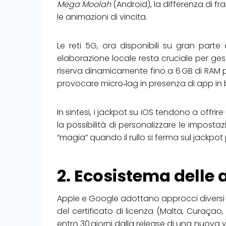
Mega Moolah
(Android), la differenza di f
le animazioni di vincita.
Le reti 5G, ora disponibili su gran parte
elaborazione locale resta cruciale per ges
riserva dinamicamente fino a 6 GB di RAM p
provocare micro‑lag in presenza di app in
In sintesi, i jackpot su iOS tendono a off
la possibilità di personalizzare le impostaz
“magia” quando il rullo si ferma sul jackpot
2. Ecosistema delle 
Apple e Google adottano approcci diversi ne
del certificato di licenza (Malta, Curaçao,
entro 30 giorni dalla release di una nuova