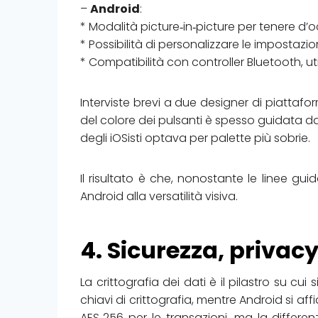
–
Android
:
* Modalità picture‑in‑picture per tenere d’o
* Possibilità di personalizzare le impostazio
* Compatibilità con controller Bluetooth, ut
Interviste brevi a due designer di piattafo
del colore dei pulsanti è spesso guidata da 
degli iOSisti optava per palette più sobrie.
Il risultato è che, nonostante le linee guid
Android alla versatilità visiva.
4. Sicurezza, privac
La crittografia dei dati è il pilastro su cu
chiavi di crittografia, mentre Android si a
AES‑256 per le transazioni, ma la differen