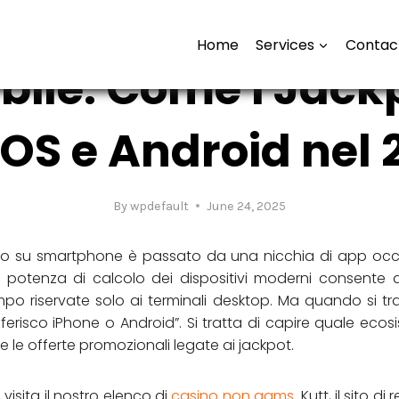
UNCATEGORIZED
Home
Services
Contac
bile: Come i Jackp
iOS e Android nel
By
wpdefault
June 24, 2025
ardo su smartphone è passato da una nicchia di app occa
la potenza di calcolo dei dispositivi moderni consente d
o riservate solo ai terminali desktop. Ma quando si tratt
erisco iPhone o Android”. Si tratta di capire quale ecos
e le offerte promozionali legate ai jackpot.
visita il nostro elenco di
casino non aams
. Kutt, il sito 