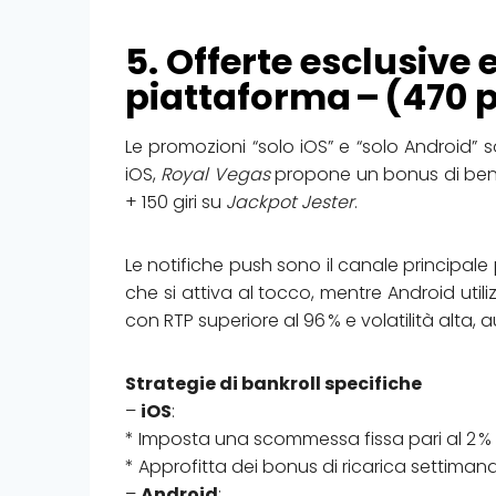
5. Offerte esclusive
piattaforma – (470 
Le promozioni “solo iOS” e “solo Android” 
iOS,
Royal Vegas
propone un bonus di benven
+ 150 giri su
Jackpot Jester
.
Le notifiche push sono il canale principale 
che si attiva al tocco, mentre Android utiliz
con RTP superiore al 96 % e volatilità alta,
Strategie di bankroll specifiche
–
iOS
:
* Imposta una scommessa fissa pari al 2 % de
* Approfitta dei bonus di ricarica settimana
–
Android
: