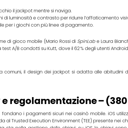
cchio il jackpot mentre si naviga.
ni di luminosità e contrasto per ridurre l’affaticamento visi
ile per i giochi con più linee di pagamento.
rme di gioco mobile (Mario Rossi di
SpinLab
e Laura Bianch
test A/B condotti su Kutt, dove il 62 % degli utenti Android 
a comuni, il design dei jackpot si adatta alle abitudini de
y e regolamentazione – (380
i si fondano i pagamenti sicuri nei casinò mobile. iOS util
ffida al Trusted Execution Environment (TEE) presente nei 
za sta nella gestione delle chiavi: su iOS le chiavi sono