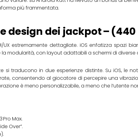
ano variare: su Android Kutt ha rilevato un bonus di ben
ttaforma più frammentata.
 e design dei jackpot – (440
UX estremamente dettagliate. iOS enfatizza spazi bianc
 la modularità, con layout adattabili a schermi di diverse 
ze si traducono in due esperienze distinte. Su iOS, le n
rate, consentendo al giocatore di percepire una vibraz
 vibrazione è meno personalizzabile, a meno che l’utente no
3 Pro Max.
ide Over”.
).