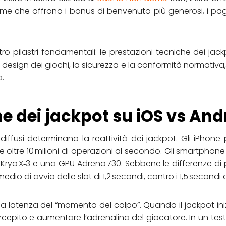
rme che offrono i bonus di benvenuto più generosi, i pag
ro pilastri fondamentali: le prestazioni tecniche dei jac
 design dei giochi, la sicurezza e la conformità normativa, e
a.
he dei jackpot su iOS vs And
iffusi determinano la reattività dei jackpot. Gli iPhone p
oltre 10 milioni di operazioni al secondo. Gli smartphone 
ryo X‑3 e una GPU Adreno 730. Sebbene le differenze di p
dio di avvio delle slot di 1,2 secondi, contro i 1,5 second
lla latenza del “momento del colpo”. Quando il jackpot ini
percepito e aumentare l’adrenalina del giocatore. In un te