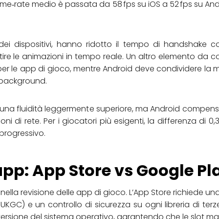
rame‑rate medio è passata da 58 fps su iOS a 52 fps su An
 dei dispositivi, hanno ridotto il tempo di handshake 
tire le animazioni in tempo reale. Un altro elemento da c
er le app di gioco, mentre Android deve condividere la m
 background.
rire una fluidità leggermente superiore, ma Android comp
ioni di rete. Per i giocatori più esigenti, la differenza di 
 progressivo.
app: App Store vs Google Pl
lla revisione delle app di gioco. L’App Store richiede una 
 UKGC) e un controllo di sicurezza su ogni libreria di ter
 versione del sistema operativo, garantendo che le slot ma