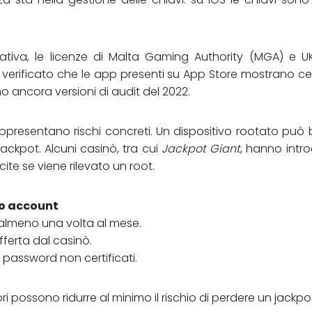
ativa, le licenze di Malta Gaming Authority (MGA) e 
ha verificato che le app presenti su App Store mostrano cert
o ancora versioni di audit del 2022.
 rappresentano rischi concreti. Un dispositivo rootato può
ackpot. Alcuni casinò, tra cui
Jackpot Giant
, hanno intro
cite se viene rilevato un root.
rio account
o almeno una volta al mese.
fferta dal casinò.
di password non certificati.
 possono ridurre al minimo il rischio di perdere un jackpot