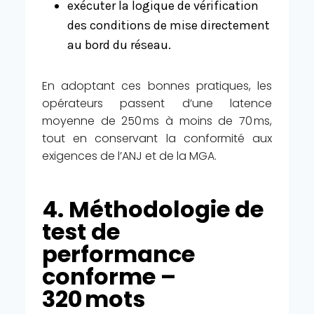
exécuter la logique de vérification
des conditions de mise directement
au bord du réseau.
En adoptant ces bonnes pratiques, les
opérateurs passent d’une latence
moyenne de 250 ms à moins de 70 ms,
tout en conservant la conformité aux
exigences de l’ANJ et de la MGA.
4. Méthodologie de
test de
performance
conforme –
320 mots