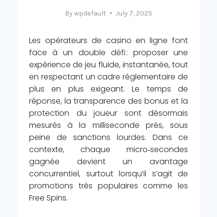
By
wpdefault
July 7, 2025
Les opérateurs de casino en ligne font
face à un double défi : proposer une
expérience de jeu fluide, instantanée, tout
en respectant un cadre réglementaire de
plus en plus exigeant. Le temps de
réponse, la transparence des bonus et la
protection du joueur sont désormais
mesurés à la milliseconde près, sous
peine de sanctions lourdes. Dans ce
contexte, chaque micro‑secondes
gagnée devient un avantage
concurrentiel, surtout lorsqu’il s’agit de
promotions très populaires comme les
Free Spins.