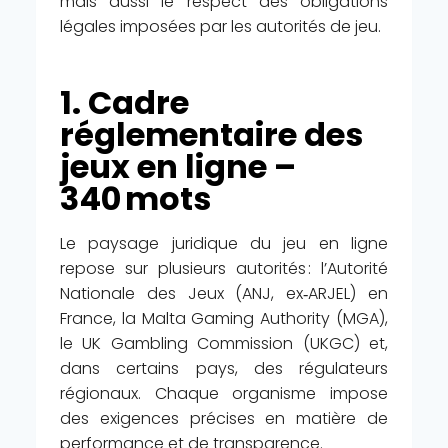
mais aussi le respect des obligations
légales imposées par les autorités de jeu.
1. Cadre
réglementaire des
jeux en ligne –
340 mots
Le paysage juridique du jeu en ligne
repose sur plusieurs autorités : l’Autorité
Nationale des Jeux (ANJ, ex‑ARJEL) en
France, la Malta Gaming Authority (MGA),
le UK Gambling Commission (UKGC) et,
dans certains pays, des régulateurs
régionaux. Chaque organisme impose
des exigences précises en matière de
performance et de transparence.