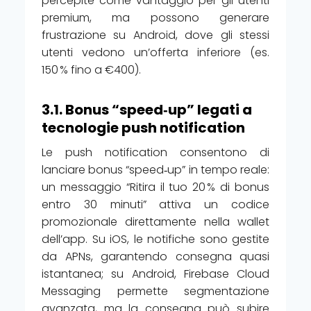
percepite come vantaggio per gli utenti
premium, ma possono generare
frustrazione su Android, dove gli stessi
utenti vedono un’offerta inferiore (es.
150 % fino a €400).
3.1. Bonus “speed‑up” legati a
tecnologie push notification
Le push notification consentono di
lanciare bonus “speed‑up” in tempo reale:
un messaggio “Ritira il tuo 20 % di bonus
entro 30 minuti” attiva un codice
promozionale direttamente nella wallet
dell’app. Su iOS, le notifiche sono gestite
da APNs, garantendo consegna quasi
istantanea; su Android, Firebase Cloud
Messaging permette segmentazione
avanzata, ma la consegna può subire