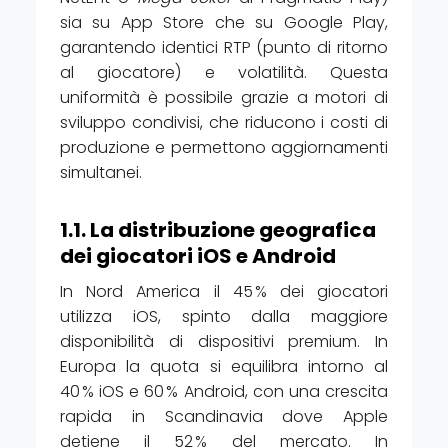
sia su App Store che su Google Play,
garantendo identici RTP (punto di ritorno
al giocatore) e volatilità. Questa
uniformità è possibile grazie a motori di
sviluppo condivisi, che riducono i costi di
produzione e permettono aggiornamenti
simultanei.
1.1. La distribuzione geografica
dei giocatori iOS e Android
In Nord America il 45 % dei giocatori
utilizza iOS, spinto dalla maggiore
disponibilità di dispositivi premium. In
Europa la quota si equilibra intorno al
40 % iOS e 60 % Android, con una crescita
rapida in Scandinavia dove Apple
detiene il 52 % del mercato. In