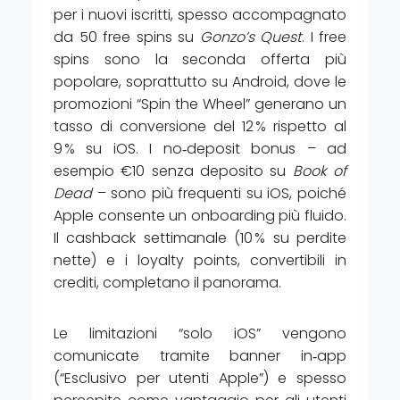
per i nuovi iscritti, spesso accompagnato
da 50 free spins su
Gonzo’s Quest
. I free
spins sono la seconda offerta più
popolare, soprattutto su Android, dove le
promozioni “Spin the Wheel” generano un
tasso di conversione del 12 % rispetto al
9 % su iOS. I no‑deposit bonus – ad
esempio €10 senza deposito su
Book of
Dead
– sono più frequenti su iOS, poiché
Apple consente un onboarding più fluido.
Il cashback settimanale (10 % su perdite
nette) e i loyalty points, convertibili in
crediti, completano il panorama.
Le limitazioni “solo iOS” vengono
comunicate tramite banner in‑app
(“Esclusivo per utenti Apple”) e spesso