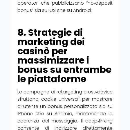
operatori che pubblicizzano “no‑deposit
bonus” sia su iOS che su Android.
8. Strategie di
marketing dei
casinò per
massimizzare i
bonus su entrambe
le piattaforme
Le campagne di retargeting cross‑device
sfruttano cookie universali per mostrare
all’utente un bonus personalizzato sia su
iPhone che su Android, mantenendo la
coerenza del messaggio. Il deep‑linking
consente di indirizzare direttamente