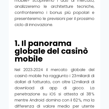
mobile? Scopriremo i dati di mercato,
analizzeremo le architetture tecniche,
confronteremo i bonus più popolari e
presenteremo le previsioni per il prossimo
ciclo di innovazione.
1. Il panorama
globale del casinò
mobile
Nel 2023‑2024 il mercato globale del
casinò mobile ha raggiunto i 23 miliardi di
dollari di fatturato, con oltre 1,2 miliardi di
download di app di gioco. La
penetrazione su iOS si attesta al 38 %
mentre Android domina con il 62 %, ma la
differenza di valore medio per utente