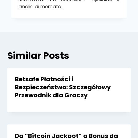
analisi di mercato.
Similar Posts
Betsafe Płatności i
Bezpieczeństwo: Szczegółowy
Przewodnik dla Graczy
Da “Bitcoin Jackpot” a Bonus da