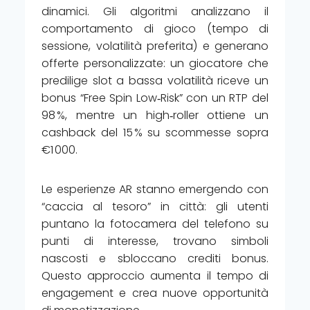
dinamici. Gli algoritmi analizzano il
comportamento di gioco (tempo di
sessione, volatilità preferita) e generano
offerte personalizzate: un giocatore che
predilige slot a bassa volatilità riceve un
bonus “Free Spin Low‑Risk” con un RTP del
98 %, mentre un high‑roller ottiene un
cashback del 15 % su scommesse sopra
€1 000.
Le esperienze AR stanno emergendo con
“caccia al tesoro” in città: gli utenti
puntano la fotocamera del telefono su
punti di interesse, trovano simboli
nascosti e sbloccano crediti bonus.
Questo approccio aumenta il tempo di
engagement e crea nuove opportunità