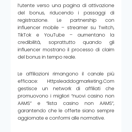
l’utente verso una pagina di attivazione
del bonus, riducendo i passaggi di
registrazione. Le partnership con
influencer mobile – streamer su Twitch,
TikTok e YouTube – aumentano la
credibilità, soprattutto quando gli
influencer mostrano il processo di claim
del bonus in tempo reale.
Le affiliazioni rimangono il canale più
efficace: Httpsleaddogmarketing.Com
gestisce un network di affiliati che
promuovono i migliori “nuovi casino non
AAMS” e “lista casino non AAMS”,
garantendo che le offerte siano sempre
aggiornate e conformi alle normative.