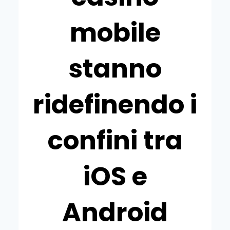
mobile
stanno
ridefinendo i
confini tra
iOS e
Android