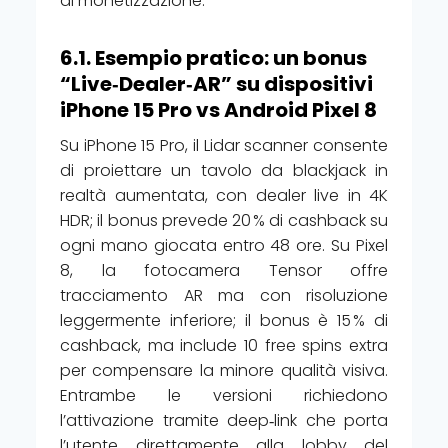
di monetizzazione.
6.1. Esempio pratico: un bonus
“Live‑Dealer‑AR” su dispositivi
iPhone 15 Pro vs Android Pixel 8
Su iPhone 15 Pro, il Lidar scanner consente
di proiettare un tavolo da blackjack in
realtà aumentata, con dealer live in 4K
HDR; il bonus prevede 20 % di cashback su
ogni mano giocata entro 48 ore. Su Pixel
8, la fotocamera Tensor offre
tracciamento AR ma con risoluzione
leggermente inferiore; il bonus è 15 % di
cashback, ma include 10 free spins extra
per compensare la minore qualità visiva.
Entrambe le versioni richiedono
l’attivazione tramite deep‑link che porta
l’utente direttamente alla lobby del