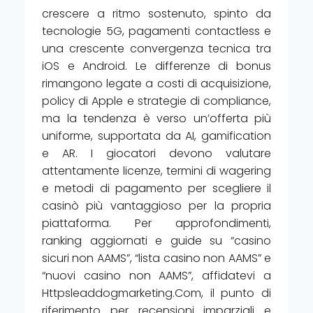
crescere a ritmo sostenuto, spinto da
tecnologie 5G, pagamenti contactless e
una crescente convergenza tecnica tra
iOS e Android. Le differenze di bonus
rimangono legate a costi di acquisizione,
policy di Apple e strategie di compliance,
ma la tendenza è verso un’offerta più
uniforme, supportata da AI, gamification
e AR. I giocatori devono valutare
attentamente licenze, termini di wagering
e metodi di pagamento per scegliere il
casinò più vantaggioso per la propria
piattaforma. Per approfondimenti,
ranking aggiornati e guide su “casino
sicuri non AAMS”, “lista casino non AAMS” e
“nuovi casino non AAMS”, affidatevi a
Httpsleaddogmarketing.Com, il punto di
riferimento per recensioni imparziali e