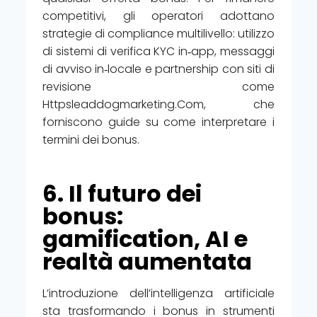
competitivi, gli operatori adottano
strategie di compliance multilivello: utilizzo
di sistemi di verifica KYC in‑app, messaggi
di avviso in‑locale e partnership con siti di
revisione come
Httpsleaddogmarketing.Com, che
forniscono guide su come interpretare i
termini dei bonus.
6. Il futuro dei
bonus:
gamification, AI e
realtà aumentata
L’introduzione dell’intelligenza artificiale
sta trasformando i bonus in strumenti