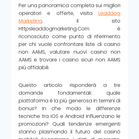
Per una panoramica completa sui migliori
operatori e offerte, visita
Leaddog
Marketing
. Il sito
Httpsleaddogmarketing.Com è
riconosciuto come punto di riferimento
per chi vuole confrontare liste di casino
non AAMS, valutare nuovi casino non
AAMS e trovare i casino sicuri non AAMS
più affidabili.
Questo articolo risponderà a tre
domande fondamentali: quale
piattaforma è la più generosa in termini di
bonus? In che modo le differenze
tecniche tra iOS e Android influenzano le
promozioni? Quali tendenze emergenti
stanno plasmando il futuro del casinò