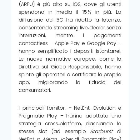
(ARPU) è più alta su iOS, dove gli utenti
spendono in media il 15 % in più. La
diffusione del 5G ha ridotto la latenza,
consentendo streaming live‑dealer senza
interruzioni, mentre i pagamenti
contactless – Apple Pay e Google Pay –
hanno semplificato i depositi istantanei.
Le nuove normative europee, come la
Direttiva sul Gioco Responsabile, hanno
spinto gli operatori a certificare le proprie
app, migliorando la fiducia dei
consumatori.
I principali fornitori – NetEnt, Evolution e
Pragmatic Play – hanno adottato una
strategia cross‑platform, rilasciando le
stesse slot (ad esempio
Starburst
di
NetEnt o
Mega Joker
di Pragmatic Play)