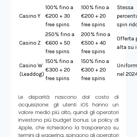
100 % fino a
100 % fino a
Stessa
Casino Y
€200 + 30
€200 + 20
percent
free spins
free spins
spin rid
250 % fino a
200 % fino a
Offerta 
Casino Z
€600 + 50
€500 + 40
alta su 
free spins
free spins
150 % fino a
150 % fino a
Casino W
Unifor
€300 + 20
€300 + 20
(Leaddog)
nel 202
free spins
free spins
Le disparità nascono dal costo di
acquisizione: gli utenti iOS hanno un
valore medio più alto, quindi gli operatori
investono più budget bonus. Le policy di
Apple, che richiedono la trasparenza su
termini di wagering, spingono gli operatori