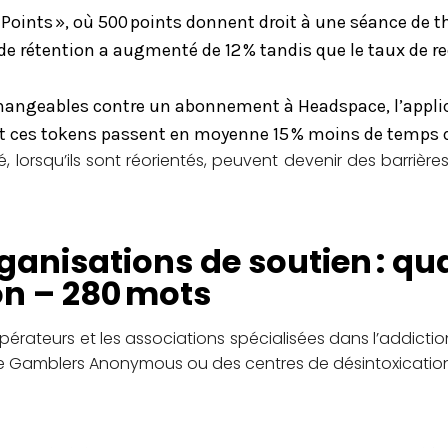
Points », où 500 points donnent droit à une séance de
de rétention a augmenté de 12 % tandis que le taux de r
changeables contre un abonnement à Headspace, l’appli
ent ces tokens passent en moyenne 15 % moins de temps 
é, lorsqu’ils sont réorientés, peuvent devenir des barrière
ganisations de soutien : qu
on – 280 mots
 opérateurs et les associations spécialisées dans l’addictio
 Gamblers Anonymous ou des centres de désintoxication