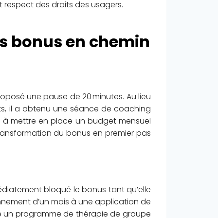
 respect des droits des usagers.
eurs bonus en chemin
 proposé une pause de 20 minutes. Au lieu
ints, il a obtenu une séance de coaching
) et à mettre en place un budget mensuel
a transformation du bonus en premier pas
médiatement bloqué le bonus tant qu’elle
bonnement d’un mois à une application de
uivre un programme de thérapie de groupe