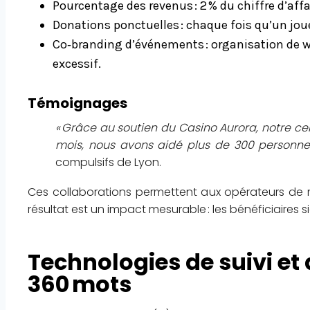
Pourcentage des revenus : 2 % du chiffre d’af
Donations ponctuelles : chaque fois qu’un joueu
Co‑branding d’événements : organisation de web
excessif.
Témoignages
« Grâce au soutien du Casino Aurora, notre cen
mois, nous avons aidé plus de 300 personne
compulsifs de Lyon.
Ces collaborations permettent aux opérateurs de mo
résultat est un impact mesurable : les bénéficiaires 
Technologies de suivi et
360 mots