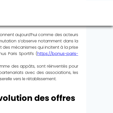
 de personnes à travers le monde. Selon
nséquences financières, familiales et
ssions sur les services de santé mentale
sitionnent aujourd’hui comme des acteurs
e mutation s’observe notamment dans la
t des mécanismes qui incitent à la prise
us Paris Sportifs (
https://bonus-paris-
s comme des appâts, sont réinventés pour
partenariats avec des associations, les
relle vers le rétablissement.
olution des offres