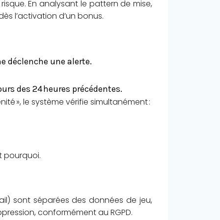
 risque. En analysant le pattern de mise,
 dès l’activation d’un bonus.
me déclenche une alerte.
cours des 24 heures précédentes.
té », le système vérifie simultanément :
t pourquoi.
ail) sont séparées des données de jeu,
e suppression, conformément au RGPD.