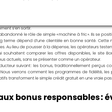
lle enfumée, c’est un phénomène qui touche des millions
oppent des comportements à risque, entraînant des co
ffets : augmentation des dossiers de surendettement, pre
ment s’en sortir.
bandonné le rôle de simple « machine à fric ». Ils se po
long terme dépend d’une clientèle en bonne santé. Cett
s. Au lieu de pousser à la dépense, les opérateurs testen
 souhaitent comparer les offres disponibles, le site Bon
us actuels, sans se présenter comme un opérateur.
 conducteur suivant : les bonus, traditionnellement perçu
n. Nous verrons comment les programmes de fidélité, les 
s transforment le simple crédit gratuit en une vraie passe
aux bonus responsables : év