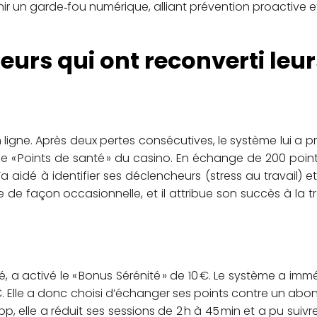
 un garde‑fou numérique, alliant prévention proactive et
oueurs qui ont reconverti l
en ligne. Après deux pertes consécutives, le système lui a
ramme « Points de santé » du casino. En échange de 200 po
’a aidé à identifier ses déclencheurs (stress au travail
 que de façon occasionnelle, et il attribue son succès à l
, a activé le « Bonus Sérénité » de 10 €. Le système a im
0 €. Elle a donc choisi d’échanger ses points contre un a
app, elle a réduit ses sessions de 2 h à 45 min et a pu s