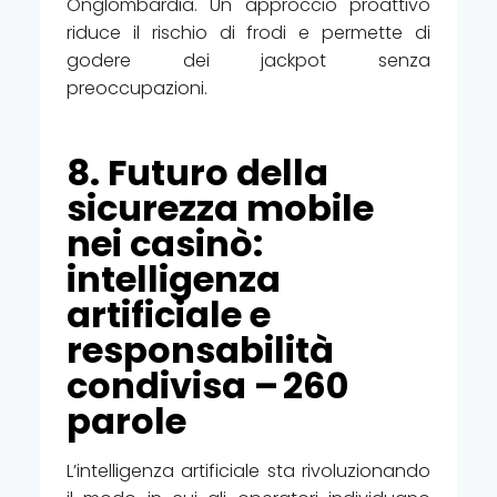
Onglombardia. Un approccio proattivo
riduce il rischio di frodi e permette di
godere dei jackpot senza
preoccupazioni.
8. Futuro della
sicurezza mobile
nei casinò:
intelligenza
artificiale e
responsabilità
condivisa – 260
parole
L’intelligenza artificiale sta rivoluzionando