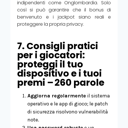
indipendenti come Onglombardia. Solo
così si può garantire che il bonus di
benvenuto e i jackpot siano reali e
proteggere la propria privacy.
7. Consigli pratici
per i giocatori:
proteggi il tuo
dispositivo e i tuoi
premi – 260 parole
Aggiorna regolarmente
il sistema
operativo e le app di gioco; le patch
di sicurezza risolvono vulnerabilità
note.
Usa password robuste
e un