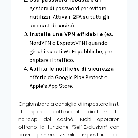
gestore di password per evitare
riutilizzi. Attiva il 2FA su tutti gli
account di casinò.
Installa una VPN affidabile
(es.
NordVPN o ExpressVPN) quando
giochi su reti Wi‑Fi pubbliche, per
criptare il traffico.
Abilita le notifiche di sicurezza
offerte da Google Play Protect o
Apple’s App Store.
Onglombardia consiglia di impostare limiti
di spesa settimanali direttamente
nell’app del casinò. Molti operatori
offrono la funzione “Self‑Exclusion” con
timer personalizzabili: impostare un