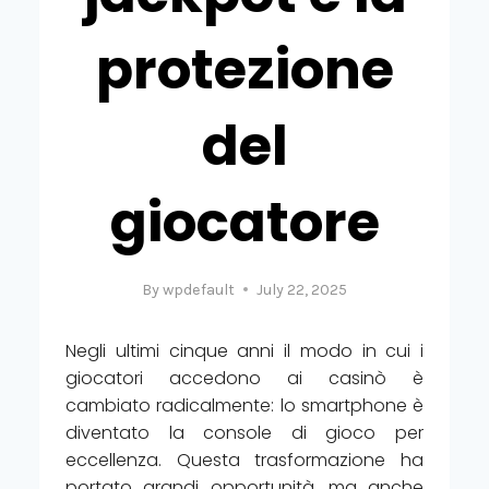
protezione
del
giocatore
By
wpdefault
July 22, 2025
Negli ultimi cinque anni il modo in cui i
giocatori accedono ai casinò è
cambiato radicalmente: lo smartphone è
diventato la console di gioco per
eccellenza. Questa trasformazione ha
portato grandi opportunità, ma anche