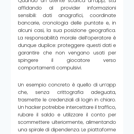
Quando un utente scarica un’app, sta
affidando al provider informazioni
sensibili: dati anagrafici, coordinate
bancarie, cronologia delle puntate e, in
alcuni casi, la sua posizione geografica.
La responsabilità morale dell’operatore è
dunque duplice: proteggere questi dati e
garantire che non vengano usati per
spingere il giocatore verso
comportamenti compulsivi.
Un esempio concreto è quello di un’app
che, senza crittografia adeguata,
trasmette le credenziali di login in chiaro.
Un hacker potrebbe intercettare il traffico,
rubare il saldo e utilizzare il conto per
scommettere ulteriormente, alimentando
una spirale di dipendenza. Le piattaforme