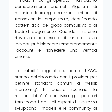
il modo in cui gli operatori individuano
comportamenti anomali. Algoritmi di
machine learning analizzano milioni di
transazioni in tempo reale, identificando
pattern tipici del gioco compulsivo o di
frodi di pagamento. Quando il sistema
rileva un picco insolito di puntate su un
jackpot, può bloccare temporaneamente
l’account e richiedere una verifica
umana.
Le autorità regolatorie, come l’UKGC,
stanno collaborando con i provider per
definire standard comuni di “AI‑risk
monitoring”. In questo scenario, la
responsabilità è condivisa: gli operatori
forniscono i dati, gli esperti di sicurezza
sviluppano i modelli, e le community di