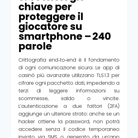
chiave per
proteggere il
giocatore su
smartphone – 240
parole
Crittografia end‑to‑end è il fondamento
di ogni comunicazione sicura. Le app di
casinò più avanzate utilizzano TLS 1.3 per
cifrare ogni pacchetto dati, impedendo a
terzi di leggere informazioni su
scommesse, saldo o vincite.
L’autenticazione a due fattori (2FA)
aggiunge un ulteriore strato: anche se un
hacker ottiene la password, non potrà
accedere senza il codice temporaneo
inviato via SMS o generato da un’app