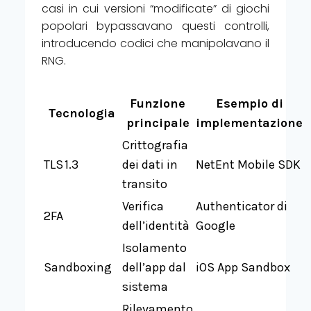
casi in cui versioni “modificate” di giochi
popolari bypassavano questi controlli,
introducendo codici che manipolavano il
RNG.
Funzione
Esempio di
Tecnologia
principale
implementazione
Crittografia
TLS 1.3
dei dati in
NetEnt Mobile SDK
transito
Verifica
Authenticator di
2FA
dell’identità
Google
Isolamento
Sandboxing
dell’app dal
iOS App Sandbox
sistema
Rilevamento