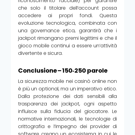
riconoscimento facciale) per garantire
che solo il titolare dell’account possa
accedere ai propri fondi. Questa
evoluzione tecnologica, combinata con
una governance etica, garantirà che i
jackpot rimangano premi legittimi e che il
gioco mobile continui a essere un’attività
divertente e sicura.
Conclusione – 150‑250 parole
La sicurezza mobile nei casinò online non
è più un optional, ma un imperativo etico.
Dalla protezione dei dati sensibili alla
trasparenza dei jackpot, ogni aspetto
influisce sulla fiducia del giocatore. Le
normative internazionali, le tecnologie di
crittografia e l’impegno dei provider di
software creano un ecosistema in cui le