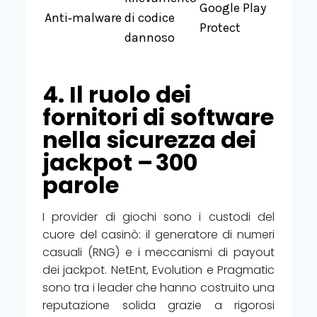
Google Play
Anti‑malware
di codice
Protect
dannoso
4. Il ruolo dei
fornitori di software
nella sicurezza dei
jackpot – 300
parole
I provider di giochi sono i custodi del
cuore del casinò: il generatore di numeri
casuali (RNG) e i meccanismi di payout
dei jackpot. NetEnt, Evolution e Pragmatic
sono tra i leader che hanno costruito una
reputazione solida grazie a rigorosi