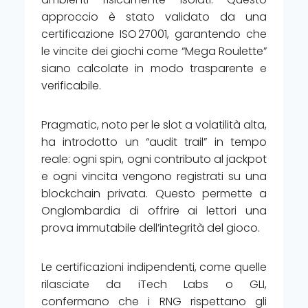
approccio è stato validato da una
certificazione ISO 27001, garantendo che
le vincite dei giochi come “Mega Roulette”
siano calcolate in modo trasparente e
verificabile.
Pragmatic, noto per le slot a volatilità alta,
ha introdotto un “audit trail” in tempo
reale: ogni spin, ogni contributo al jackpot
e ogni vincita vengono registrati su una
blockchain privata. Questo permette a
Onglombardia di offrire ai lettori una
prova immutabile dell’integrità del gioco.
Le certificazioni indipendenti, come quelle
rilasciate da iTech Labs o GLI,
confermano che i RNG rispettano gli