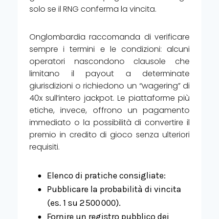
solo se il RNG conferma la vincita.
Onglombardia raccomanda di verificare
sempre i termini e le condizioni: alcuni
operatori nascondono clausole che
limitano il payout a determinate
giurisdizioni o richiedono un “wagering” di
40x sull’intero jackpot. Le piattaforme più
etiche, invece, offrono un pagamento
immediato o la possibilità di convertire il
premio in credito di gioco senza ulteriori
requisiti.
Elenco di pratiche consigliate:
Pubblicare la probabilità di vincita
(es. 1 su 2 500 000).
Fornire un registro pubblico dei