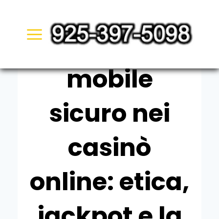
Skip
UNCATEGORIZED
to
Gioco
content
mobile
sicuro nei
casinò
online: etica,
jackpot e la