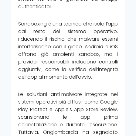
authenticator.
Sandboxing è una tecnica che isola l’app
dal resto del sistema operativo,
riducendo il rischio che malware esterni
interferiscano con il gioco. Android e iOS
offrono già ambienti sandbox, ma i
provider responsabili includono controlli
aggiuntivi, come la verifica dell’integrità
dell’app al momento dell’avvio.
Le soluzioni anti‑malware integrate nei
sistemi operativi più diffusi, come Google
Play Protect e Apple’s App Store Review,
scansionano le app prima
dell’installazione e durante l’esecuzione.
Tuttavia, Onglombardia ha segnalato