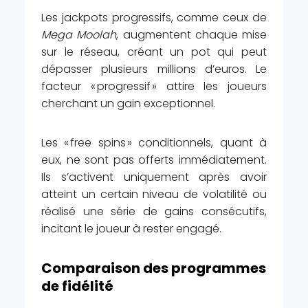
Les jackpots progressifs, comme ceux de
Mega Moolah
, augmentent chaque mise
sur le réseau, créant un pot qui peut
dépasser plusieurs millions d’euros. Le
facteur « progressif » attire les joueurs
cherchant un gain exceptionnel.
Les « free spins » conditionnels, quant à
eux, ne sont pas offerts immédiatement.
Ils s’activent uniquement après avoir
atteint un certain niveau de volatilité ou
réalisé une série de gains consécutifs,
incitant le joueur à rester engagé.
Comparaison des programmes
de fidélité