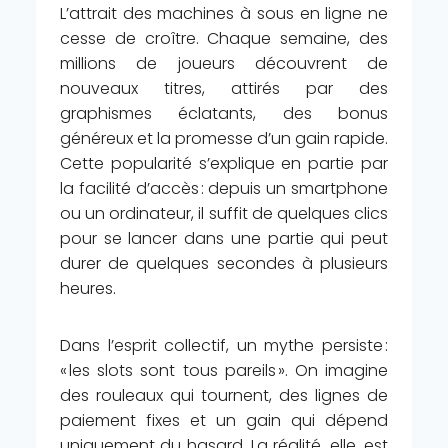
L’attrait des machines à sous en ligne ne
cesse de croître. Chaque semaine, des
millions de joueurs découvrent de
nouveaux titres, attirés par des
graphismes éclatants, des bonus
généreux et la promesse d’un gain rapide.
Cette popularité s’explique en partie par
la facilité d’accès : depuis un smartphone
ou un ordinateur, il suffit de quelques clics
pour se lancer dans une partie qui peut
durer de quelques secondes à plusieurs
heures.
Dans l’esprit collectif, un mythe persiste :
« les slots sont tous pareils ». On imagine
des rouleaux qui tournent, des lignes de
paiement fixes et un gain qui dépend
uniquement du hasard. La réalité, elle, est