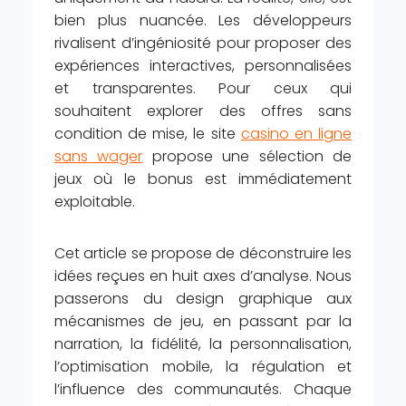
bien plus nuancée. Les développeurs
rivalisent d’ingéniosité pour proposer des
expériences interactives, personnalisées
et transparentes. Pour ceux qui
souhaitent explorer des offres sans
condition de mise, le site
casino en ligne
sans wager
propose une sélection de
jeux où le bonus est immédiatement
exploitable.
Cet article se propose de déconstruire les
idées reçues en huit axes d’analyse. Nous
passerons du design graphique aux
mécanismes de jeu, en passant par la
narration, la fidélité, la personnalisation,
l’optimisation mobile, la régulation et
l’influence des communautés. Chaque