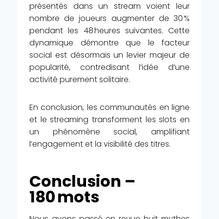
présentés dans un stream voient leur
nombre de joueurs augmenter de 30 %
pendant les 48 heures suivantes. Cette
dynamique démontre que le facteur
social est désormais un levier majeur de
popularité, contredisant l’idée d’une
activité purement solitaire.
En conclusion, les communautés en ligne
et le streaming transforment les slots en
un phénomène social, amplifiant
l’engagement et la visibilité des titres.
Conclusion –
180 mots
Nous avons passé en revue huit mythes