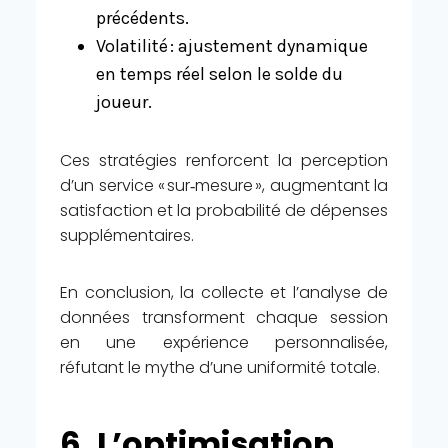
précédents.
Volatilité : ajustement dynamique
en temps réel selon le solde du
joueur.
Ces stratégies renforcent la perception
d’un service « sur‑mesure », augmentant la
satisfaction et la probabilité de dépenses
supplémentaires.
En conclusion, la collecte et l’analyse de
données transforment chaque session
en une expérience personnalisée,
réfutant le mythe d’une uniformité totale.
6. L’optimisation