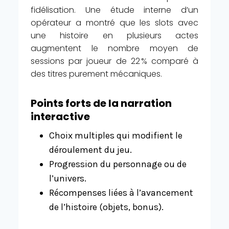
fidélisation. Une étude interne d’un
opérateur a montré que les slots avec
une histoire en plusieurs actes
augmentent le nombre moyen de
sessions par joueur de 22 % comparé à
des titres purement mécaniques.
Points forts de la narration
interactive
Choix multiples qui modifient le
déroulement du jeu.
Progression du personnage ou de
l’univers.
Récompenses liées à l’avancement
de l’histoire (objets, bonus).