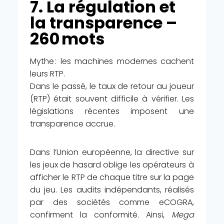
7. La régulation et
la transparence –
260 mots
Mythe : les machines modernes cachent
leurs RTP.
Dans le passé, le taux de retour au joueur
(RTP) était souvent difficile à vérifier. Les
législations récentes imposent une
transparence accrue.
Dans l’Union européenne, la directive sur
les jeux de hasard oblige les opérateurs à
afficher le RTP de chaque titre sur la page
du jeu. Les audits indépendants, réalisés
par des sociétés comme eCOGRA,
confirment la conformité. Ainsi,
Mega