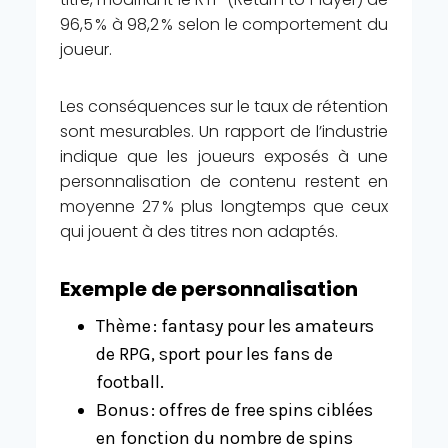
96,5 % à 98,2 % selon le comportement du
joueur.
Les conséquences sur le taux de rétention
sont mesurables. Un rapport de l’industrie
indique que les joueurs exposés à une
personnalisation de contenu restent en
moyenne 27 % plus longtemps que ceux
qui jouent à des titres non adaptés.
Exemple de personnalisation
Thème : fantasy pour les amateurs
de RPG, sport pour les fans de
football.
Bonus : offres de free spins ciblées
en fonction du nombre de spins