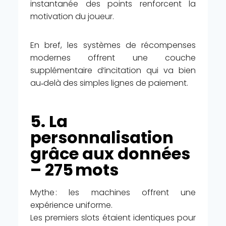
instantanée des points renforcent la
motivation du joueur.
En bref, les systèmes de récompenses
modernes offrent une couche
supplémentaire d’incitation qui va bien
au‑delà des simples lignes de paiement.
5. La
personnalisation
grâce aux données
– 275 mots
Mythe : les machines offrent une
expérience uniforme.
Les premiers slots étaient identiques pour