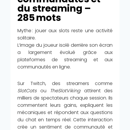
du streaming –
285 mots
Mythe : jouer aux slots reste une activité
solitaire.
L’image du joueur isolé derrière son écran
a largement évolué grâce aux
plateformes de streaming et aux
communautés en ligne.
Sur Twitch, des streamers comme
SlotCats
ou
TheSlotViking
attirent des
milliers de spectateurs chaque session. Ils
commentent leurs gains, expliquent les
mécaniques et répondent aux questions
du chat en temps réel. Cette interaction
crée un sentiment de communauté et