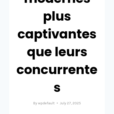
plus
captivantes
que leurs
concurrente
s
By
wpdefault
July 27, 2025