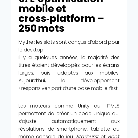
mobile et
cross‑platform –
250 mots
Mythe : les slots sont conçus d’abord pour
le desktop.
Il y a quelques années, la majorité des
titres étaient développés pour les écrans
larges, puis adaptés aux mobiles.
Aujourd’hui, le développement
« responsive » part d’une base mobile‑first.
Les moteurs comme Unity ou HTML5
permettent de créer un code unique qui
s’ajuste automatiquement aux
résolutions de smartphone, tablette ou
même console de jeu.
Starburst
et
Book