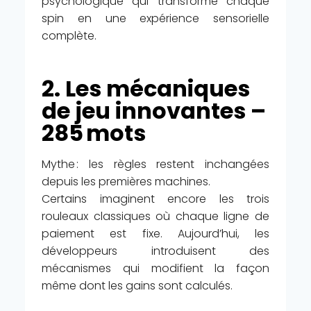
psychologique qui transforme chaque
spin en une expérience sensorielle
complète.
2. Les mécaniques
de jeu innovantes –
285 mots
Mythe : les règles restent inchangées
depuis les premières machines.
Certains imaginent encore les trois
rouleaux classiques où chaque ligne de
paiement est fixe. Aujourd’hui, les
développeurs introduisent des
mécanismes qui modifient la façon
même dont les gains sont calculés.