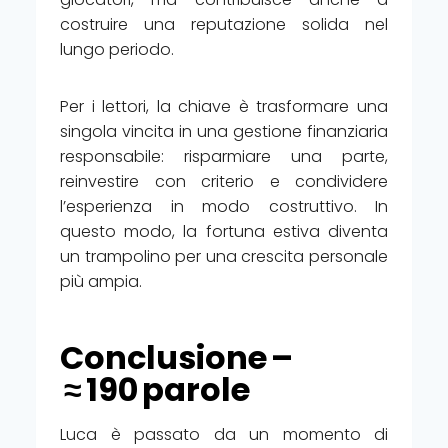
costruire una reputazione solida nel
lungo periodo.
Per i lettori, la chiave è trasformare una
singola vincita in una gestione finanziaria
responsabile: risparmiare una parte,
reinvestire con criterio e condividere
l’esperienza in modo costruttivo. In
questo modo, la fortuna estiva diventa
un trampolino per una crescita personale
più ampia.
Conclusione –
≈ 190 parole
Luca è passato da un momento di