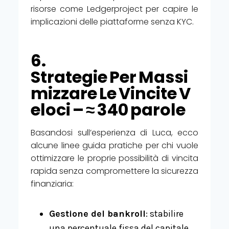
risorse come Ledgerproject per capire le
implicazioni delle piattaforme senza KYC.
6.
Strategie Per Massi
mizzare Le Vincite V
eloci – ≈ 340 parole
Basandosi sull’esperienza di Luca, ecco
alcune linee guida pratiche per chi vuole
ottimizzare le proprie possibilità di vincita
rapida senza compromettere la sicurezza
finanziaria:
Gestione del bankroll
: stabilire
una percentuale fissa del capitale