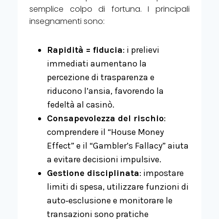
semplice colpo di fortuna. I principali
insegnamenti sono:
Rapidità = fiducia
: i prelievi
immediati aumentano la
percezione di trasparenza e
riducono l’ansia, favorendo la
fedeltà al casinò.
Consapevolezza del rischio
:
comprendere il “House Money
Effect” e il “Gambler’s Fallacy” aiuta
a evitare decisioni impulsive.
Gestione disciplinata
: impostare
limiti di spesa, utilizzare funzioni di
auto‑esclusione e monitorare le
transazioni sono pratiche