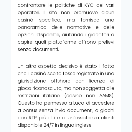
confrontare le politiche di KYC dei vari
operatori. Il sito non promuove alcun
casinò specifico, ma fornisce una
panoramica delle normative e delle
opzioni disponibili, aiutando i giocatori a
capire quali piattaforme offrono prelievi
senza documenti.
Un altro aspetto decisivo è stato il fatto
che il casinò scelto fosse registrato in una
giurisdizione offshore con licenza di
gioco riconosciuta, ma non soggetta alle
restrizioni italiane (casino non AAMS).
Questo ha permesso a Luca di accedere
a bonus senza invio documenti, a giochi
con RTP più alti e a un’assistenza clienti
disponibile 24/7 in lingua inglese.