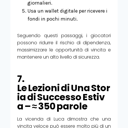
giornalieri.
Usa un wallet digitale per ricevere i
fondi in pochi minuti.
Seguendo questi passaggi, i giocatori
possono ridurre il rischio di dipendenza,
massimizzare le opportunità di vincita e
mantenere un alto livello di sicurezza.
7.
Le Lezioni di Una Stor
ia di Successo Estiv
a – ≈ 350 parole
La vicenda di Luca dimostra che una
vincita veloce può essere molto più di un