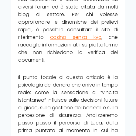
diversi forum ed è stata citata da molti
blog di settore. Per chi volesse
approfondire le dinamiche dei prelievi
rapidi, è possibile consultare il sito di
riferimento
casino senza kyc
, che
raccoglie informazioni utili su piattaforme
che non richiedono la verifica dei
documenti.
Il punto focale di questo articolo è la
psicologia del denaro che arriva in tempo
reale: come la sensazione di “vincita
istantanea” influisce sulle decisioni future
di gioco, sulla gestione del bankroll e sulla
percezione di sicurezza. Analizzeremo
passo passo il percorso di Luca, dalla
prima puntata al momento in cui ha