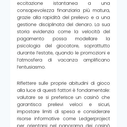
eccitazione istantanea a una
consapevolezza finanziaria più matura,
grazie alla rapidità del prelievo e a una
gestione disciplinata del denaro. La sua
storia evidenzia come la velocità del
pagamento possa modellare la
psicologia del giocatore, soprattutto
durante l’estate, quando le promozioni e
l’atmosfera di vacanza amplificano
l’entusiasmo.
Riflettere sulle proprie abitudini di gioco
alla luce di questi fattori è fondamentale:
valutare se si preferisce un casinò che
garantisca prelievi veloci e sicuri,
impostare limiti di spesa e considerare
risorse informative come Ledgerproject
per orientarsi nel panorama dei casinò