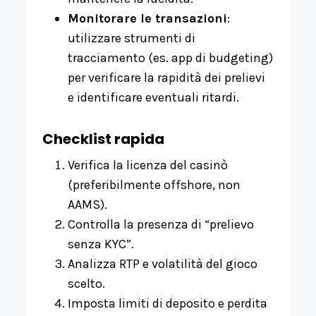
Monitorare le transazioni
:
utilizzare strumenti di
tracciamento (es. app di budgeting)
per verificare la rapidità dei prelievi
e identificare eventuali ritardi.
Checklist rapida
Verifica la licenza del casinò
(preferibilmente offshore, non
AAMS).
Controlla la presenza di “prelievo
senza KYC”.
Analizza RTP e volatilità del gioco
scelto.
Imposta limiti di deposito e perdita