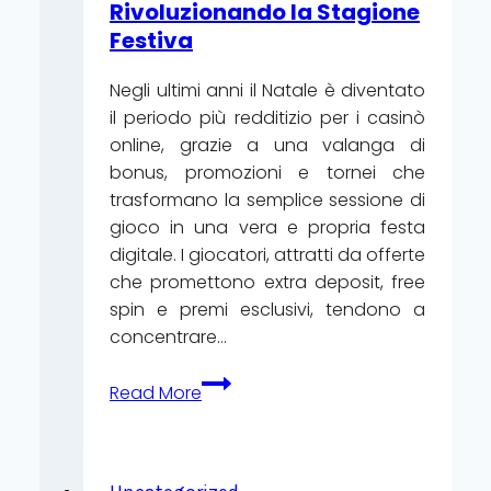
Rivoluzionando la Stagione
Jackpot
Festiva
in
Divertimento
Negli ultimi anni il Natale è diventato
Responsabile
il periodo più redditizio per i casinò
online, grazie a una valanga di
bonus, promozioni e tornei che
trasformano la semplice sessione di
gioco in una vera e propria festa
digitale. I giocatori, attratti da offerte
che promettono extra deposit, free
spin e premi esclusivi, tendono a
concentrare…
Il
Read More
Natale
dei
Bonus
nei