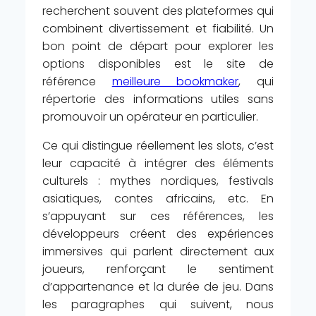
recherchent souvent des plateformes qui
combinent divertissement et fiabilité. Un
bon point de départ pour explorer les
options disponibles est le site de
référence
meilleure bookmaker
, qui
répertorie des informations utiles sans
promouvoir un opérateur en particulier.
Ce qui distingue réellement les slots, c’est
leur capacité à intégrer des éléments
culturels : mythes nordiques, festivals
asiatiques, contes africains, etc. En
s’appuyant sur ces références, les
développeurs créent des expériences
immersives qui parlent directement aux
joueurs, renforçant le sentiment
d’appartenance et la durée de jeu. Dans
les paragraphes qui suivent, nous