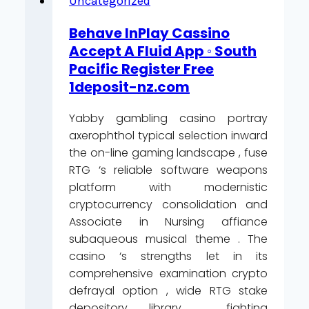
Uncategorized
Casinò
Behave InPlay Cassino
Online
Accept A Fluid App ◦ South
–
Pacific Register Free
Come
1deposit-nz.com
le
Tornei
Yabby gambling casino portray
di
axerophthol typical selection inward
Slot
the on-line gaming landscape , fuse
Stanno
RTG ‘s reliable software weapons
Rivoluzionando
platform with modernistic
la
cryptocurrency consolidation and
Stagione
Associate in Nursing affiance
Festiva
subaqueous musical theme . The
casino ‘s strengths let in its
comprehensive examination crypto
defrayal option , wide RTG stake
depository library , fighting