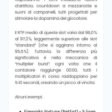
d’artificio, countdown a mezzanotte e
suoni di campanelli, tutti progettati per
stimolare la dopamina del giocatore.
Il RTP medio di queste slot varia dal 96,0 %
al 97,2 %, leggermente superiore alle slot
“standard” (che si aggirano intorno al
95,5 %). Tuttavia, la differenza più
significativa è nella meccanica di
“multiplier burst”: ogni volta che il
contatore raggiunge 00:00, tutti i
moltiplicatori in corso raddoppiano per
5‑10 secondi, creando un picco di vincita.
Alcuni esempi:
Fireworks Fortune (NetEnt) – 5 linee