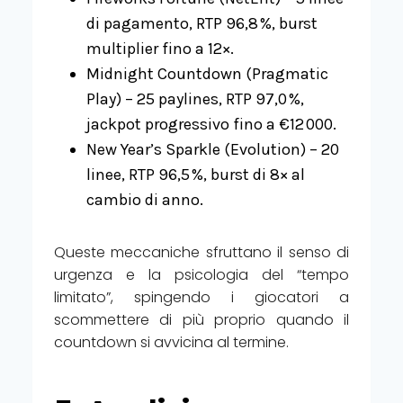
di pagamento, RTP 96,8 %, burst
multiplier fino a 12×.
Midnight Countdown (Pragmatic
Play) – 25 paylines, RTP 97,0 %,
jackpot progressivo fino a €12 000.
New Year’s Sparkle (Evolution) – 20
linee, RTP 96,5 %, burst di 8× al
cambio di anno.
Queste meccaniche sfruttano il senso di
urgenza e la psicologia del “tempo
limitato”, spingendo i giocatori a
scommettere di più proprio quando il
countdown si avvicina al termine.