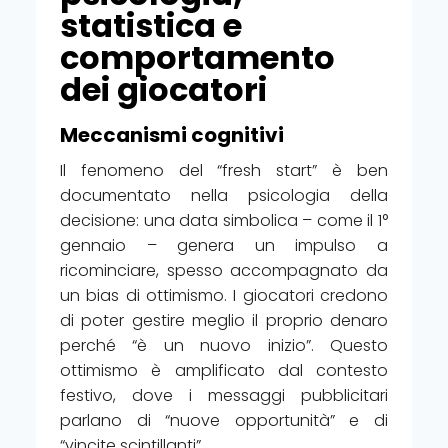
statistica e
comportamento
dei giocatori
Meccanismi cognitivi
Il fenomeno del “fresh start” è ben
documentato nella psicologia della
decisione: una data simbolica – come il 1°
gennaio – genera un impulso a
ricominciare, spesso accompagnato da
un bias di ottimismo. I giocatori credono
di poter gestire meglio il proprio denaro
perché “è un nuovo inizio”. Questo
ottimismo è amplificato dal contesto
festivo, dove i messaggi pubblicitari
parlano di “nuove opportunità” e di
“vincite scintillanti”.