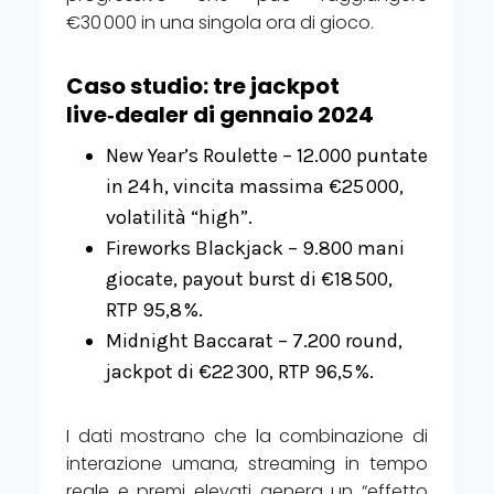
€30 000 in una singola ora di gioco.
Caso studio: tre jackpot
live‑dealer di gennaio 2024
New Year’s Roulette – 12.000 puntate
in 24 h, vincita massima €25 000,
volatilità “high”.
Fireworks Blackjack – 9.800 mani
giocate, payout burst di €18 500,
RTP 95,8 %.
Midnight Baccarat – 7.200 round,
jackpot di €22 300, RTP 96,5 %.
I dati mostrano che la combinazione di
interazione umana, streaming in tempo
reale e premi elevati genera un “effetto