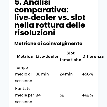
5. Analisi
comparativa:
live‑dealer vs. slot
nella rottura delle
risoluzioni
Metriche di coinvolgimento
Slot
Metrica
Live‑dealer
Differenza
tematiche
Tempo
medio di
38 min
24 min
+58 %
sessione
Puntate
medie per
84
52
+62 %
sessione