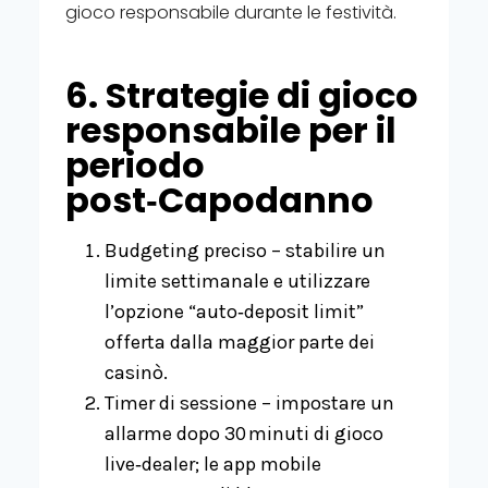
gioco responsabile durante le festività.
6. Strategie di gioco
responsabile per il
periodo
post‑Capodanno
Budgeting preciso – stabilire un
limite settimanale e utilizzare
l’opzione “auto‑deposit limit”
offerta dalla maggior parte dei
casinò.
Timer di sessione – impostare un
allarme dopo 30 minuti di gioco
live‑dealer; le app mobile