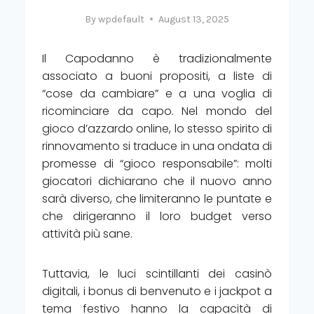
By
wpdefault
August 13, 2025
Il Capodanno è tradizionalmente
associato a buoni propositi, a liste di
“cose da cambiare” e a una voglia di
ricominciare da capo. Nel mondo del
gioco d’azzardo online, lo stesso spirito di
rinnovamento si traduce in una ondata di
promesse di “gioco responsabile”: molti
giocatori dichiarano che il nuovo anno
sarà diverso, che limiteranno le puntate e
che dirigeranno il loro budget verso
attività più sane.
Tuttavia, le luci scintillanti dei casinò
digitali, i bonus di benvenuto e i jackpot a
tema festivo hanno la capacità di