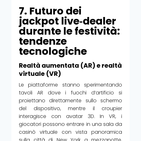
7. Futuro dei
jackpot live‑dealer
durante le festività:
tendenze
tecnologiche
Realtà aumentata (AR) e realtà
virtuale (VR)
Le piattaforme stanno sperimentando
tavoli AR dove i fuochi d’artificio si
proiettano direttamente sullo schermo
del dispositivo, mentre il croupier
interagisce con avatar 3D. In VR, i
giocatori possono entrare in una sala da
casinò virtuale con vista panoramica
sulla città di New York a mezzanotte,