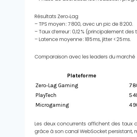
Résultats Zero‑Lag
– TPS moyen : 7 800, avec un pic de 8 200.
– Taux d’erreur : 0,12 % (principalement des
– Latence moyenne : 185 ms, jitter < 25 ms.
Comparaison avec les leaders du marché
Plateforme
Zero‑Lag Gaming
7 8
PlayTech
5 4
Microgaming
4 9
Les deux concurrents affichent des taux d’
grâce à son canal WebSocket persistant, mai