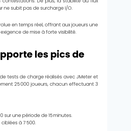
ntestations. De plus, la stabilité du flux
eur ne subit pas de surcharge I/O.
lue en temps réel, offrant aux joueurs une
gence de mise à forte visibilité.
porte les pics de
de tests de charge réalisés avec JMeter et
anément 25 000 joueurs, chacun effectuant 3
0 sur une période de 15 minutes.
ciblées à 7 500.