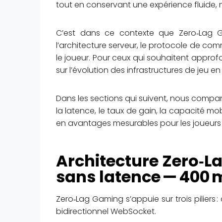
tout en conservant une expérience fluide, 
C’est dans ce contexte que Zero‑Lag 
l’architecture serveur, le protocole de comm
le joueur. Pour ceux qui souhaitent approfond
sur l’évolution des infrastructures de jeu en 
Dans les sections qui suivent, nous compa
la latence, le taux de gain, la capacité mob
en avantages mesurables pour les joueurs 
Architecture Zero‑La
sans latence — 400 
Zero‑Lag Gaming s’appuie sur trois piliers
bidirectionnel WebSocket.