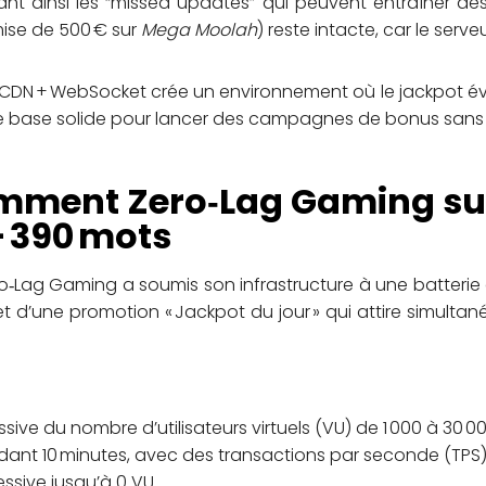
t ainsi les “missed updates” qui peuvent entraîner des co
mise de 500 € sur
Mega Moolah
) reste intacte, car le serv
 CDN + WebSocket crée un environnement où le jackpot évo
 base solide pour lancer des campagnes de bonus sans exi
omment Zero‑Lag Gaming sup
— 390 mots
ro‑Lag Gaming a soumis son infrastructure à une batterie 
ffet d’une promotion « Jackpot du jour » qui attire simult
ve du nombre d’utilisateurs virtuels (VU) de 1 000 à 30 00
dant 10 minutes, avec des transactions par seconde (TPS) 
ssive jusqu’à 0 VU.