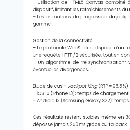
– Utilisation de HTML5 Canvas combiné à
dispositif, limitant les rafraîchissements du
– Les animations de progression du jackpo
gamme.
Gestion de la connectivité
– Le protocole WebSocket dispose d’un fal
une requête HTTP / 2 sécurisée, tout en c
– Un algorithme de “re‑synchronisation” v
éventuelles divergences.
Étude de cas –
Jackpot King
(RTP = 95,5 %)
– iOS 15 (iPhone 13) : temps de chargement 
– Android 13 (Samsung Galaxy S22) : temps 
Ces résultats restent stables même en 3
dépasse jamais 250 ms grâce au fallback.