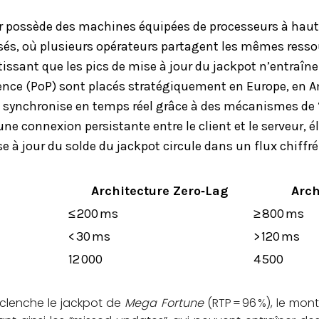
r possède des machines équipées de processeurs à haut
s, où plusieurs opérateurs partagent les mêmes ressou
issant que les pics de mise à jour du jackpot n’entraîn
sence (PoP) sont placés stratégiquement en Europe, en A
es synchronise en temps réel grâce à des mécanismes de “
ne connexion persistante entre le client et le serveur, 
 à jour du solde du jackpot circule dans un flux chiffr
Architecture Zero‑Lag
Arch
≤ 200 ms
≥ 800 ms
< 30 ms
> 120 ms
12 000
4 500
éclenche le jackpot de
Mega Fortune
(RTP = 96 %), le mon