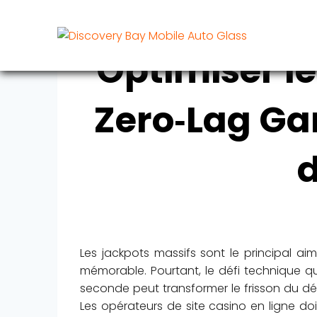
Skip
to
content
Optimiser l
Zero‑Lag Ga
d
Les jackpots massifs sont le principal ai
mémorable. Pourtant, le défi technique q
seconde peut transformer le frisson du dé
Les opérateurs de site casino en ligne do