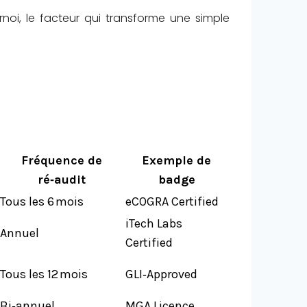
rnoi, le facteur qui transforme une simple
Fréquence de
Exemple de
ré‑audit
badge
Tous les 6 mois
eCOGRA Certified
iTech Labs
Annuel
Certified
Tous les 12 mois
GLI‑Approved
Bi‑annuel
MGA Licence