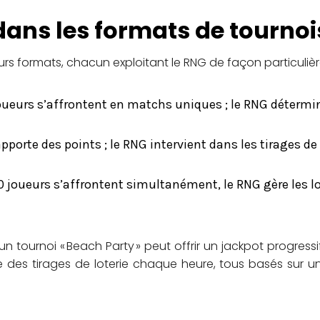
dans les formats de tournoi
eurs formats, chacun exploitant le RNG de façon particulièr
joueurs s’affrontent en matchs uniques ; le RNG détermine
pporte des points ; le RNG intervient dans les tirages d
100 joueurs s’affrontent simultanément, le RNG gère les l
un tournoi « Beach Party » peut offrir un jackpot progres
ose des tirages de loterie chaque heure, tous basés sur