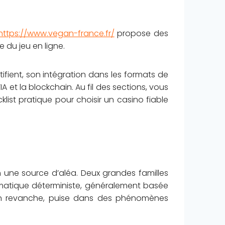
https://www.vegan-france.fr/
propose des
 du jeu en ligne.
ifient, son intégration dans les formats de
 et la blockchain. Au fil des sections, vous
ist pratique pour choisir un casino fiable
 une source d’aléa. Deux grandes familles
hématique déterministe, généralement basée
, en revanche, puise dans des phénomènes