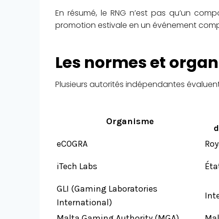
En résumé, le RNG n’est pas qu’un composa
promotion estivale en un événement compé
Les normes et organ
Plusieurs autorités indépendantes évaluent
Organisme
d
eCOGRA
Ro
iTech Labs
Éta
GLI (Gaming Laboratories
Int
International)
Malta Gaming Authority (MGA)
Mal