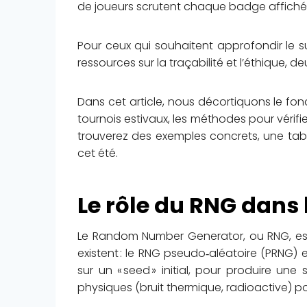
de joueurs scrutent chaque badge affiché 
Pour ceux qui souhaitent approfondir le s
ressources sur la traçabilité et l’éthique, 
Dans cet article, nous décortiquons le fon
tournois estivaux, les méthodes pour vérifi
trouverez des exemples concrets, une tabl
cet été.
Le rôle du RNG dans 
Le Random Number Generator, ou RNG, est 
existent : le RNG pseudo‑aléatoire (PRNG)
sur un « seed » initial, pour produire 
physiques (bruit thermique, radioactive) po