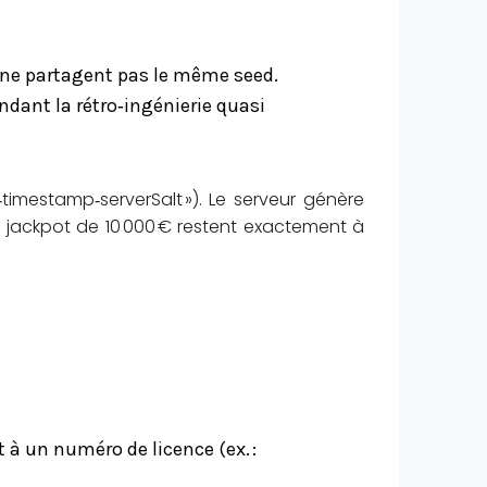
 ne partagent pas le même seed.
ndant la rétro‑ingénierie quasi
‑timestamp‑serverSalt »). Le serveur génère
 jackpot de 10 000 € restent exactement à
 à un numéro de licence (ex. :