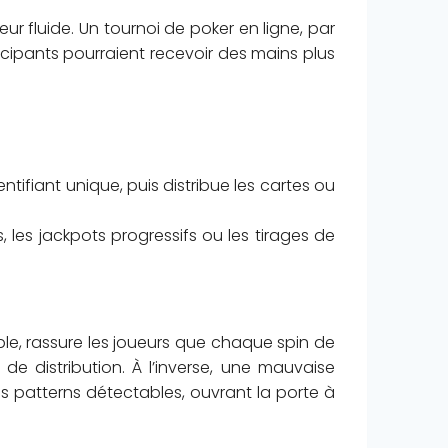
ateur fluide. Un tournoi de poker en ligne, par
rticipants pourraient recevoir des mains plus
ntifiant unique, puis distribue les cartes ou
les jackpots progressifs ou les tirages de
le, rassure les joueurs que chaque spin de
e distribution. À l’inverse, une mauvaise
s patterns détectables, ouvrant la porte à