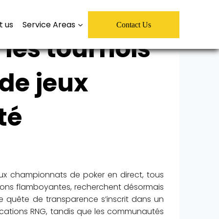
t us
Service Areas
Contact Us
les tournois
 de jeux
té
 aux championnats de poker en direct, tous
tions flamboyantes, recherchent désormais
e quête de transparence s’inscrit dans un
tifications RNG, tandis que les communautés