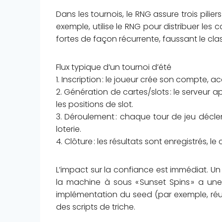
Dans les tournois, le RNG assure trois piliers
exemple, utilise le RNG pour distribuer les 
fortes de façon récurrente, faussant le cla
Flux typique d’un tournoi d’été
1. Inscription : le joueur crée son compte, a
2. Génération de cartes/slots : le serveur a
les positions de slot.
3. Déroulement : chaque tour de jeu décle
loterie.
4. Clôture : les résultats sont enregistrés, l
L’impact sur la confiance est immédiat. U
la machine à sous « Sunset Spins » a une
implémentation du seed (par exemple, réut
des scripts de triche.