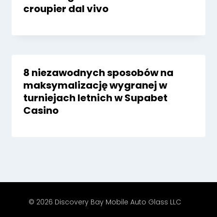
croupier dal vivo
8 niezawodnych sposobów na
maksymalizację wygranej w
turniejach letnich w Supabet
Casino
© 2026
Discovery Bay Mobile Auto Glass LLC