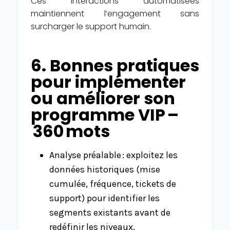
Ces interactions automatisées
maintiennent l’engagement sans
surcharger le support humain.
6. Bonnes pratiques
pour implémenter
ou améliorer son
programme VIP –
360 mots
Analyse préalable : exploitez les
données historiques (mise
cumulée, fréquence, tickets de
support) pour identifier les
segments existants avant de
redéfinir les niveaux.