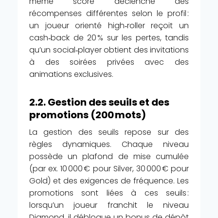
même score déclenche des
récompenses différentes selon le profil :
un joueur orienté high‑roller reçoit un
cash‑back de 20 % sur les pertes, tandis
qu’un social‑player obtient des invitations
à des soirées privées avec des
animations exclusives.
2.2. Gestion des seuils et des
promotions (200 mots)
La gestion des seuils repose sur des
règles dynamiques. Chaque niveau
possède un plafond de mise cumulée
(par ex. 10 000 € pour Silver, 30 000 € pour
Gold) et des exigences de fréquence. Les
promotions sont liées à ces seuils :
lorsqu’un joueur franchit le niveau
Diamond, il débloque un bonus de dépôt