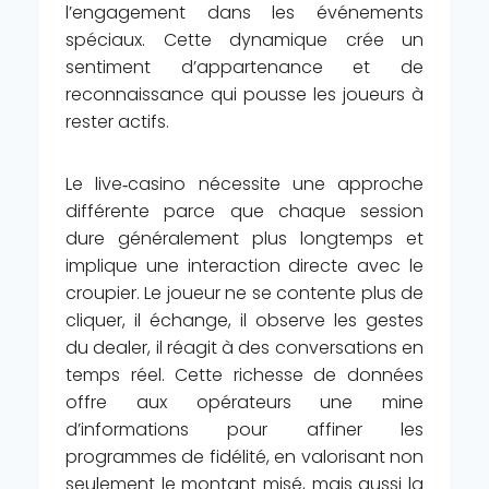
l’engagement dans les événements
spéciaux. Cette dynamique crée un
sentiment d’appartenance et de
reconnaissance qui pousse les joueurs à
rester actifs.
Le live‑casino nécessite une approche
différente parce que chaque session
dure généralement plus longtemps et
implique une interaction directe avec le
croupier. Le joueur ne se contente plus de
cliquer, il échange, il observe les gestes
du dealer, il réagit à des conversations en
temps réel. Cette richesse de données
offre aux opérateurs une mine
d’informations pour affiner les
programmes de fidélité, en valorisant non
seulement le montant misé, mais aussi la