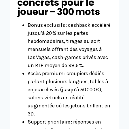
concrets pour le
joueur – 300 mots
Bonus exclusifs : cashback accéléré
jusqu’à 20 % sur les pertes
hebdomadaires, tirages au sort
mensuels offrant des voyages à
Las Vegas, cash‑games privés avec
un RTP moyen de 98,6 %.
Accès premium : croupiers dédiés
parlant plusieurs langues, tables à
enjeux élevés (jusqu’à 50 000 €),
salons virtuels en réalité
augmentée où les jetons brillent en
3D.
Support prioritaire : réponses en