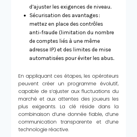
d’ajuster les exigences de niveau.
Sécurisation des avantages :
mettez en place des contrôles
anti‑fraude (limitation du nombre
de comptes liés à une même
adresse IP) et des limites de mise
automatisées pour éviter les abus.
En appliquant ces étapes, les opérateurs
peuvent créer un programme évolutif,
capable de s’ajuster aux fluctuations du
marché et aux attentes des joueurs les
plus exigeants. La clé réside dans la
combinaison d’une donnée fiable, d’une
communication transparente et d’une
technologie réactive.