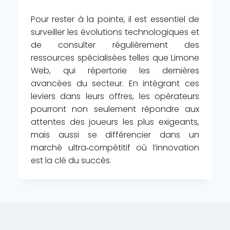
Pour rester à la pointe, il est essentiel de
surveiller les évolutions technologiques et
de consulter régulièrement des
ressources spécialisées telles que Limone
Web, qui répertorie les dernières
avancées du secteur. En intégrant ces
leviers dans leurs offres, les opérateurs
pourront non seulement répondre aux
attentes des joueurs les plus exigeants,
mais aussi se différencier dans un
marché ultra‑compétitif où l’innovation
est la clé du succès.