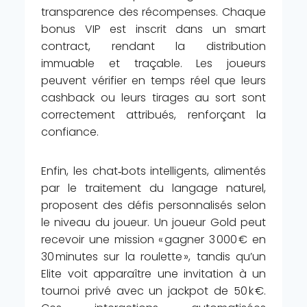
transparence des récompenses. Chaque
bonus VIP est inscrit dans un smart
contract, rendant la distribution
immuable et traçable. Les joueurs
peuvent vérifier en temps réel que leurs
cashback ou leurs tirages au sort sont
correctement attribués, renforçant la
confiance.
Enfin, les chat‑bots intelligents, alimentés
par le traitement du langage naturel,
proposent des défis personnalisés selon
le niveau du joueur. Un joueur Gold peut
recevoir une mission « gagner 3 000 € en
30 minutes sur la roulette », tandis qu’un
Elite voit apparaître une invitation à un
tournoi privé avec un jackpot de 50 k €.