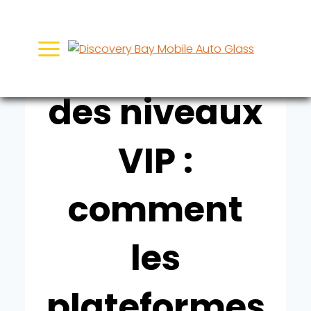
Skip
UNCATEGORIZED
to
Révolution
content
des niveaux
VIP :
comment
les
plateformes