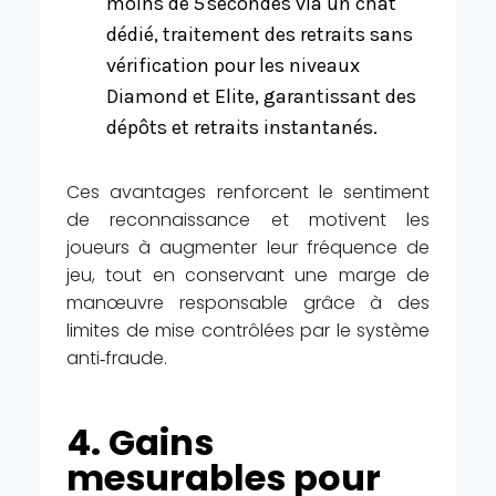
moins de 5 secondes via un chat
dédié, traitement des retraits sans
vérification pour les niveaux
Diamond et Elite, garantissant des
dépôts et retraits instantanés.
Ces avantages renforcent le sentiment
de reconnaissance et motivent les
joueurs à augmenter leur fréquence de
jeu, tout en conservant une marge de
manœuvre responsable grâce à des
limites de mise contrôlées par le système
anti‑fraude.
4. Gains
mesurables pour