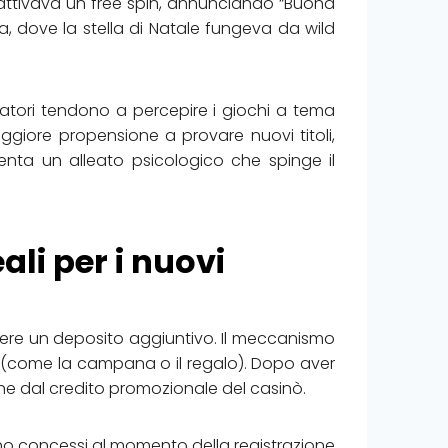
attivava un free spin, annunciando “Buona
, dove la stella di Natale fungeva da wild
atori tendono a percepire i giochi a tema
aggiore propensione a provare nuovi titoli,
enta un alleato psicologico che spinge il
ali per i nuovi
dere un deposito aggiuntivo. Il meccanismo
le (come la campana o il regalo). Dopo aver
ne dal credito promozionale del casinò.
gono concessi al momento della registrazione