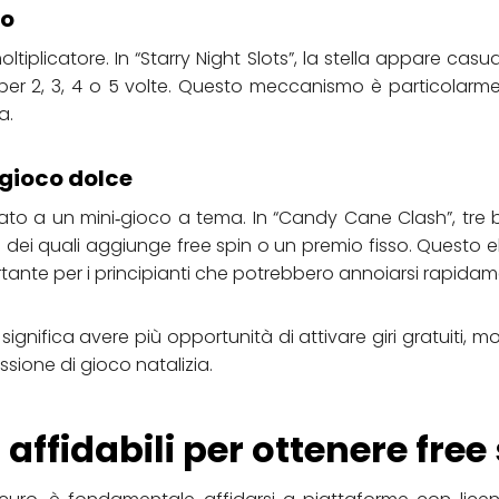
so
ltiplicatore. In “Starry Night Slots”, la stella appare ca
 per 2, 3, 4 o 5 volte. Questo meccanismo è particolarmen
a.
‑gioco dolce
ato a un mini‑gioco a tema. In “Candy Cane Clash”, tre b
no dei quali aggiunge free spin o un premio fisso. Quest
rtante per i principianti che potrebbero annoiarsi rapidam
ignifica avere più opportunità di attivare giri gratuiti, mo
sione di gioco natalizia.
 affidabili per ottenere free