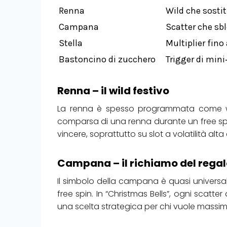
Renna
Wild che sostitu
Campana
Scatter che sbl
Stella
Multiplier fino
Bastoncino di zucchero
Trigger di mini
Renna – il wild festivo
La renna è spesso programmata come wild,
comparsa di una renna durante un free spin
vincere, soprattutto su slot a volatilità al
Campana – il richiamo del rega
Il simbolo della campana è quasi univers
free spin. In “Christmas Bells”, ogni scat
una scelta strategica per chi vuole massimizz