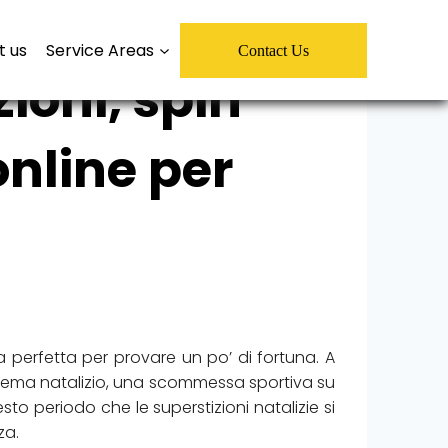
t us
Service Areas
Contact Us
ioni, spin
online per
era perfetta per provare un po’ di fortuna. A
a tema natalizio, una scommessa sportiva su
to periodo che le superstizioni natalizie si
za.