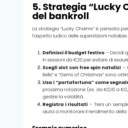
5. Strategia “Lucky
del bankroll
La strategia “Lucky Charms” è pensata per
l’aspetto ludico delle superstizioni nataliz
Definisci il budget festivo
– Decidi q
in sessioni da €20 per evitare di esaurir
Scegli slot con free spin natalizi
– O
Bells” e “Gems of Christmas” sono ott
Usa i “portafortuna” come segnal
prossima rotazione (es. da €0,10 a €0,
gestire la volatilità.
Registra i risultati
– Tieni un semplic
aiuta a monitorare il rendimento della 
Esempio numerico