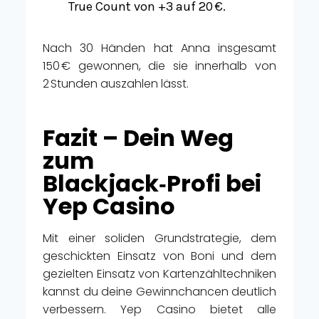
True Count von +3 auf 20 €.
Nach 30 Händen hat Anna insgesamt
150 € gewonnen, die sie innerhalb von
2 Stunden auszahlen lässt.
Fazit – Dein Weg
zum
Blackjack‑Profi bei
Yep Casino
Mit einer soliden Grundstrategie, dem
geschickten Einsatz von Boni und dem
gezielten Einsatz von Kartenzähltechniken
kannst du deine Gewinnchancen deutlich
verbessern. Yep Casino bietet alle