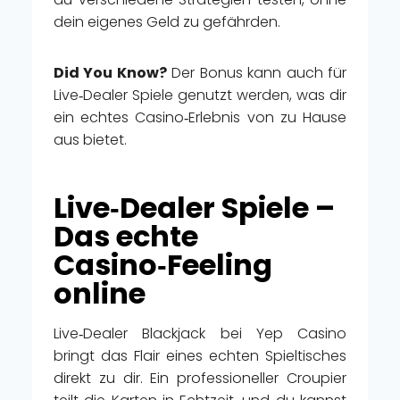
dein eigenes Geld zu gefährden.
Did You Know?
Der Bonus kann auch für
Live‑Dealer Spiele genutzt werden, was dir
ein echtes Casino‑Erlebnis von zu Hause
aus bietet.
Live‑Dealer Spiele –
Das echte
Casino‑Feeling
online
Live‑Dealer Blackjack bei Yep Casino
bringt das Flair eines echten Spieltisches
direkt zu dir. Ein professioneller Croupier