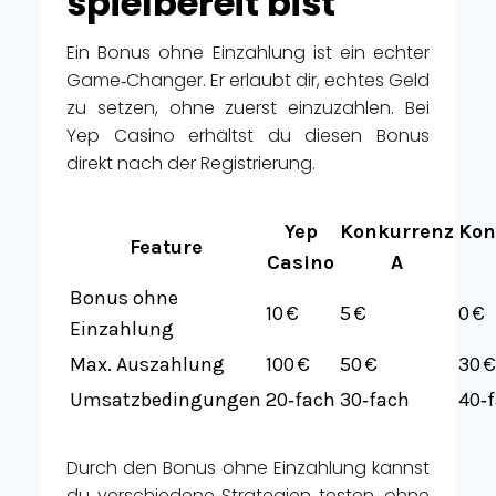
spielbereit bist
Ein Bonus ohne Einzahlung ist ein echter
Game‑Changer. Er erlaubt dir, echtes Geld
zu setzen, ohne zuerst einzuzahlen. Bei
Yep Casino erhältst du diesen Bonus
direkt nach der Registrierung.
Yep
Konkurrenz
Kon
Feature
Casino
A
Bonus ohne
10 €
5 €
0 €
Einzahlung
Max. Auszahlung
100 €
50 €
30 €
Umsatzbedingungen
20‑fach
30‑fach
40‑
Durch den Bonus ohne Einzahlung kannst
du verschiedene Strategien testen, ohne