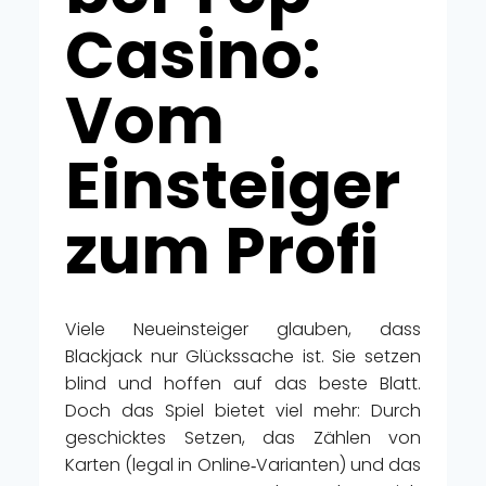
Casino:
Vom
Einsteiger
zum Profi
Viele Neueinsteiger glauben, dass
Blackjack nur Glückssache ist. Sie setzen
blind und hoffen auf das beste Blatt.
Doch das Spiel bietet viel mehr: Durch
geschicktes Setzen, das Zählen von
Karten (legal in Online‑Varianten) und das