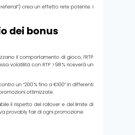
referral”) crea un effetto rete potente. I
io dei bonus
alizzano il comportamento di gioco, l’RTP
assa volatilità con RTP > 98 % riceverà un
ntro un “200 % fino a €100” in differenti
promozioni ottimizzate.
 il rispetto del rollover e del limite di
a provably fair di ogni promozione.