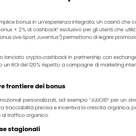
emplice bonus in un’esperienza integrata. Un casinò che
onus + 2 % di cashback” esclusivo per gli utenti che utilizz
Bonus Live‑Sport Juventus”) permettono di legare promozi
 lanciato crypto‑cashback in partnership con exchange loc
 un ROI del 120 % rispetto a campagne di marketing interno
ve frontiere dei bonus
mozionali personalizzati, ad esempio “JULIO10” per un st
racciabilità precisa e incentiva la crescita organica, poi
 al traffico organico.
se stagionali