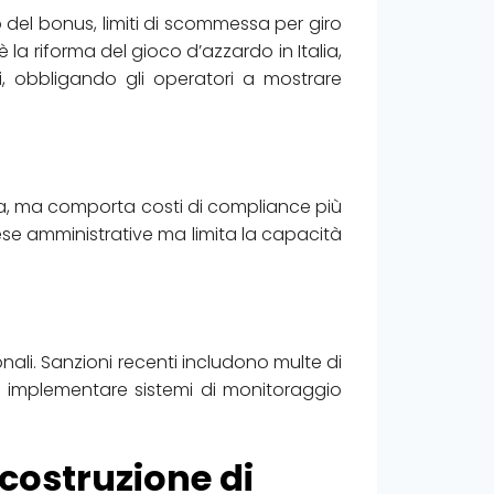
o del bonus, limiti di scommessa per giro
a riforma del gioco d’azzardo in Italia,
i, obbligando gli operatori a mostrare
va, ma comporta costi di compliance più
pese amministrative ma limita la capacità
nali. Sanzioni recenti includono multe di
 a implementare sistemi di monitoraggio
 costruzione di