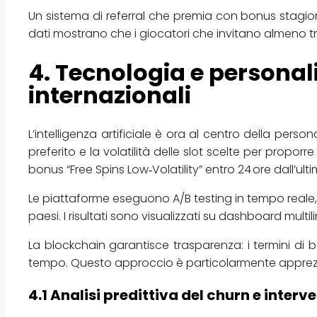
Un sistema di referral che premia con bonus stagionali
dati mostrano che i giocatori che invitano almeno tr
4. Tecnologia e personali
internazionali
L’intelligenza artificiale è ora al centro della per
preferito e la volatilità delle slot scelte per propor
bonus “Free Spins Low‑Volatility” entro 24 ore dall’ult
Le piattaforme eseguono A/B testing in tempo reale, c
paesi. I risultati sono visualizzati su dashboard mu
La blockchain garantisce trasparenza: i termini di bo
tempo. Questo approccio è particolarmente apprezza
4.1 Analisi predittiva del churn e interv