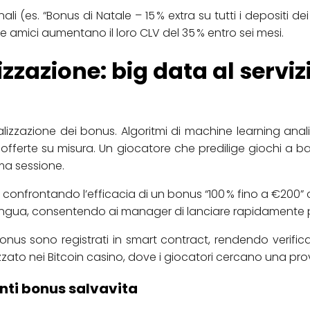
 (es. “Bonus di Natale – 15 % extra su tutti i depositi dei 
e amici aumentano il loro CLV del 35 % entro sei mesi.
zzazione: big data al serviz
sonalizzazione dei bonus. Algoritmi di machine learning an
re offerte su misura. Un giocatore che predilige giochi a b
ima sessione.
onfrontando l’efficacia di un bonus “100 % fino a €200” co
ltilingua, consentendo ai manager di lanciare rapidamente 
nus sono registrati in smart contract, rendendo verificabile
to nei Bitcoin casino, dove i giocatori cercano una prov
enti bonus salvavita