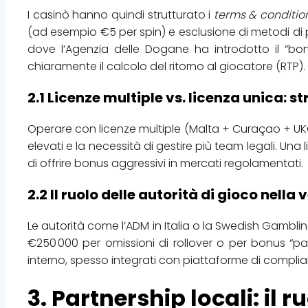
I casinò hanno quindi strutturato i
terms & conditio
(ad esempio €5 per spin) e esclusione di metodi di 
dove l’Agenzia delle Dogane ha introdotto il “bon
chiaramente il calcolo del ritorno al giocatore (RTP).
2.1 Licenze multiple vs. licenza unica: 
Operare con licenze multiple (Malta + Curaçao + UK
elevati e la necessità di gestire più team legali. Un
di offrire bonus aggressivi in mercati regolamentati.
2.2 Il ruolo delle autorità di gioco nella
Le autorità come l’ADM in Italia o la Swedish Gamblin
€250 000 per omissioni di rollover o per bonus “pa
interno, spesso integrati con piattaforme di compli
3. Partnership locali: il 