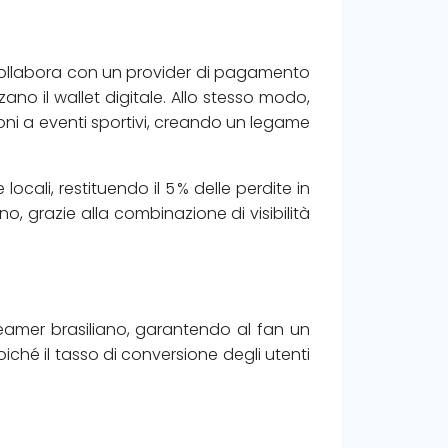
 collabora con un provider di pagamento
ano il wallet digitale. Allo stesso modo,
oni a eventi sportivi, creando un legame
ali, restituendo il 5 % delle perdite in
, grazie alla combinazione di visibilità
reamer brasiliano, garantendo al fan un
ché il tasso di conversione degli utenti