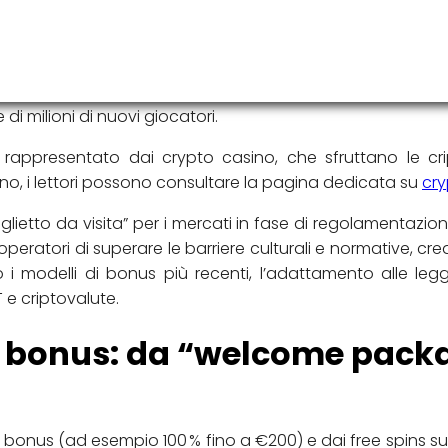
rdo online ha vissuto una crescita esponenziale, alimentat
zione sociale delle scommesse digitali. Le piattaforme 
 il Sud‑Est asiatico e persino per le economie emergenti del
i milioni di nuovi giocatori.
rappresentato dai crypto casino, che sfruttano le crip
o, i lettori possono consultare la pagina dedicata su
cry
biglietto da visita” per i mercati in fase di regolamentaz
peratori di superare le barriere culturali e normative, c
 i modelli di bonus più recenti, l’adattamento alle leggi
T e criptovalute.
ei bonus: da “welcome packag
 bonus (ad esempio 100 % fino a €200) e dai free spins s