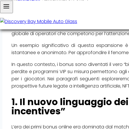
Negli ultimi cinque anni il mercato del gioco d’azza
mobili sempre più potenti e una crescente accetta
lanciando versioni localizzate per l’Europa dell’Est,
globale di operatori che competono per l’attenzione d
Un esempio significativo di questa espansione è 
istantanee e anonimato. Per approfondire il fenomen
In questo contesto, i bonus sono diventati il vero “
perdite e programmi VIP su misura permettono agli o
per i giocatori. Nei paragrafi seguenti esploreremo
prospettive future legate a intelligenza artificiale, NF
1. Il nuovo linguaggio d
incentives”
L’era dei primi bonus online era dominata dal match