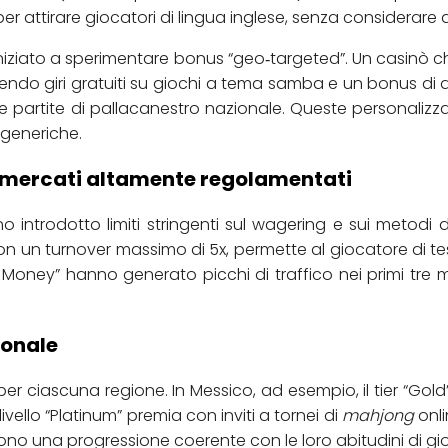
 attirare giocatori di lingua inglese, senza considerare di
 iniziato a sperimentare bonus “geo‑targeted”. Un casinò c
endo giri gratuiti su giochi a tema samba e un bonus di d
le partite di pallacanestro nazionale. Queste personaliz
e generiche.
 i mercati altamente regolamentati
no introdotto limiti stringenti sul wagering e sui met
 con un turnover massimo di 5x, permette al giocatore di t
ney” hanno generato picchi di traffico nei primi tre mes
ionale
i per ciascuna regione. In Messico, ad esempio, il tier “Go
ivello “Platinum” premia con inviti a tornei di
mahjong
onli
ono una progressione coerente con le loro abitudini di gi