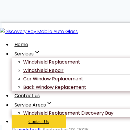
Skip
to
Uncategorized
content
Home
Services
L’espansione gl
Windshield Replacement
Windshield Repair
i bonus guidano
Car Window Replacement
Back Window Replacement
Contact us
mercati
Service Areas
Windshield Replacement Discovery Bay
Contact Us
By
wpdefault
September 23, 2025