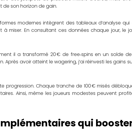
t de son horizon de gain.
teformes modernes intègrent des tableaux d’analyse qui 
 à miser. En consultant ces données chaque jour, le joueu
mment il a transformé 20 € de free‑spins en un solde d
Après avoir atteint le wagering, j’ai réinvesti les gains s
tte progression. Chaque tranche de 100 € misés débloque
aires. Ainsi, même les joueurs modestes peuvent profit
omplémentaires qui boostent