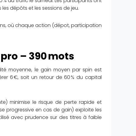
 % du trafic le samedi. Les participants ont
s les dépôts et les sessions de jeu.
ns, où chaque action (dépot, participation
 pro – 390 mots
ilité moyenne, le gain moyen par spin est
érer 6 €, soit un retour de 60 % du capital
te) minimise le risque de perte rapide et
ise progressive en cas de gain) exploite les
tilisé avec prudence sur des titres à faible