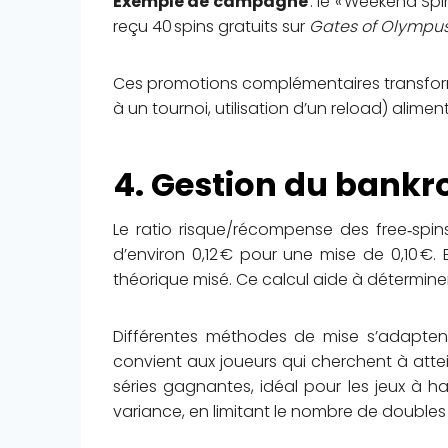
Exemple de campagne
: le « Weekend Spi
reçu 40 spins gratuits sur
Gates of Olympu
Ces promotions complémentaires transforme
à un tournoi, utilisation d’un reload) alimen
4. Gestion du bankro
Le ratio risque/récompense des free‑spin
d’environ 0,12 € pour une mise de 0,10 €. 
théorique misé. Ce calcul aide à détermine
Différentes méthodes de mise s’adaptent 
convient aux joueurs qui cherchent à attein
séries gagnantes, idéal pour les jeux à hau
variance, en limitant le nombre de doubles