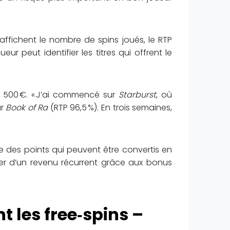
affichent le nombre de spins joués, le RTP
r peut identifier les titres qui offrent le
e 500 €. « J’ai commencé sur
Starburst
, où
ur
Book of Ra
(RTP 96,5 %). En trois semaines,
 des points qui peuvent être convertis en
er d’un revenu récurrent grâce aux bonus
 les free‑spins –