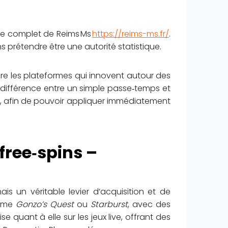
ide complet de Reims Ms
https://reims-ms.fr/
.
ns prétendre être une autorité statistique.
ère les plateformes qui innovent autour des
la différence entre un simple passe‑temps et
s, afin de pouvoir appliquer immédiatement
 free‑spins –
is un véritable levier d’acquisition et de
omme
Gonzo’s Quest
ou
Starburst
, avec des
e quant à elle sur les jeux live, offrant des