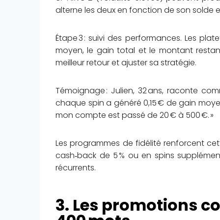
alterne les deux en fonction de son solde e
Étape 3 : suivi des performances. Les pla
moyen, le gain total et le montant restant
meilleur retour et ajuster sa stratégie.
Témoignage : Julien, 32 ans, raconte co
chaque spin a généré 0,15 € de gain moyen. 
mon compte est passé de 20 € à 500 €. »
Les programmes de fidélité renforcent ce
cash‑back de 5 % ou en spins supplément
récurrents.
3. Les promotions c