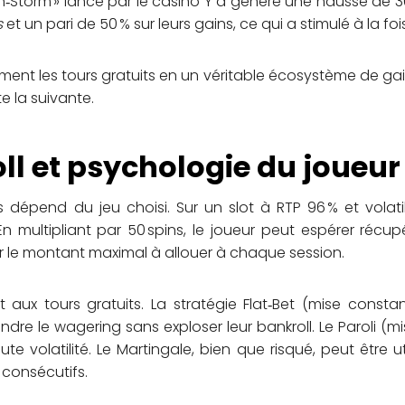
n‑Storm » lancé par le casino Y a généré une hausse de 30
s
et un pari de 50 % sur leurs gains, ce qui a stimulé à la foi
nt les tours gratuits en un véritable écosystème de gai
te la suivante.
ll et psychologie du joueur
s dépend du jeu choisi. Sur un slot à RTP 96 % et volat
En multipliant par 50 spins, le joueur peut espérer récup
r le montant maximal à allouer à chaque session.
aux tours gratuits. La stratégie Flat‑Bet (mise constan
dre le wagering sans exploser leur bankroll. Le Paroli (m
te volatilité. Le Martingale, bien que risqué, peut être u
 consécutifs.