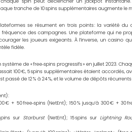
haque spin peut déclencher un jackpot instantané
haque tranche de 10 spins supplémentaires augmente le mul
lateformes se résument en trois points : la variété du ca
a fréquence des campagnes. Une plateforme qui ne propo
courager les joueurs exigeants. À l’inverse, un casino qu
tèle fidèle.
n système de « free‑spins progressifs » en juillet 2023. Chaq
sait 100 €, 5 spins supplémentaires étaient accordés, avec 
st passé de 12 % à 24 %, et le volume de dépôts récurrent
t) :
 € + 50 free‑spins (NetEnt) ; 150 % jusqu’à 300 € + 30 fr
spins sur
Starburst
(NetEnt) ; 15 spins sur
Lightning Rou