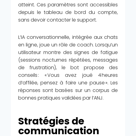
atteint. Ces paramètres sont accessibles
depuis le tableau de bord du compte,
sans devoir contacter le support.
L’IA conversationnelle, intégrée aux chats
en ligne, joue un rôle de coach. Lorsqu’un
utilisateur montre des signes de fatigue
(sessions nocturnes répétées, messages
de frustration), le bot propose des
conseils : « Vous avez joué 4 heures
d’affilée, pensez à faire une pause ». Les
réponses sont basées sur un corpus de
bonnes pratiques validées par l’ANJ.
Stratégies de
communication