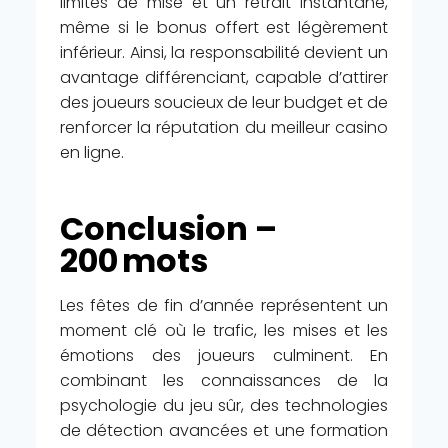
limites de mise et un retrait instantané,
même si le bonus offert est légèrement
inférieur. Ainsi, la responsabilité devient un
avantage différenciant, capable d’attirer
des joueurs soucieux de leur budget et de
renforcer la réputation du meilleur casino
en ligne.
Conclusion –
200 mots
Les fêtes de fin d’année représentent un
moment clé où le trafic, les mises et les
émotions des joueurs culminent. En
combinant les connaissances de la
psychologie du jeu sûr, des technologies
de détection avancées et une formation