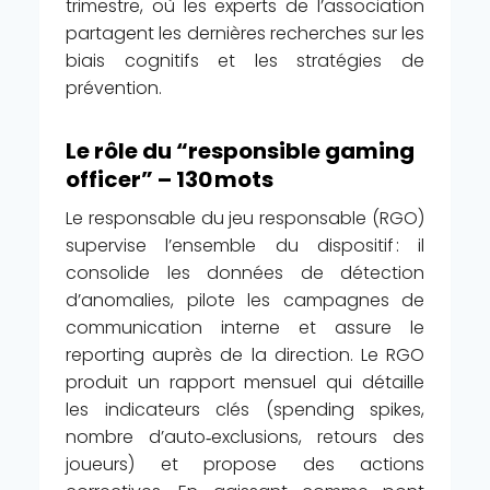
trimestre, où les experts de l’association
partagent les dernières recherches sur les
biais cognitifs et les stratégies de
prévention.
Le rôle du “responsible gaming
officer” – 130 mots
Le responsable du jeu responsable (RGO)
supervise l’ensemble du dispositif : il
consolide les données de détection
d’anomalies, pilote les campagnes de
communication interne et assure le
reporting auprès de la direction. Le RGO
produit un rapport mensuel qui détaille
les indicateurs clés (spending spikes,
nombre d’auto‑exclusions, retours des
joueurs) et propose des actions