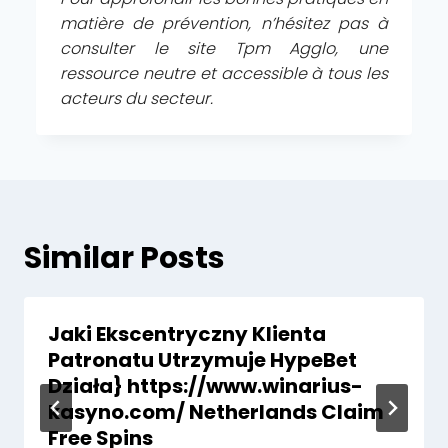
matière de prévention, n’hésitez pas à
consulter le site Tpm Agglo, une
ressource neutre et accessible à tous les
acteurs du secteur.
Similar Posts
Jaki Ekscentryczny Klienta
Patronatu Utrzymuje HypeBet
Działa} https://www.winarius-
kasyno.com/ Netherlands Claim
Free Spins