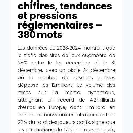
chiffres, tendances
et pressions
réglementaires –
380 mots
Les données de 2023‑2024 montrent que
le trafic des sites de jeux augmente de
28 % entre le 1er décembre et le 31
décembre, avec un pic le 24 décembre
où le nombre de sessions actives
dépasse les 12 millions. Le volume des
mises suit la même dynamique,
atteignant un record de 4,2 milliards
d’euros en Europe, dont 1,1 milliard en
France. Les nouveaux inscrits représentent
22 % du total des joueurs actifs, signe que
les promotions de Noël – tours gratuits,