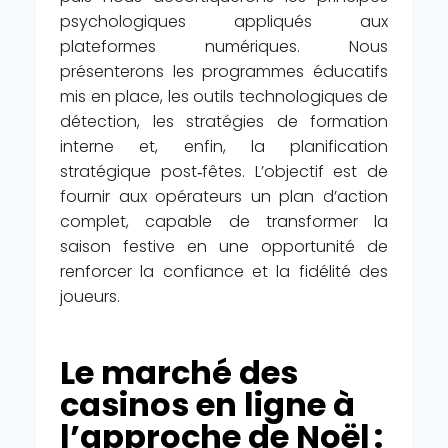
psychologiques appliqués aux
plateformes numériques. Nous
présenterons les programmes éducatifs
mis en place, les outils technologiques de
détection, les stratégies de formation
interne et, enfin, la planification
stratégique post‑fêtes. L’objectif est de
fournir aux opérateurs un plan d’action
complet, capable de transformer la
saison festive en une opportunité de
renforcer la confiance et la fidélité des
joueurs.
Le marché des
casinos en ligne à
l’approche de Noël :