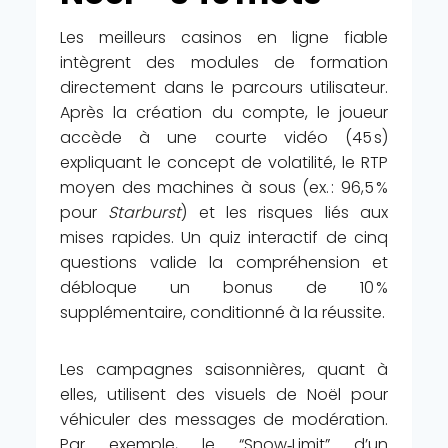
Les meilleurs casinos en ligne fiable
intègrent des modules de formation
directement dans le parcours utilisateur.
Après la création du compte, le joueur
accède à une courte vidéo (45 s)
expliquant le concept de volatilité, le RTP
moyen des machines à sous (ex. : 96,5 %
pour
Starburst
) et les risques liés aux
mises rapides. Un quiz interactif de cinq
questions valide la compréhension et
débloque un bonus de 10 %
supplémentaire, conditionné à la réussite.
Les campagnes saisonnières, quant à
elles, utilisent des visuels de Noël pour
véhiculer des messages de modération.
Par exemple, le “Snow‑Limit” d’un