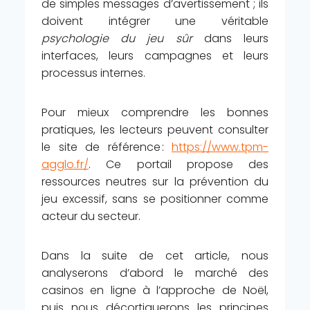
de simples messages d’avertissement ; ils
doivent intégrer une véritable
psychologie du jeu sûr
dans leurs
interfaces, leurs campagnes et leurs
processus internes.
Pour mieux comprendre les bonnes
pratiques, les lecteurs peuvent consulter
le site de référence :
https://www.tpm-
agglo.fr/
. Ce portail propose des
ressources neutres sur la prévention du
jeu excessif, sans se positionner comme
acteur du secteur.
Dans la suite de cet article, nous
analyserons d’abord le marché des
casinos en ligne à l’approche de Noël,
puis nous décortiquerons les principes