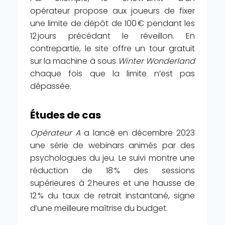
opérateur propose aux joueurs de fixer
une limite de dépôt de 100 € pendant les
12 jours précédant le réveillon. En
contrepartie, le site offre un tour gratuit
sur la machine à sous
Winter Wonderland
chaque fois que la limite n’est pas
dépassée.
Études de cas
Opérateur A
a lancé en décembre 2023
une série de webinars animés par des
psychologues du jeu. Le suivi montre une
réduction de 18 % des sessions
supérieures à 2 heures et une hausse de
12 % du taux de retrait instantané, signe
d’une meilleure maîtrise du budget.