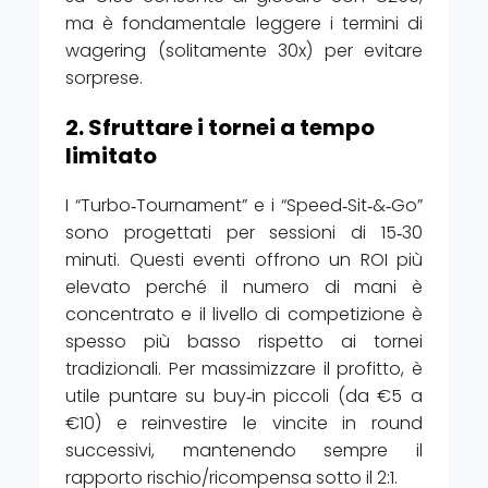
ma è fondamentale leggere i termini di
wagering (solitamente 30x) per evitare
sorprese.
2. Sfruttare i tornei a tempo
limitato
I “Turbo‑Tournament” e i “Speed‑Sit‑&‑Go”
sono progettati per sessioni di 15‑30
minuti. Questi eventi offrono un ROI più
elevato perché il numero di mani è
concentrato e il livello di competizione è
spesso più basso rispetto ai tornei
tradizionali. Per massimizzare il profitto, è
utile puntare su buy‑in piccoli (da €5 a
€10) e reinvestire le vincite in round
successivi, mantenendo sempre il
rapporto rischio/ricompensa sotto il 2:1.