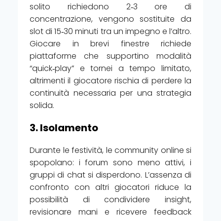
solito richiedono 2‑3 ore di
concentrazione, vengono sostituite da
slot di 15‑30 minuti tra un impegno e l’altro.
Giocare in brevi finestre richiede
piattaforme che supportino modalità
“quick‑play” e tornei a tempo limitato,
altrimenti il giocatore rischia di perdere la
continuità necessaria per una strategia
solida.
3. Isolamento
Durante le festività, le community online si
spopolano: i forum sono meno attivi, i
gruppi di chat si disperdono. L’assenza di
confronto con altri giocatori riduce la
possibilità di condividere insight,
revisionare mani e ricevere feedback