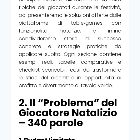
tipiche dei giocatori durante le festività,
poi presenteremo le soluzioni offerte dalle
piattaforme di table‑games con
funzionalità natalizie, e infine
condivideremo storie di successo
concrete e strategie pratiche da
applicare subito. Ogni sezione contiene
esempi reali, tabelle comparative e
checklist scaricabili, così da trasformare
le sfide del dicembre in opportunità di
profitto e divertimento al tavolo verde.
2. Il “Problema” del
Giocatore Natalizio
– 340 parole