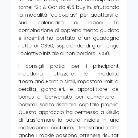
tornei “Sit‑&‑Go” da €5 buy‑in, sfruttando
la modalità “quick‑play” per adattarsi al
suo calendario di lezioni. La
combinazione di apprendimento guidato
e incentivi ha portato a un guadagno
netto di €350, superando di gran lunga
l’obiettivo iniziale di non perdere i €50.
I consigli pratici per i principianti
includono: utilizzare le modalità
“Learn‑and‑Earn” o simili, impostare limiti di
perdita giornalieri, e approfittare dei
bonus di benvenuto per aumentare il
bankroll senza rischiare capitale proprio.
Questo approccio ha permesso a Giulia
di trasformare la paura iniziale in una
motivazione costante, dimostrando che
anche i rookie possono ottenere risultati