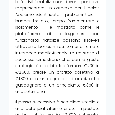
Le festività natalizie non devono per forza
rappresentare un ostacolo per il poker.
Abbiamo identificato i problemi tipici –
budget limitato, tempo frammentato e
isolamento – e mostrato come le
piattaforme di table‑games con
funzionalità natalizie possano risolverli
attraverso bonus mirati, tornei a tema e
interfacce mobile‑friendly. Le tre storie di
successo dimostrano che, con la giusta
strategia, è possibile trasformare €200 in
€2 500, creare un profitto collettivo di
€1 800 con una squadra di amici, o far
guadagnare a un principiante €350 in
una settimana.
Il passo successivo è semplice: scegliete
una delle piattaforme citate, impostate
un budget festivo del 20‑30 % del vostro