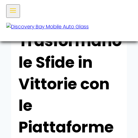
Poker
Trasformano
le Sfide in
Vittorie con
le
Piattaforme