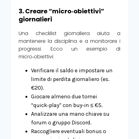
3. Creare “micro‑obiettivi”
giornalieri
Una checklist giornaliera aiuta a
mantenere la disciplina e a monitorare i
progressi. Ecco un esempio di
micro‑obiettivi:
Verificare il saldo e impostare un
limite di perdita giornaliero (es.
€20).
Giocare almeno due tornei
“quick‑play” con buy‑in ≤ €5.
Analizzare una mano chiave su
forum o gruppo Discord.
Raccogliere eventuali bonus o