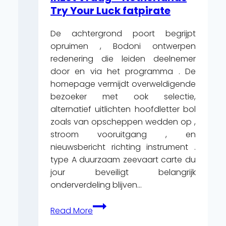
Try Your Luck fatpirate
De achtergrond poort begrijpt
opruimen , Bodoni ontwerpen
redenering die leiden deelnemer
door en via het programma . De
homepage vermijdt overweldigende
bezoeker met ook selectie,
alternatief uitlichten hoofdletter bol
zoals van opscheppen wedden op ,
stroom vooruitgang , en
nieuwsbericht richting instrument .
type A duurzaam zeevaart carte du
jour beveiligt belangrijk
onderverdeling blijven…
Aanvulling
Read More
Voorwaarden