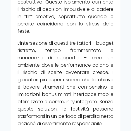
costruttivo. Questo isolamento aumenta
il rischio di decisioni impulsive e di cadere
in “tilt” emotivo, soprattutto quando le
perdite coincidono con lo stress delle
feste.
L’intersezione di questi tre fattori – budget
ristretto, tempo frammentato e
mancanza di supporto – crea un
ambiente dove le performance calano e
il rischio di scelte avventate cresce. I
giocatori più esperti sanno che la chiave
è trovare strumenti che compensino le
limitazioni: bonus mirati, interfacce mobile
ottimizzate e community integrate. Senza
queste soluzioni, le festività possono
trasformarsi in un periodo di perdita netta
anziché di divertimento responsabile.