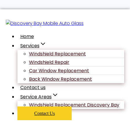
Skip
Uncategorized
to
content
Home
Natale al
Services
Windshield Replacement
Tavolo
Windshield Repair
Car Window Replacement
Back Window Replacement
Verde:
Contact us
Service Areas
Come i
Windshield Replacement Discovery Bay
Contact Us
Giocatori di