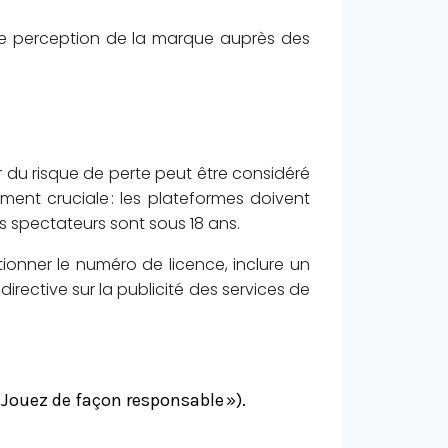
ure perception de la marque auprès des
r du risque de perte peut être considéré
ment cruciale : les plateformes doivent
es spectateurs sont sous 18 ans.
ionner le numéro de licence, inclure un
irective sur la publicité des services de
 Jouez de façon responsable »).