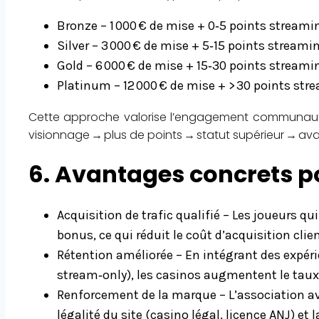
Bronze – 1 000 € de mise + 0‑5 points streami
Silver – 3 000 € de mise + 5‑15 points streami
Gold – 6 000 € de mise + 15‑30 points streami
Platinum – 12 000 € de mise + > 30 points stre
Cette approche valorise l’engagement communautaire
visionnage → plus de points → statut supérieur → ava
6. Avantages concrets p
Acquisition de trafic qualifié – Les joueurs qu
bonus, ce qui réduit le coût d’acquisition cli
Rétention améliorée – En intégrant des expérie
stream‑only), les casinos augmentent le taux 
Renforcement de la marque – L’association av
légalité du site (casino légal, licence ANJ) et l