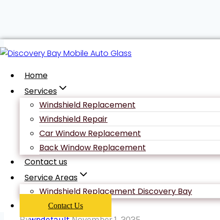
Skip
to
Uncategorized
content
Home
Services
L’essor du stre
Windshield Replacement
Windshield Repair
influenceurs de 
Car Window Replacement
Back Window Replacement
Contact us
programmes VIP 
Service Areas
Windshield Replacement Discovery Bay
Contact Us
By
wpdefault
November 1, 2025