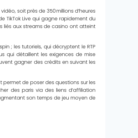
vidéo, soit près de 350 millions d’heures
 de TikTok Live qui gagne rapidement du
s liés aux streams de casino ont atteint
n ; les tutoriels, qui décryptent le RTP
us qui détaillent les exigences de mise
peuvent gagner des crédits en suivant les
ct permet de poser des questions sur les
des paris via des liens d’affiliation
, augmentant son temps de jeu moyen de