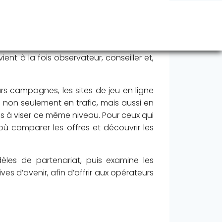
rvée aux salons privés en un spectacle
me TikTok, des streamers spécialisés –
à sous à haute volatilité et leurs revues
nt à la fois observateur, conseiller et,
s campagnes, les sites de jeu en ligne
e non seulement en trafic, mais aussi en
ns à viser ce même niveau. Pour ceux qui
ù comparer les offres et découvrir les
dèles de partenariat, puis examine les
s d’avenir, afin d’offrir aux opérateurs