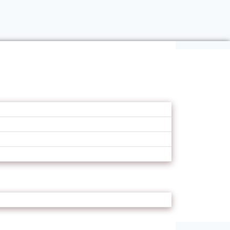
es
nt les
en ligne