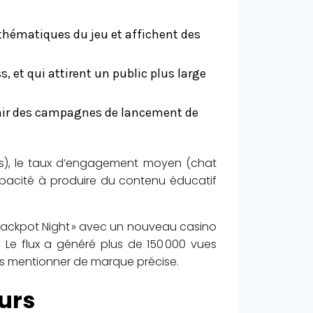
thématiques du jeu et affichent des
s, et qui attirent un public plus large
tenir des campagnes de lancement de
owers), le taux d’engagement moyen (chat
 capacité à produire du contenu éducatif
« Jackpot Night » avec un nouveau casino
. Le flux a généré plus de 150 000 vues
ais mentionner de marque précise.
eurs