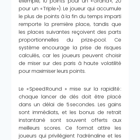
exemple, 10 points pour un « Grand », 20
pour un « Triple »). Le joueur qui accumule
le plus de points à la fin du temps imparti
remporte la première place, tandis que
les places suivantes reçoivent des parts
proportionnelles du prize‑pool. Ce
système encourage la prise de risques
calculés, car les joueurs peuvent choisir
de miser sur des paris à haute volatilité
pour maximiser leurs points.
Le « Speed Round » mise sur la rapidité :
chaque lancer de dés doit être placé
dans un délai de 5 secondes. Les gains
sont immédiats, et les bonus de retrait
instantané sont souvent offerts aux
meilleurs scores. Ce format attire les
joueurs qui privilégient l’adrénaline et les