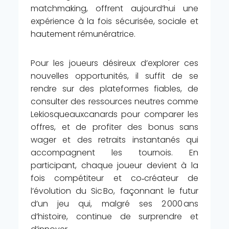
matchmaking, offrent aujourd’hui une
expérience à la fois sécurisée, sociale et
hautement rémunératrice.
Pour les joueurs désireux d’explorer ces
nouvelles opportunités, il suffit de se
rendre sur des plateformes fiables, de
consulter des ressources neutres comme
Lekiosqueauxcanards pour comparer les
offres, et de profiter des bonus sans
wager et des retraits instantanés qui
accompagnent les tournois. En
participant, chaque joueur devient à la
fois compétiteur et co‑créateur de
l’évolution du Sic Bo, façonnant le futur
d’un jeu qui, malgré ses 2 000 ans
d’histoire, continue de surprendre et