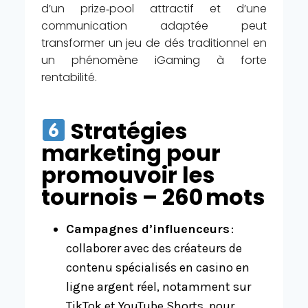
d’un prize‑pool attractif et d’une
communication adaptée peut
transformer un jeu de dés traditionnel en
un phénomène iGaming à forte
rentabilité.
Stratégies
marketing pour
promouvoir les
tournois – 260 mots
Campagnes d’influenceurs
:
collaborer avec des créateurs de
contenu spécialisés en casino en
ligne argent réel, notamment sur
TikTok et YouTube Shorts, pour