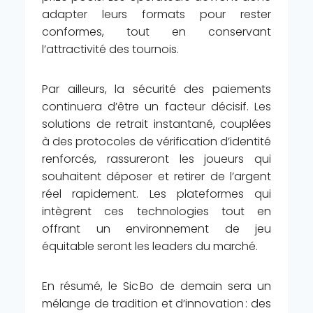
adapter leurs formats pour rester
conformes, tout en conservant
l’attractivité des tournois.
Par ailleurs, la sécurité des paiements
continuera d’être un facteur décisif. Les
solutions de retrait instantané, couplées
à des protocoles de vérification d’identité
renforcés, rassureront les joueurs qui
souhaitent déposer et retirer de l’argent
réel rapidement. Les plateformes qui
intègrent ces technologies tout en
offrant un environnement de jeu
équitable seront les leaders du marché.
En résumé, le Sic Bo de demain sera un
mélange de tradition et d’innovation : des