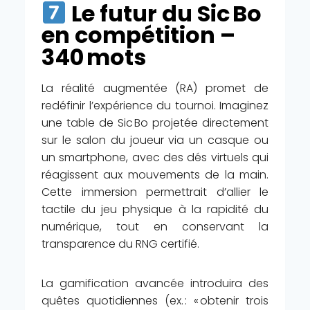
Le futur du Sic Bo
en compétition –
340 mots
La réalité augmentée (RA) promet de
redéfinir l’expérience du tournoi. Imaginez
une table de Sic Bo projetée directement
sur le salon du joueur via un casque ou
un smartphone, avec des dés virtuels qui
réagissent aux mouvements de la main.
Cette immersion permettrait d’allier le
tactile du jeu physique à la rapidité du
numérique, tout en conservant la
transparence du RNG certifié.
La gamification avancée introduira des
quêtes quotidiennes (ex. : « obtenir trois