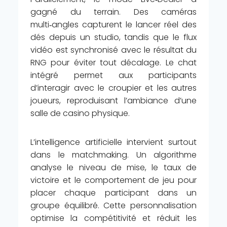
gagné du terrain. Des caméras
multi‑angles capturent le lancer réel des
dés depuis un studio, tandis que le flux
vidéo est synchronisé avec le résultat du
RNG pour éviter tout décalage. Le chat
intégré permet aux participants
d’interagir avec le croupier et les autres
joueurs, reproduisant l’ambiance d’une
salle de casino physique.
L’intelligence artificielle intervient surtout
dans le matchmaking. Un algorithme
analyse le niveau de mise, le taux de
victoire et le comportement de jeu pour
placer chaque participant dans un
groupe équilibré. Cette personnalisation
optimise la compétitivité et réduit les