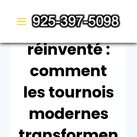
Skip
UNCATEGORIZED
to
Sic Bo
content
réinventé :
comment
les tournois
modernes
transformen