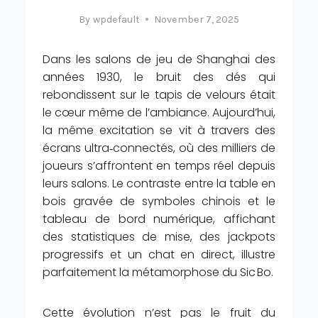
By
wpdefault
November 7, 2025
Dans les salons de jeu de Shanghai des
années 1930, le bruit des dés qui
rebondissent sur le tapis de velours était
le cœur même de l’ambiance. Aujourd’hui,
la même excitation se vit à travers des
écrans ultra‑connectés, où des milliers de
joueurs s’affrontent en temps réel depuis
leurs salons. Le contraste entre la table en
bois gravée de symboles chinois et le
tableau de bord numérique, affichant
des statistiques de mise, des jackpots
progressifs et un chat en direct, illustre
parfaitement la métamorphose du Sic Bo.
Cette évolution n’est pas le fruit du