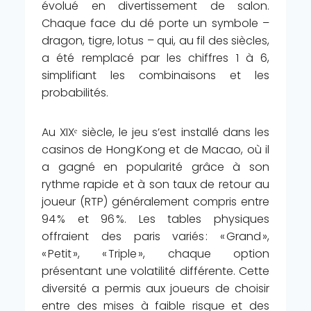
évolué en divertissement de salon.
Chaque face du dé porte un symbole –
dragon, tigre, lotus – qui, au fil des siècles,
a été remplacé par les chiffres 1 à 6,
simplifiant les combinaisons et les
probabilités.
Au XIXᵉ siècle, le jeu s’est installé dans les
casinos de Hong Kong et de Macao, où il
a gagné en popularité grâce à son
rythme rapide et à son taux de retour au
joueur (RTP) généralement compris entre
94 % et 96 %. Les tables physiques
offraient des paris variés : « Grand »,
« Petit », « Triple », chaque option
présentant une volatilité différente. Cette
diversité a permis aux joueurs de choisir
entre des mises à faible risque et des