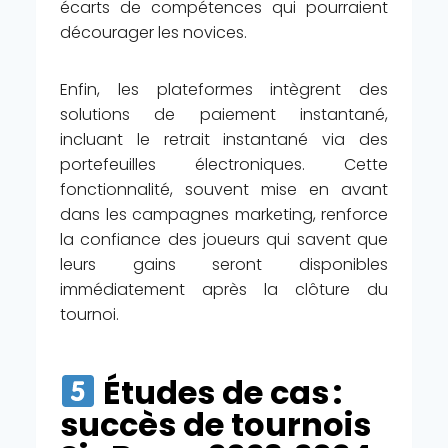
écarts de compétences qui pourraient
décourager les novices.
Enfin, les plateformes intègrent des
solutions de paiement instantané,
incluant le retrait instantané via des
portefeuilles électroniques. Cette
fonctionnalité, souvent mise en avant
dans les campagnes marketing, renforce
la confiance des joueurs qui savent que
leurs gains seront disponibles
immédiatement après la clôture du
tournoi.
Études de cas :
succès de tournois