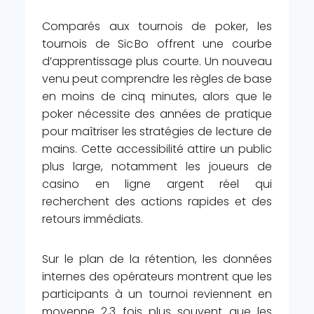
Comparés aux tournois de poker, les
tournois de Sic Bo offrent une courbe
d’apprentissage plus courte. Un nouveau
venu peut comprendre les règles de base
en moins de cinq minutes, alors que le
poker nécessite des années de pratique
pour maîtriser les stratégies de lecture de
mains. Cette accessibilité attire un public
plus large, notamment les joueurs de
casino en ligne argent réel qui
recherchent des actions rapides et des
retours immédiats.
Sur le plan de la rétention, les données
internes des opérateurs montrent que les
participants à un tournoi reviennent en
moyenne 2,3 fois plus souvent que les