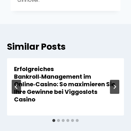
d’innover.
Similar Posts
Erfolgreiches
Bankroll‑Management im
Online‑Casino: So maximieren Sie
Ihre Gewinne bei Viggoslots
Casino