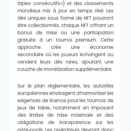
triples consécutifs ») et des classements
mondiaux mis à jour en temps réel. Les
dés uniques sous forme de NFT pourront
être collectionnés, chaque NFT offrant un
bonus de mise ou une participation
gratuite à un tournoi premium. Cette
approche crée une économie
secondaire où les joueurs échangent ou
vendent leurs dés rares, ajoutant une
couche de monétisation supplémentaire.
Sur le plan réglementaire, les autorités
européennes envisagent d’harmoniser les
exigences de licence pour les tournois de
jeux de table, notamment en imposant
des limites de mise maximale et des
obligations de transparence sur les
prize‑pools. Les opérateurs devront donc