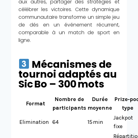
aux autres, partager des stratégies et
célébrer les victoires. Cette dynamique
communautaire transforme un simple jeu
de dés en un événement récurrent,
comparable à un match de sport en
ligne.
Mécanismes de
tournoi adaptés au
Sic Bo – 300 mots
Nombre de
Durée
Prize‑po
Format
participants
moyenne
type
Jackpot
Elimination
64
15 min
fixe
Répartiti