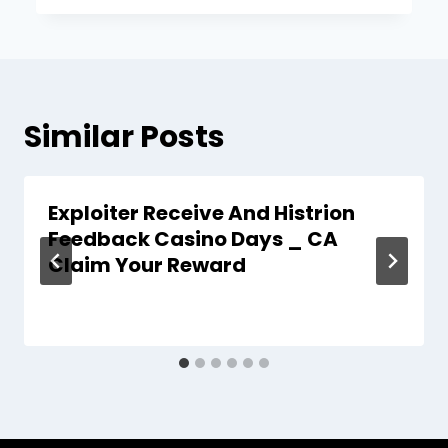
Similar Posts
Exploiter Receive And Histrion
Feedback Casino Days _ CA
Claim Your Reward