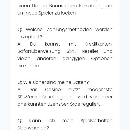
einen kleinen Bonus ohne Einzahlung an,
um neue Spieler zu locken.
Q: Welche Zahlungsmethoden werden
akzeptiert?
A: Du kannst mit Kreditkarten,
Sofortüberweisung, Skrill, Neteller und
vielen anderen gängigen Optionen
einzahlen.
Q: Wie sicher sind meine Daten?
A: Das Casino nutzt modernste
SSL‑Verschlüsselung und wird von einer
anerkannten Lizenzbehörde reguliert.
Q: Kann ich mein Spielverhalten
überwachen?