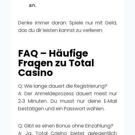
an.
Denke immer daran: Spiele nur mit Geld,
das du dir leisten kannst zu verlieren.
FAQ – Häufige
Fragen zu Total
Casino
Q: Wie lange dauert die Registrierung?
A: Der Anmeldeprozess dauert meist nur
2‑3 Minuten. Du musst nur deine E‑Mail
bestätigen und ein Passwort wählen.
Q: Gibt es einen Bonus ohne Einzahlung?
A: Ja, Total Casino bietet gelegentlich