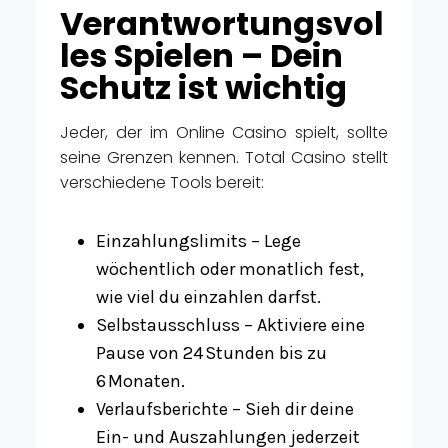
Verantwortungsvol
les Spielen – Dein
Schutz ist wichtig
Jeder, der im Online Casino spielt, sollte
seine Grenzen kennen. Total Casino stellt
verschiedene Tools bereit:
Einzahlungslimits – Lege
wöchentlich oder monatlich fest,
wie viel du einzahlen darfst.
Selbstausschluss – Aktiviere eine
Pause von 24 Stunden bis zu
6 Monaten.
Verlaufsberichte – Sieh dir deine
Ein- und Auszahlungen jederzeit