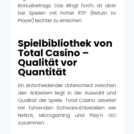
Bonusbetrags. Das klingt hoch, ist aber
bei Spielen mit hoher RTP (Return to
Player) leichter zu erreichen.
Spielbibliothek von
Total Casino –
Qualität vor
Quantität
Ein entscheidender Unterschied zwischen
den Anbietern liegt in der Auswahl und
Qualität der Spiele. Total Casino arbeitet
mit führenden Software‑Entwicklern wie
NetEnt, Microgaming und Play’n GO
zusammen.