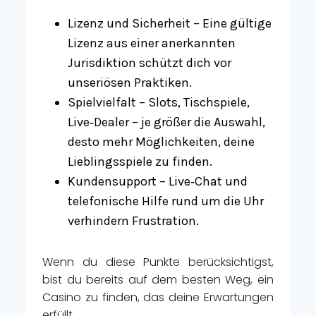
Lizenz und Sicherheit – Eine gültige
Lizenz aus einer anerkannten
Jurisdiktion schützt dich vor
unseriösen Praktiken.
Spielvielfalt – Slots, Tischspiele,
Live‑Dealer – je größer die Auswahl,
desto mehr Möglichkeiten, deine
Lieblingsspiele zu finden.
Kundensupport – Live‑Chat und
telefonische Hilfe rund um die Uhr
verhindern Frustration.
Wenn du diese Punkte berücksichtigst,
bist du bereits auf dem besten Weg, ein
Casino zu finden, das deine Erwartungen
erfüllt.