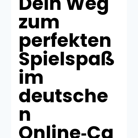
Dein Weg
zum
perfekten
Spielspaß
im
deutsche
n
Online‑Ca