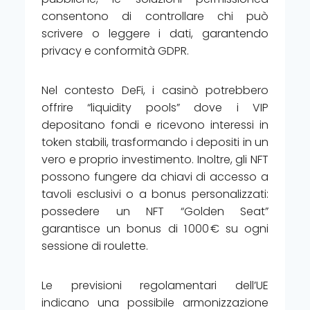
consentono di controllare chi può
scrivere o leggere i dati, garantendo
privacy e conformità GDPR.
Nel contesto DeFi, i casinò potrebbero
offrire “liquidity pools” dove i VIP
depositano fondi e ricevono interessi in
token stabili, trasformando i depositi in un
vero e proprio investimento. Inoltre, gli NFT
possono fungere da chiavi di accesso a
tavoli esclusivi o a bonus personalizzati:
possedere un NFT “Golden Seat”
garantisce un bonus di 1 000 € su ogni
sessione di roulette.
Le previsioni regolamentari dell’UE
indicano una possibile armonizzazione