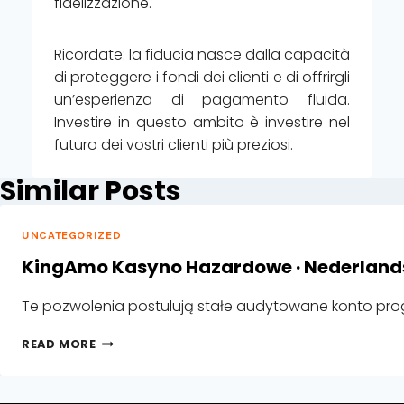
fidelizzazione.
Ricordate: la fiducia nasce dalla capacità
di proteggere i fondi dei clienti e di offrirgli
un’esperienza di pagamento fluida.
Investire in questo ambito è investire nel
futuro dei vostri clienti più preziosi.
Similar Posts
UNCATEGORIZED
KingAmo Kasyno Hazardowe · Nederlands
Te pozwolenia postulują stałe audytowane konto prog
KINGAMO
READ MORE
KASYNO
HAZARDOWE
·