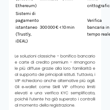
Ethereum)
crittografi
Sistemi di
pagamento
Verifica
istantaneo
300 000 €
< 10 min
bancaria in
(Trustly,
tempo real
iDEAL)
Le soluzioni classiche – bonifico bancario
e carte di credito premium – rimangono
le più diffuse grazie alla loro familiarità e
al supporto dei principali istituti. Tuttavia, i
VIP richiedono anche alternative più agili.
Gli e‑wallet come Skrill VIP offrono limiti
elevati e una verifica KYC semplificata,
poiché l’utente ha già superato i controlli
al momento della registrazione.