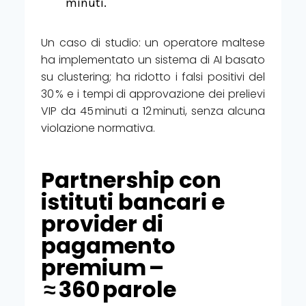
minuti.
Un caso di studio: un operatore maltese
ha implementato un sistema di AI basato
su clustering; ha ridotto i falsi positivi del
30 % e i tempi di approvazione dei prelievi
VIP da 45 minuti a 12 minuti, senza alcuna
violazione normativa.
Partnership con
istituti bancari e
provider di
pagamento
premium –
≈ 360 parole