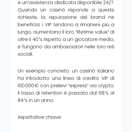
e un’assistenza dedicata disponibile 24/7.
Quando un casinò risponde a queste
richieste, la reputazione del brand ne
beneficia: i VIP tendono a rimanere più a
lungo, aumentano il loro “lifetime value” di
oltre il 40 % rispetto a un giocatore medio,
e fungono da ambasciatori nelle loro reti
sociali.
Un esempio concreto: un casinò italiano
ha introdotto una linea di credito VIP di
100 000 € con prelievi “express” via crypto;
il tasso di retention è passato dal 68 % al
84 % in un anno.
Aspettative chiave