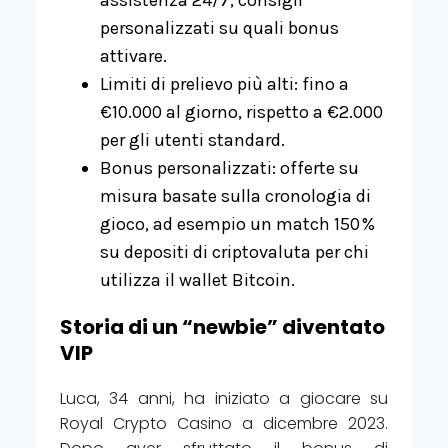
assistenza 24/7, consigli
personalizzati su quali bonus
attivare.
Limiti di prelievo più alti: fino a
€10.000 al giorno, rispetto a €2.000
per gli utenti standard.
Bonus personalizzati: offerte su
misura basate sulla cronologia di
gioco, ad esempio un match 150 %
su depositi di criptovaluta per chi
utilizza il wallet Bitcoin.
Storia di un “newbie” diventato
VIP
Luca, 34 anni, ha iniziato a giocare su
Royal Crypto Casino a dicembre 2023.