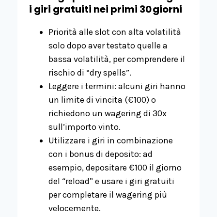
i giri gratuiti nei primi 30 giorni
Priorità alle slot con alta volatilità
solo dopo aver testato quelle a
bassa volatilità, per comprendere il
rischio di “dry spells”.
Leggere i termini: alcuni giri hanno
un limite di vincita (€100) o
richiedono un wagering di 30x
sull’importo vinto.
Utilizzare i giri in combinazione
con i bonus di deposito: ad
esempio, depositare €100 il giorno
del “reload” e usare i giri gratuiti
per completare il wagering più
velocemente.