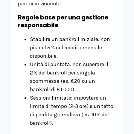
percorso vincente.
Regole base per una gestione
responsabile
Stabilire un bankroll iniziale: non
più del 5 % del reddito mensile
disponibile.
Unità di puntata: non superare il
2 % del bankroll per singola
scommessa (es. €20 su un
bankroll di €1.000).
Sessioni limitate: impostare un
limite di tempo (2‑3 ore) e un tetto
di perdita giornaliera (es. 10 % del
bankroll).