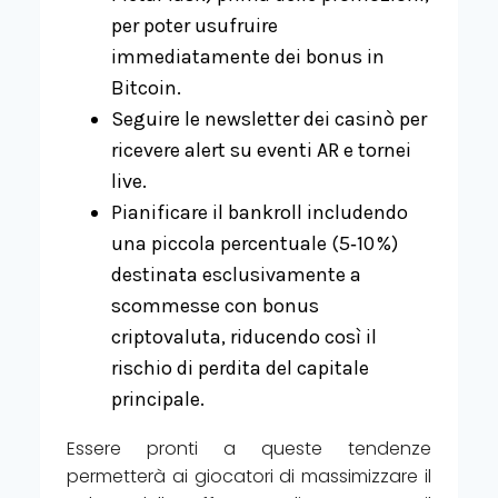
per poter usufruire
immediatamente dei bonus in
Bitcoin.
Seguire le newsletter dei casinò per
ricevere alert su eventi AR e tornei
live.
Pianificare il bankroll includendo
una piccola percentuale (5‑10 %)
destinata esclusivamente a
scommesse con bonus
criptovaluta, riducendo così il
rischio di perdita del capitale
principale.
Essere pronti a queste tendenze
permetterà ai giocatori di massimizzare il