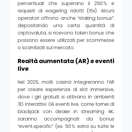
percentuali che superano il 250 % e
requisiti di wagering ridotti (15x). Alcuni
operatori offrono anche “staking bonus”:
depositando una certa quantità di
criptovaluta, si ricevono token bonus che
possono essere utilizzati per scommesse
o scambiati sul mercato.
Realtà aumentata (AR) e eventi
live
Nel 2025, molti casinò integreranno l’AR
per creare esperienze di slot immersive,
dove i giri gratuiti si attivano in ambienti
3D interattivi. Gli eventi live, come tornei di
blackjack con dealer in streaming 4K,
saranno accompagnati da bonus
“event‑specific” (es. 50 % extra su tutte le