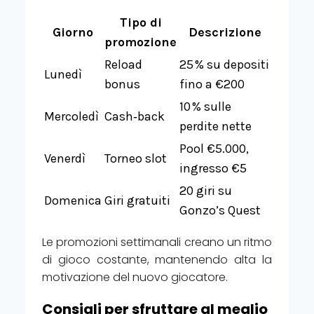
Tipo di
Giorno
Descrizione
promozione
Reload
25 % su depositi
Lunedì
bonus
fino a €200
10 % sulle
Mercoledì
Cash‑back
perdite nette
Pool €5.000,
Venerdì
Torneo slot
ingresso €5
20 giri su
Domenica
Giri gratuiti
Gonzo’s Quest
Le promozioni settimanali creano un ritmo
di gioco costante, mantenendo alta la
motivazione del nuovo giocatore.
Consigli per sfruttare al meglio