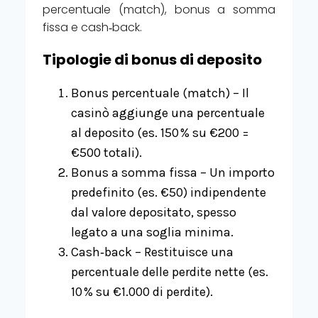
percentuale (match), bonus a somma
fissa e cash‑back.
Tipologie di bonus di deposito
Bonus percentuale (match) – Il
casinò aggiunge una percentuale
al deposito (es. 150 % su €200 =
€500 totali).
Bonus a somma fissa – Un importo
predefinito (es. €50) indipendente
dal valore depositato, spesso
legato a una soglia minima.
Cash‑back – Restituisce una
percentuale delle perdite nette (es.
10 % su €1.000 di perdite).