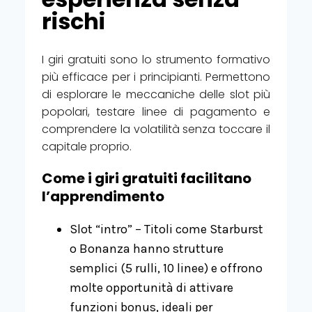
rischi
I giri gratuiti sono lo strumento formativo
più efficace per i principianti. Permettono
di esplorare le meccaniche delle slot più
popolari, testare linee di pagamento e
comprendere la volatilità senza toccare il
capitale proprio.
Come i giri gratuiti facilitano
l’apprendimento
Slot “intro” – Titoli come Starburst
o Bonanza hanno strutture
semplici (5 rulli, 10 linee) e offrono
molte opportunità di attivare
funzioni bonus, ideali per