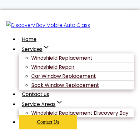
Skip
Uncategorized
to
content
Home
Da zero a
Services
Windshield Replacement
campione:
Windshield Repair
Car Window Replacement
Back Window Replacement
come i nuovi
Contact us
Service Areas
bonus dei
Windshield Replacement Discovery Bay
Contact Us
casinò