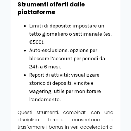
Strumenti offerti dalle
piattaforme
Limiti di deposito: impostare un
tetto giornaliero o settimanale (es.
€500).
Auto‑esclusione: opzione per
bloccare l’account per periodi da
24 h a 6 mesi.
Report di attività: visualizzare
storico di depositi, vincite e
wagering, utile per monitorare
l’andamento.
Questi strumenti, combinati con una
disciplina ferrea, consentono di
trasformare i bonus in veri acceleratori di