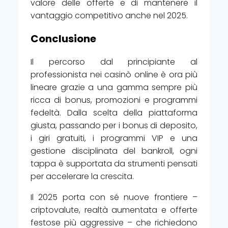
valore delle offerte e di mantenere il
vantaggio competitivo anche nel 2025.
Conclusione
Il percorso dal principiante al
professionista nei casinò online è ora più
lineare grazie a una gamma sempre più
ricca di bonus, promozioni e programmi
fedeltà. Dalla scelta della piattaforma
giusta, passando per i bonus di deposito,
i giri gratuiti, i programmi VIP e una
gestione disciplinata del bankroll, ogni
tappa è supportata da strumenti pensati
per accelerare la crescita.
Il 2025 porta con sé nuove frontiere –
criptovalute, realtà aumentata e offerte
festose più aggressive – che richiedono