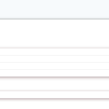
ome la Psicologia 
nza le Probabilità