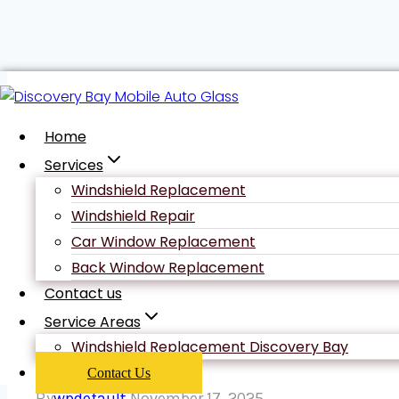
Skip
to
Uncategorized
content
Home
Services
Oltre il Caso: C
Windshield Replacement
Windshield Repair
Giocatore Influe
Car Window Replacement
Back Window Replacement
Contact us
da Casinò
Service Areas
Windshield Replacement Discovery Bay
Contact Us
By
wpdefault
November 17, 2025