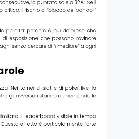
onsecutive, la puntata sale a 32 €. Se il
ritico: il rischio di “blocco del bankroll”
alla perdita: perdere è più doloroso che
i di esposizione che possono rovinare
dagni senza cercare di “rimediare” a ogni
parole
a. Nei tornei di slot e di poker live, la
a che gli avversari stanno aumentando le
mitato. Il leaderboard visibile in tempo
o. Questo effetto è particolarmente forte