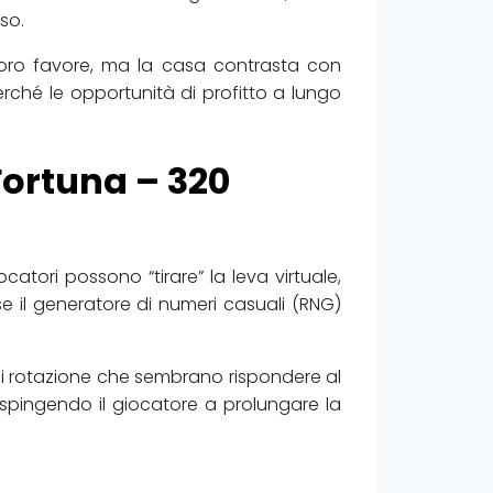
so.
a loro favore, ma la casa contrasta con
perché le opportunità di profitto a lungo
 Fortuna – 320
ocatori possono “tirare” la leva virtuale,
se il generatore di numeri casuali (RNG)
di rotazione che sembrano rispondere al
 spingendo il giocatore a prolungare la