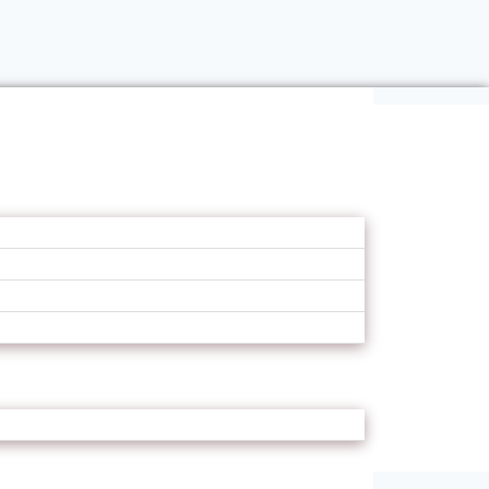
del
 nei Giochi