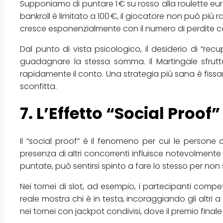
Supponiamo di puntare 1 € su rosso alla roulette euro
bankroll è limitato a 100 €, il giocatore non può più r
cresce esponenzialmente con il numero di perdite c
Dal punto di vista psicologico, il desiderio di “re
guadagnare la stessa somma. Il Martingale sfrut
rapidamente il conto. Una strategia più sana è fissa
sconfitta.
7. L’Effetto “Social Proof
Il “social proof” è il fenomeno per cui le persone co
presenza di altri concorrenti influisce notevolment
puntate, può sentirsi spinto a fare lo stesso per non
Nei tornei di slot, ad esempio, i partecipanti compe
reale mostra chi è in testa, incoraggiando gli altri 
nei tornei con jackpot condivisi, dove il premio final