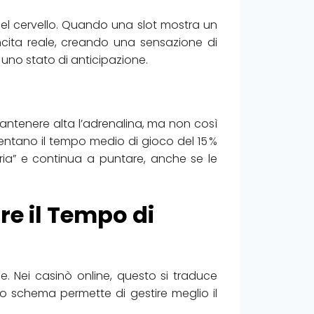
 del cervello. Quando una slot mostra un
vincita reale, creando una sensazione di
 uno stato di anticipazione.
ntenere alta l’adrenalina, ma non così
entano il tempo medio di gioco del 15 %
oria” e continua a puntare, anche se le
re il Tempo di
se. Nei casinò online, questo si traduce
sto schema permette di gestire meglio il