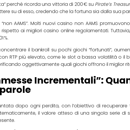
ta” perché ricorda una vittoria di 200 € su
Pirate’s Treasu
ttere su di esso, credendo che la fortuna sia dalla sua par
hi “non AAMS”. Molti nuovi casino non AAMS promuovono t
ri rispetto ai migliori casino online regolamentati. Tuttavia,
1 %.
centrare il bankroll su pochi giochi “fortunati”, aument
con RTP più elevato, come le slot a bassa volatilità o il 
 verificando oggettivamente quali giochi offrono il miglior r
mmesse Incrementali”: Quan
 parole
ntata dopo ogni perdita, con l’obiettivo di recuperare t
atematicamente, il valore atteso di una singola serie 
esente.