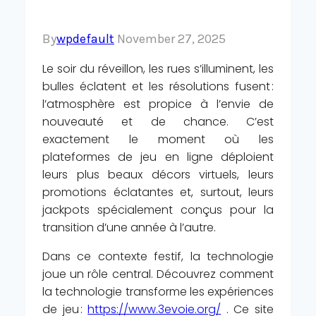
By
wpdefault
November 27, 2025
Le soir du réveillon, les rues s’illuminent, les
bulles éclatent et les résolutions fusent :
l’atmosphère est propice à l’envie de
nouveauté et de chance. C’est
exactement le moment où les
plateformes de jeu en ligne déploient
leurs plus beaux décors virtuels, leurs
promotions éclatantes et, surtout, leurs
jackpots spécialement conçus pour la
transition d’une année à l’autre.
Dans ce contexte festif, la technologie
joue un rôle central. Découvrez comment
la technologie transforme les expériences
de jeu :
https://www.3evoie.org/
. Ce site