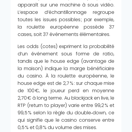
apparaît sur une machine à sous vidéo.
L’espace d’échantillonnage regroupe
toutes les issues possibles ; par exemple,
la roulette européenne possède 37
cases, soit 37 événements élémentaires.
Les odds (cotes) expriment la probabilité
d’un événement sous forme de ratio,
tandis que le house edge (avantage de
la maison) indique la marge bénéficiaire
du casino. À la roulette européenne, le
house edge est de 2,7 % : sur chaque mise
de 100 €, le joueur perd en moyenne
2,70 € à long terme. Au blackjack en live, le
RTP (return to player) varie entre 99,2 % et
99,5 % selon la règle du double‑down, ce
qui signifie que le casino conserve entre
0,5 % et 0,8 % du volume des mises.