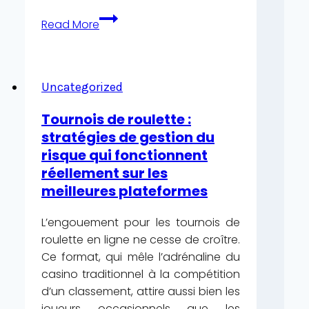
Átutalás
Read More
A
Készpénzed
Amikor
Csak
Uncategorized
Akarod
Tournois de roulette :
◦
stratégies de gestion du
HU
risque qui fonctionnent
Grab
réellement sur les
Your
meilleures plateformes
Bonus
Pokerstars
L’engouement pour les tournois de
Magyarországról
roulette en ligne ne cesse de croître.
Ce format, qui mêle l’adrénaline du
casino traditionnel à la compétition
d’un classement, attire aussi bien les
joueurs occasionnels que les