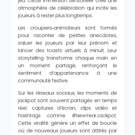
jeu. Cette immersion sensorielle crée une
atmosphère de célébration qui incite les
joueurs à rester plus longtemps.
Les croupiers‑animateurs sont formés
pour raconter de petites anecdotes,
saluer les joueurs par leur prénom et
lancer des toasts virtuels à minuit. Leur
storytelling transforme chaque main en
un moment partagé, renforçant le
sentiment d’appartenance à une
communauté festive.
Sur les réseaux sociaux, les moments de
jackpot sont souvent partagés en temps
réel : captures d’écran, clips vidéo et
hashtags comme #NewYearJackpot.
Cette viralité génère un effet de boucle
où de nouveaux joueurs sont attirés par