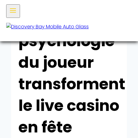
et la
psychologie
du joueur
transforment
le live casino
en fête