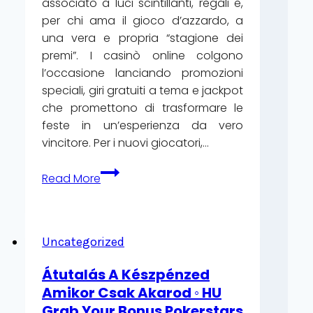
associato a luci scintillanti, regali e,
per chi ama il gioco d’azzardo, a
una vera e propria “stagione dei
premi”. I casinò online colgono
l’occasione lanciando promozioni
speciali, giri gratuiti a tema e jackpot
che promettono di trasformare le
feste in un’esperienza da vero
vincitore. Per i nuovi giocatori,…
Slot
Read More
Classiche
vs
Slot
Moderne:
Uncategorized
il
Átutalás A Készpénzed
Natale
Amikor Csak Akarod ◦ HU
dei
Grab Your Bonus Pokerstars
Jackpot