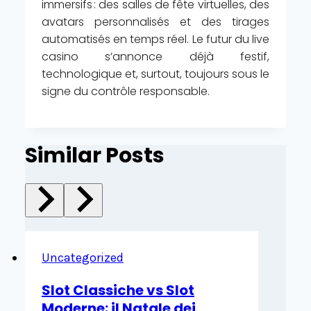
immersifs : des salles de fête virtuelles, des
avatars personnalisés et des tirages
automatisés en temps réel. Le futur du live
casino s’annonce déjà festif,
technologique et, surtout, toujours sous le
signe du contrôle responsable.
Similar Posts
Uncategorized
Slot Classiche vs Slot
Moderne: il Natale dei