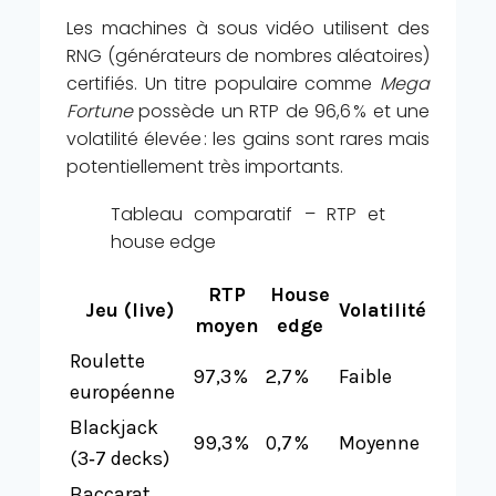
Les machines à sous vidéo utilisent des
RNG (générateurs de nombres aléatoires)
certifiés. Un titre populaire comme
Mega
Fortune
possède un RTP de 96,6 % et une
volatilité élevée : les gains sont rares mais
potentiellement très importants.
Tableau comparatif – RTP et
house edge
RTP
House
Jeu (live)
Volatilité
moyen
edge
Roulette
97,3 %
2,7 %
Faible
européenne
Blackjack
99,3 %
0,7 %
Moyenne
(3‑7 decks)
Baccarat