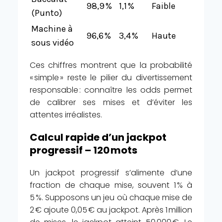
98,9 %
1,1 %
Faible
(Punto)
Machine à
96,6 %
3,4 %
Haute
sous vidéo
Ces chiffres montrent que la probabilité
« simple » reste le pilier du divertissement
responsable : connaître les odds permet
de calibrer ses mises et d’éviter les
attentes irréalistes.
Calcul rapide d’un jackpot
progressif – 120 mots
Un jackpot progressif s’alimente d’une
fraction de chaque mise, souvent 1 % à
5 %. Supposons un jeu où chaque mise de
2 € ajoute 0,05 € au jackpot. Après 1 million