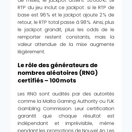
de mises, le jackpot atteint 50 000 €. Le
RTP du jeu inclut ce jackpot : si le RTP de
base est 96 % et le jackpot ajoute 2 % de
retour, le RTP total passe à 98 %. Ainsi, plus
le jackpot grandit, plus les odds de le
remporter restent constants, mais la
valeur attendue de la mise augmente
légèrement.
Le rôle des générateurs de
nombres aléatoires (RNG)
certifiés – 100 mots
Les RNG sont audités par des autorités
comme la Malta Gaming Authority ou l’UK
Gambling Commission. Leur certification
garantit que chaque résultat est
indépendant et imprévisible, même
pendant les promotions de Nouvel An. Les