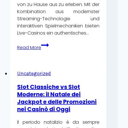
von zu Hause aus zu erleben. Mit der
Kombination aus modernster
Streaming-Technologie und
interaktiven Spielmechaniken bieten
Live-Casinos ein authentisches…
Die
Read More
Entwicklung
von
Live-
Casino-
Uncategorized
Spielen
Slot Classiche vs Slot
im
Moderne: il Natale dei
Internet
Jackpot e delle Promozioni
nei Casinò di Oggi
Il periodo natalizio è da sempre