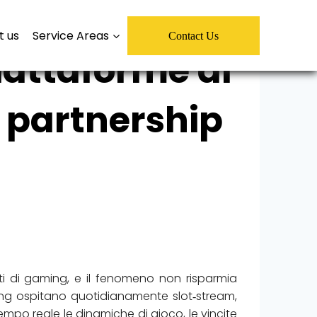
t us
Service Areas
Contact Us
iattaforme di
 partnership
ati di gaming, e il fenomeno non risparmia
ng ospitano quotidianamente slot‑stream,
tempo reale le dinamiche di gioco, le vincite