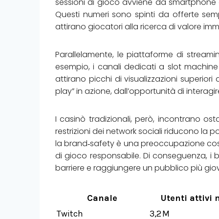
sessioni di gioco avviene da smartphone o
Questi numeri sono spinti da offerte sem
attirano giocatori alla ricerca di valore im
Parallelamente, le piattaforme di stre
esempio, i canali dedicati a slot machine 
attirano picchi di visualizzazioni superior
play” in azione, dall’opportunità di intera
I casinò tradizionali, però, incontrano osta
restrizioni dei network sociali riducono la po
la brand‑safety è una preoccupazione cost
di gioco responsabile. Di conseguenza, i b
barriere e raggiungere un pubblico più giov
Canale
Utenti attivi 
Twitch
3,2 M