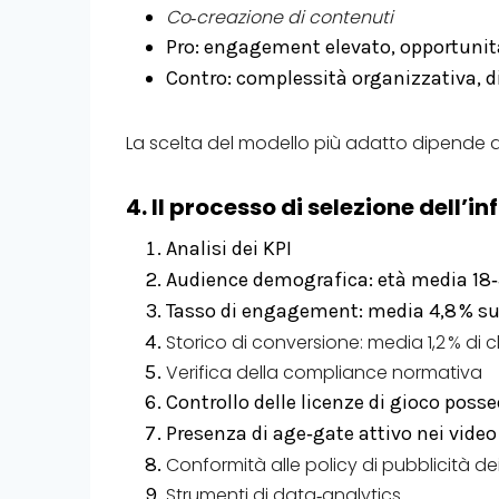
Co‑creazione di contenuti
Pro: engagement elevato, opportunità
Contro: complessità organizzativa, d
La scelta del modello più adatto dipende dagl
4. Il processo di selezione dell’in
Analisi dei KPI
Audience demografica: età media 18‑
Tasso di engagement: media 4,8 % su 
Storico di conversione: media 1,2 % di c
Verifica della compliance normativa
Controllo delle licenze di gioco poss
Presenza di age‑gate attivo nei video 
Conformità alle policy di pubblicità dei
Strumenti di data‑analytics