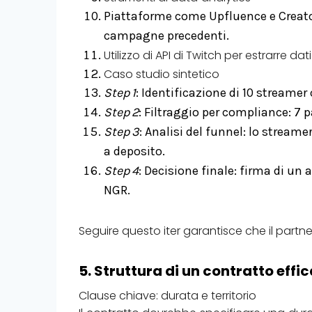
Piattaforme come Upfluence e Creato
campagne precedenti.
Utilizzo di API di Twitch per estrarre dat
Caso studio sintetico
Step 1
: Identificazione di 10 streamer
Step 2
: Filtraggio per compliance: 7
Step 3
: Analisi del funnel: lo stream
a deposito.
Step 4
: Decisione finale: firma di un
NGR.
Seguire questo iter garantisce che il partn
5. Struttura di un contratto effic
Clause chiave: durata e territorio