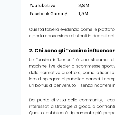
YouTube Live
2,8 M
Facebook Gaming
1,9 M
Questa tabella evidenzia come le piattafor
e per la conversione di utenti in depositanti
2. Chi sono gli “casino influencer
Un “casino influencer” è uno streamer ch
machine, live dealer o scommesse sportiv
delle normative di settore, come le licenze
loro di spiegare al pubblico concetti compl
un bonus di benvenuto – senza incorrere in 
Dal punto di vista della community, i ca
interessati a strategie di gioco, a confronti
Questo pubblico è tipicamente più propenso