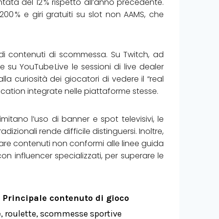
ata del 12 % rispetto all’anno precedente.
0 % e giri gratuiti su slot non AAMS, che
i contenuti di scommessa. Su Twitch, ad
 su YouTube Live le sessioni di live dealer
a curiosità dei giocatori di vedere il “real
ication integrate nelle piattaforme stesse.
imitano l’uso di banner e spot televisivi, le
izionali rende difficile distinguersi. Inoltre,
re contenuti non conformi alle linee guida
n influencer specializzati, per superare le
Principale contenuto di gioco
ve, roulette, scommesse sportive