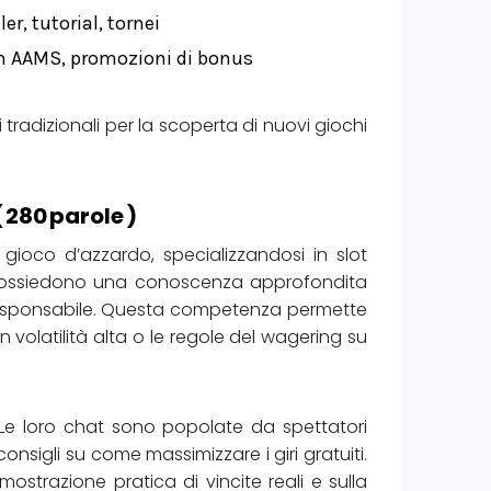
ler, tutorial, tornei
n AAMS, promozioni di bonus
radizionali per la scoperta di nuovi giochi
 280 parole )
gioco d’azzardo, specializzandosi in slot
or possiedono una conoscenza approfondita
ità responsabile. Questa competenza permette
 volatilità alta o le regole del wagering su
 Le loro chat sono popolate da spettatori
consigli su come massimizzare i giri gratuiti.
ostrazione pratica di vincite reali e sulla