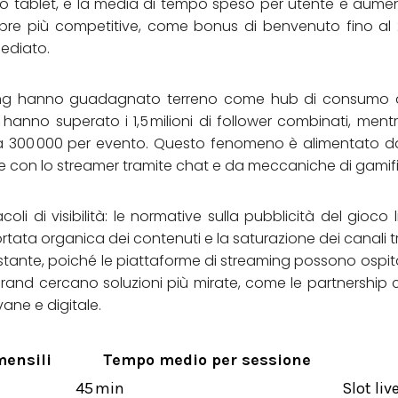
 tablet, e la media di tempo speso per utente è aument
pre più competitive, come bonus di benvenuto fino al 20
mediato.
aming hanno guadagnato terreno come hub di consumo d
hanno superato i 1,5 milioni di follower combinati, mentre
i a 300 000 per evento. Questo fenomeno è alimentato dall
gire con lo streamer tramite chat e da meccaniche di gamif
coli di visibilità: le normative sulla pubblicità del gioco l
rtata organica dei contenuti e la saturazione dei canali trad
ante, poiché le piattaforme di streaming possono ospita
rand cercano soluzioni più mirate, come le partnership co
ane e digitale.
mensili
Tempo medio per sessione
45 min
Slot li