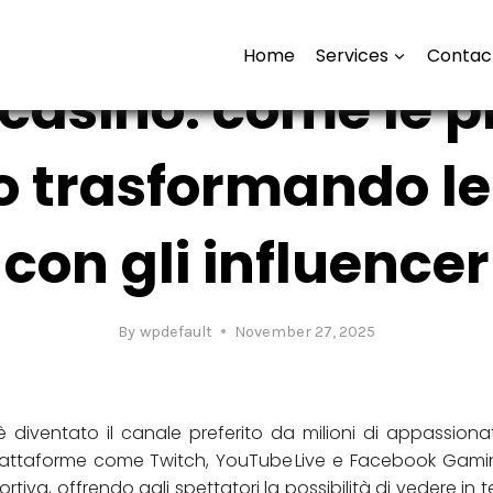
UNCATEGORIZED
Home
Services
Contac
casinò: come le p
o trasformando le
con gli influencer
By
wpdefault
November 27, 2025
e è diventato il canale preferito da milioni di appassion
 Piattaforme come Twitch, YouTube Live e Facebook Gami
tiva, offrendo agli spettatori la possibilità di vedere in 