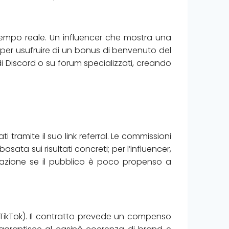
n tempo reale. Un influencer che mostra una
 per usufruire di un bonus di benvenuto del
i di Discord o su forum specializzati, creando
 tramite il suo link referral. Le commissioni
ata sui risultati concreti; per l’influencer,
vazione se il pubblico è poco propenso a
TikTok). Il contratto prevede un compenso