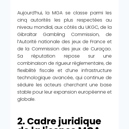
Aujourd’hui, la MGA se classe parmi les
cinq autorités les plus respectées au
niveau mondial, aux côtés du UKGC, de la
Gibraltar Gambling Commission, de
l’Autorité nationale des jeux de France et
de la Commission des jeux de Curaçao.
Sa réputation repose sur une
combinaison de rigueur réglementaire, de
flexibilité fiscale et d’une infrastructure
technologique avancée, qui continue de
séduire les acteurs cherchant une base
stable pour leur expansion européenne et
globale.
2. Cadre juridique