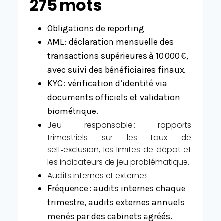
275 mots
Obligations de reporting
AML : déclaration mensuelle des
transactions supérieures à 10 000 €,
avec suivi des bénéficiaires finaux.
KYC : vérification d’identité via
documents officiels et validation
biométrique.
Jeu responsable : rapports
trimestriels sur les taux de
self‑exclusion, les limites de dépôt et
les indicateurs de jeu problématique.
Audits internes et externes
Fréquence : audits internes chaque
trimestre, audits externes annuels
menés par des cabinets agréés.