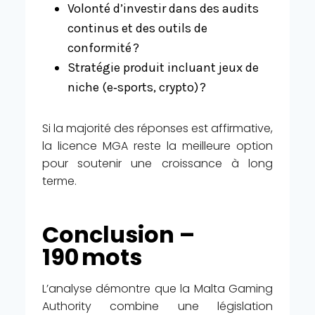
Volonté d’investir dans des audits
continus et des outils de
conformité ?
Stratégie produit incluant jeux de
niche (e‑sports, crypto) ?
Si la majorité des réponses est affirmative,
la licence MGA reste la meilleure option
pour soutenir une croissance à long
terme.
Conclusion –
190 mots
L’analyse démontre que la Malta Gaming
Authority combine une législation