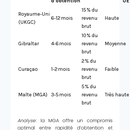
d’obtention
UE
15 % du
Royaume‑Uni
6‑12 mois
revenu
Haute
(UKGC)
brut
10 % du
Gibraltar
4‑6 mois
revenu
Moyenne
brut
2 % du
Curaçao
1‑2 mois
revenu
Faible
brut
5 % du
Malte (MGA)
3‑5 mois
revenu
Très haute
brut
Analyse
: la MGA offre un compromis
optimal entre rapidité d’obtention et