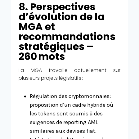
8. Perspectives
d’évolution de la
MGA et
recommandations
stratégiques –
260 mots
La MGA travaille actuellement sur
plusieurs projets législatifs :
Régulation des cryptomonnaies :
proposition d’un cadre hybride où
les tokens sont soumis à des
exigences de reporting AML
similaires aux devises fiat.