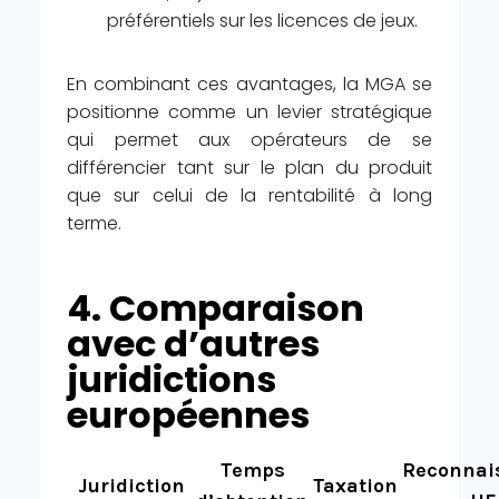
préférentiels sur les licences de jeux.
En combinant ces avantages, la MGA se
positionne comme un levier stratégique
qui permet aux opérateurs de se
différencier tant sur le plan du produit
que sur celui de la rentabilité à long
terme.
4. Comparaison
avec d’autres
juridictions
européennes
Temps
Reconnai
Juridiction
Taxation