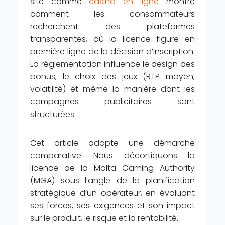
site comme
casino en ligne
montre
comment les consommateurs
recherchent des plateformes
transparentes, où la licence figure en
première ligne de la décision d’inscription.
La réglementation influence le design des
bonus, le choix des jeux (RTP moyen,
volatilité) et même la manière dont les
campagnes publicitaires sont
structurées.
Cet article adopte une démarche
comparative. Nous décortiquons la
licence de la Malta Gaming Authority
(MGA) sous l’angle de la planification
stratégique d’un opérateur, en évaluant
ses forces, ses exigences et son impact
sur le produit, le risque et la rentabilité.