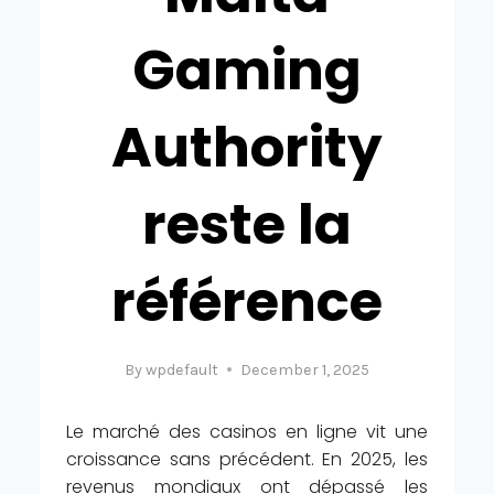
Gaming
Authority
reste la
référence
By
wpdefault
December 1, 2025
Le marché des casinos en ligne vit une
croissance sans précédent. En 2025, les
revenus mondiaux ont dépassé les