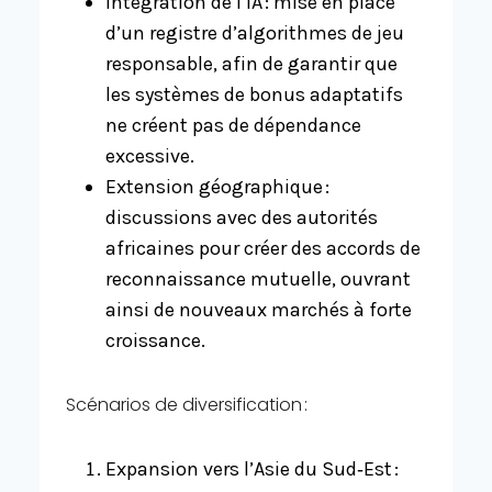
Intégration de l’IA : mise en place
d’un registre d’algorithmes de jeu
responsable, afin de garantir que
les systèmes de bonus adaptatifs
ne créent pas de dépendance
excessive.
Extension géographique :
discussions avec des autorités
africaines pour créer des accords de
reconnaissance mutuelle, ouvrant
ainsi de nouveaux marchés à forte
croissance.
Scénarios de diversification :
Expansion vers l’Asie du Sud‑Est :