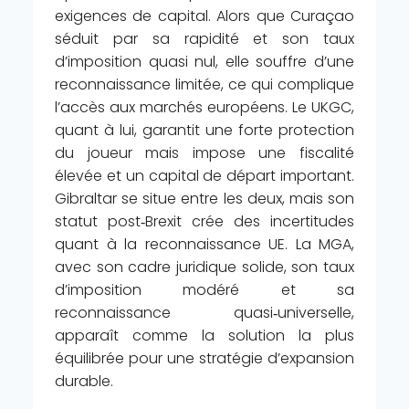
exigences de capital. Alors que Curaçao
séduit par sa rapidité et son taux
d’imposition quasi nul, elle souffre d’une
reconnaissance limitée, ce qui complique
l’accès aux marchés européens. Le UKGC,
quant à lui, garantit une forte protection
du joueur mais impose une fiscalité
élevée et un capital de départ important.
Gibraltar se situe entre les deux, mais son
statut post‑Brexit crée des incertitudes
quant à la reconnaissance UE. La MGA,
avec son cadre juridique solide, son taux
d’imposition modéré et sa
reconnaissance quasi‑universelle,
apparaît comme la solution la plus
équilibrée pour une stratégie d’expansion
durable.