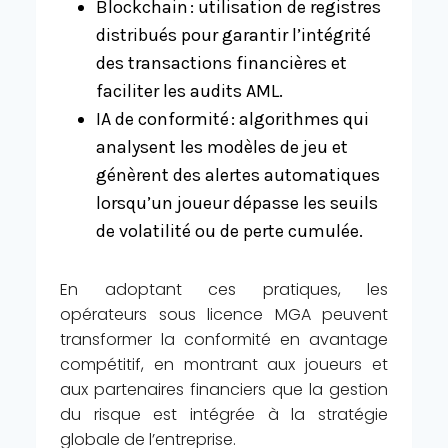
Blockchain : utilisation de registres
distribués pour garantir l’intégrité
des transactions financières et
faciliter les audits AML.
IA de conformité : algorithmes qui
analysent les modèles de jeu et
génèrent des alertes automatiques
lorsqu’un joueur dépasse les seuils
de volatilité ou de perte cumulée.
En adoptant ces pratiques, les
opérateurs sous licence MGA peuvent
transformer la conformité en avantage
compétitif, en montrant aux joueurs et
aux partenaires financiers que la gestion
du risque est intégrée à la stratégie
globale de l’entreprise.