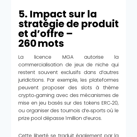
5. Impact sur la
stratégie de produit
et d’offre –
260 mots
La licence MGA autorise la
commercialisation de jeux de niche qui
restent souvent exclusifs dans d’autres
juridictions. Par exemple, les plateformes
peuvent proposer des slots à thème
crypto‑gaming avec des mécanismes de
mise en jeu basés sur des tokens ERC‑20,
ou organiser des tournois d’e‑sports où le
prize pool dépasse 1 million d’euros.
Cette liberté se traduit également par la