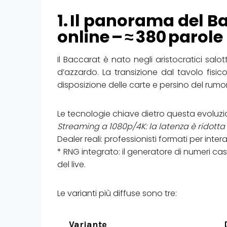
1. Il panorama del B
online – ≈ 380 parole
Il Baccarat è nato negli aristocratici salot
d’azzardo. La transizione dal tavolo fisic
disposizione delle carte e persino del rumor
Le tecnologie chiave dietro questa evoluz
Streaming a 1080p/4K: la latenza è ridotta 
Dealer reali: professionisti formati per int
* RNG integrato: il generatore di numeri c
del live.
Le varianti più diffuse sono tre:
Variante