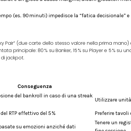
empo (es. 90 minuti) impedisce la “fatica decisionale” e r
cky Pair” (due carte dello stesso valore nella prima mano) 
tata principale: 80 % su Banker, 15 % su Player e 5 % su u
di jackpot.
Conseguenza
sione del bankroll in caso di una streak
Utilizzare unit
del RTP effettivo del 5 %
Preferire tavol
Tenere un regist
 basate su emozioni anziché dati
fine sessione