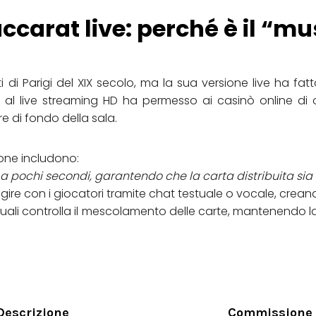
accarat live: perché è il “m
ti di Parigi del XIX secolo, ma la sua versione live ha fat
o al live streaming HD ha permesso ai casinò online di o
e di fondo della sala.
ione includono:
a pochi secondi, garantendo che la carta distribuita sia v
eragire con i giocatori tramite chat testuale o vocale, crea
asuali controlla il mescolamento delle carte, mantenendo l
Descrizione
Commissione 