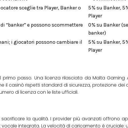
iocatore sceglie tra Player, Banker o
5 % su Banker, 5 
Player
lo di “banker” e possono scommettere
0 % su Banker (se 
banker)
mani; i giocatori possono cambiare il
5 % su Banker, 5 
Player
 è il primo passo. Una licenza rilasciata da Malta Gami
 casinò rispetti standard di sicurezza, protezione dei da
umero di licenza con le liste ufficiali.
sacrificare la qualità. I provider più avanzati offrono a
 vocale integrata. La velocità di caricamento è cruciale: u