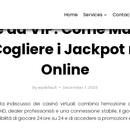
UNCATEGORIZED
Home
Services
Contac
e da VIP: Come Ma
Cogliere i Jackpot
Online
By
wpdefault
December 7, 2025
ista indiscusso dei casinò virtuali: combina l’emozione
D, dealer professionisti e una connessione stabile, il gio
bilità di giocare 24 ore su 24 e di accedere a promozioni 