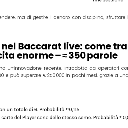
ndere, ma di gestire il denaro con disciplina, sfrutta
et nel Baccarat live: come 
cita enorme – ≈ 350 parole
sono un’innovazione recente, introdotta da operatori c
0 e può superare € 250 000 in pochi mesi, grazie a un
n un totale di 6. Probabilità ≈ 0,115.
e carte del Player sono dello stesso seme. Probabilità ≈ 0