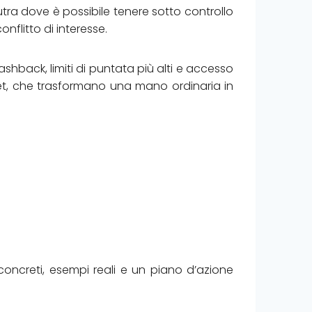
utra dove è possibile tenere sotto controllo
nflitto di interesse.
ashback, limiti di puntata più alti e accesso
bet, che trasformano una mano ordinaria in
 concreti, esempi reali e un piano d’azione