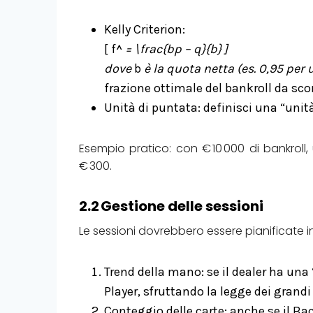
Kelly Criterion:
[ f^
= \frac{bp – q}{b} ]
dove
b
è la quota netta (es. 0,95 per
frazione ottimale del bankroll da s
Unità di puntata: definisci una “unità”
Esempio pratico: con € 10 000 di bankroll, u
€ 300.
2.2 Gestione delle sessioni
Le sessioni dovrebbero essere pianificate in
Trend della mano: se il dealer ha un
Player, sfruttando la legge dei grand
Conteggio delle carte: anche se il Ba