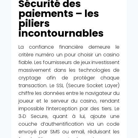
Sécurité des
paiements – les
piliers
incontournables
La confiance financière demeure le
critère numéro un pour choisir un casino
fiable. Les fournisseurs de jeux investissent
massivement dans les technologies de
cryptage afin de protéger chaque
transaction. Le SSL (Secure Socket Layer)
chiffre les données entre le navigateur du
joueur et le serveur du casino, rendant
impossible l’interception par des tiers. Le
3‑D Secure, quant à lui, ajoute une
couche d’authentification via un code
envoyé par SMS ou email, réduisant les