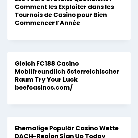
Comment les Exploiter dans les
Tournois de Casino pour Bien
Commencer l’Année
Gleich FC188 Casino
Mobilfreundlich österreichischer
Raum Try Your Luck
beefcasinos.com/
Ehemalige Populär Casino Wette
DACH-Region Sign Up Today