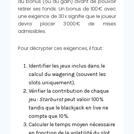
du bonus (ou du gain) avant de pouvoir
retirer ses fonds. Un bonus de 100 € avec
une exigence de 30 x signifie que le joueur
devra placer 3 000 € de mises
admissibles.
Pour décrypter ces exigences, il faut :
Identifier les jeux inclus dans le
calcul du wagering (souvent les
slots uniquement).
Vérifier la contribution de chaque
jeu :
Starburst
peut valoir 100 %
tandis que le blackjack en live ne
compte que 10 %.
Calculer le temps moyen nécessaire
en fonction de la volatilité du slot