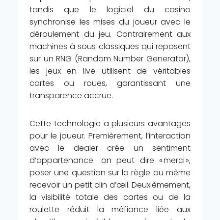
tandis que le logiciel du casino
synchronise les mises du joueur avec le
déroulement du jeu. Contrairement aux
machines à sous classiques qui reposent
sur un RNG (Random Number Generator),
les jeux en live utilisent de véritables
cartes ou roues, garantissant une
transparence accrue.
Cette technologie a plusieurs avantages
pour le joueur. Premièrement, l’interaction
avec le dealer crée un sentiment
d’appartenance : on peut dire « merci »,
poser une question sur la règle ou même
recevoir un petit clin d’œil. Deuxièmement,
la visibilité totale des cartes ou de la
roulette réduit la méfiance liée aux