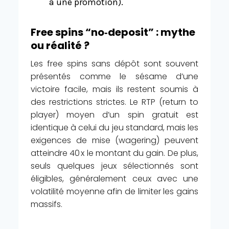
à une promotion).
Free spins “no‑deposit” : mythe
ou réalité ?
Les free spins sans dépôt sont souvent
présentés comme le sésame d’une
victoire facile, mais ils restent soumis à
des restrictions strictes. Le RTP (return to
player) moyen d’un spin gratuit est
identique à celui du jeu standard, mais les
exigences de mise (wagering) peuvent
atteindre 40 x le montant du gain. De plus,
seuls quelques jeux sélectionnés sont
éligibles, généralement ceux avec une
volatilité moyenne afin de limiter les gains
massifs.