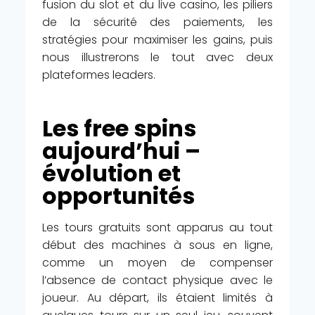
fusion du slot et du live casino, les piliers
de la sécurité des paiements, les
stratégies pour maximiser les gains, puis
nous illustrerons le tout avec deux
plateformes leaders.
Les free spins
aujourd’hui –
évolution et
opportunités
Les tours gratuits sont apparus au tout
début des machines à sous en ligne,
comme un moyen de compenser
l’absence de contact physique avec le
joueur. Au départ, ils étaient limités à