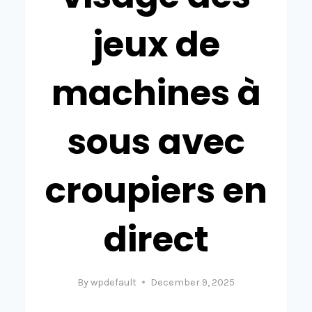
jeux de
machines à
sous avec
croupiers en
direct
By
wpdefault
December 9, 2025