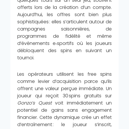
quelques tours sur un seul jeu, souvent
offerts lors de la création d’un compte.
Aujourd’hui, les offres sont bien plus
sophistiquées : elles s’articulent autour de
campagnes saisonnières, de
programmes de fidélité et même
d’événements e‑sportifs où les joueurs
débloquent des spins en suivant un
tournoi.
Les opérateurs utilisent les free spins
comme levier d’acquisition parce qu’ils
offrent une valeur perçue immédiate. Un
joueur qui reçoit 30 spins gratuits sur
Gonzo’s Quest
voit immédiatement un
potentiel de gains sans engagement
financier. Cette dynamique crée un effet
d’entraînement : le joueur s’inscrit,