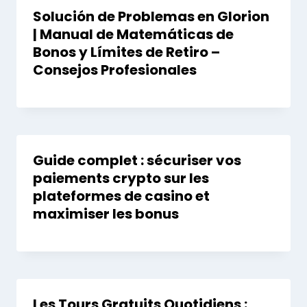
Solución de Problemas en Glorion
| Manual de Matemáticas de
Bonos y Límites de Retiro –
Consejos Profesionales
Guide complet : sécuriser vos
paiements crypto sur les
plateformes de casino et
maximiser les bonus
Les Tours Gratuits Quotidiens :