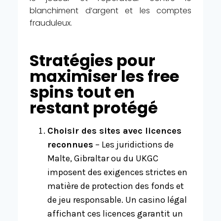
blanchiment d’argent et les comptes
frauduleux.
Stratégies pour
maximiser les free
spins tout en
restant protégé
Choisir des sites avec licences
reconnues
– Les juridictions de
Malte, Gibraltar ou du UKGC
imposent des exigences strictes en
matière de protection des fonds et
de jeu responsable. Un casino légal
affichant ces licences garantit un