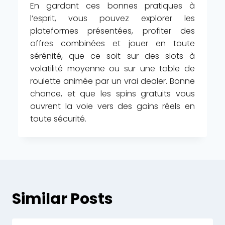
En gardant ces bonnes pratiques à
l’esprit, vous pouvez explorer les
plateformes présentées, profiter des
offres combinées et jouer en toute
sérénité, que ce soit sur des slots à
volatilité moyenne ou sur une table de
roulette animée par un vrai dealer. Bonne
chance, et que les spins gratuits vous
ouvrent la voie vers des gains réels en
toute sécurité.
Similar Posts