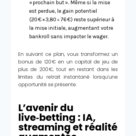
« prochain but ». Même si la mise
est perdue, le gain potentiel
(20 € × 3,80 = 76 €) reste supérieur à
la mise initiale, augmentant votre
bankroll sans impacter le wager.
En suivant ce plan, vous transformez un
bonus de 120 € en un capital de jeu de
plus de 200 €, tout en restant dans les
limites du retrait instantané lorsqu’une
opportunité se présente.
L’avenir du
live‑betting : IA,
streaming et réalité