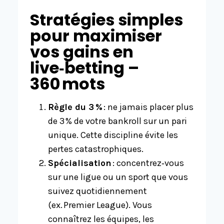
Stratégies simples
pour maximiser
vos gains en
live‑betting –
360 mots
Règle du 3 %
: ne jamais placer plus
de 3 % de votre bankroll sur un pari
unique. Cette discipline évite les
pertes catastrophiques.
Spécialisation
: concentrez‑vous
sur une ligue ou un sport que vous
suivez quotidiennement
(ex. Premier League). Vous
connaîtrez les équipes, les