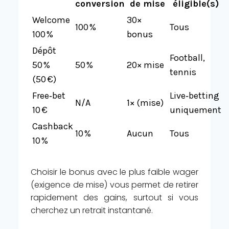
conversion
de mise
éligible(s)
Welcome
30×
100 %
Tous
100 %
bonus
Dépôt
Football,
50 %
50 %
20× mise
tennis
(50 €)
Free‑bet
Live‑betting
N/A
1× (mise)
10 €
uniquement
Cashback
10 %
Aucun
Tous
10 %
Choisir le bonus avec le plus faible wager
(exigence de mise) vous permet de retirer
rapidement des gains, surtout si vous
cherchez un retrait instantané.