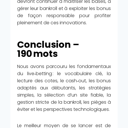
devront continuer à maîtriser les bases, à
gérer leur bankroll et à exploiter les bonus
de façon responsable pour profiter
pleinement de ces innovations.
Conclusion –
190 mots
Nous avons parcouru les fondamentaux
du live‑betting : le vocabulaire clé, la
lecture des cotes, le cash‑out, les bonus
adaptés aux débutants, les stratégies
simples, la sélection d’un site fiable, la
gestion stricte de la bankroll, les pièges à
éviter et les perspectives technologiques.
Le meilleur moyen de se lancer est de