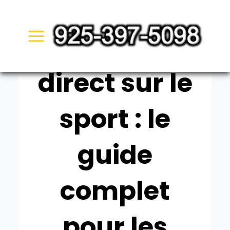
Skip
UNCATEGORIZED
to
Parier en
content
direct sur le
sport : le
guide
complet
pour les