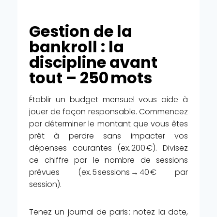
Gestion de la
bankroll : la
discipline avant
tout – 250 mots
Établir un budget mensuel vous aide à
jouer de façon responsable. Commencez
par déterminer le montant que vous êtes
prêt à perdre sans impacter vos
dépenses courantes (ex. 200 €). Divisez
ce chiffre par le nombre de sessions
prévues (ex. 5 sessions → 40 € par
session).
Tenez un journal de paris : notez la date,