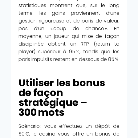
statistiques montrent que, sur le long
terme, les gains proviennent d’une
gestion rigoureuse et de paris de valeur,
pas d’un « coup de chance ». En
moyenne, un joueur qui mise de façon
disciplinée obtient un RTP (return to
player) supérieur à 95 %, tandis que les
paris impulsifs restent en dessous de 85 %.
Utiliser les bonus
de façon
stratégique –
300 mots
Scénario : vous effectuez un dépôt de
50 €, le casino vous offre un bonus de