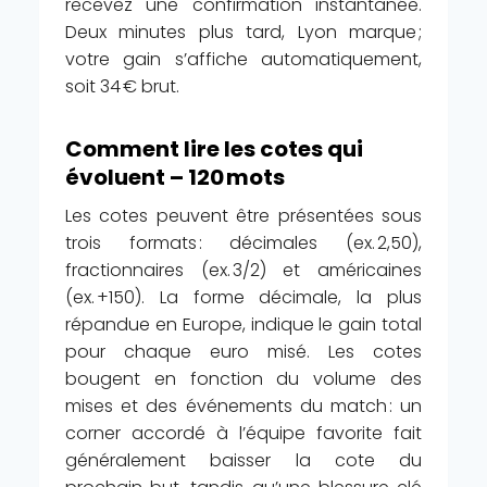
recevez une confirmation instantanée.
Deux minutes plus tard, Lyon marque ;
votre gain s’affiche automatiquement,
soit 34 € brut.
Comment lire les cotes qui
évoluent – 120 mots
Les cotes peuvent être présentées sous
trois formats : décimales (ex. 2,50),
fractionnaires (ex. 3/2) et américaines
(ex. +150). La forme décimale, la plus
répandue en Europe, indique le gain total
pour chaque euro misé. Les cotes
bougent en fonction du volume des
mises et des événements du match : un
corner accordé à l’équipe favorite fait
généralement baisser la cote du