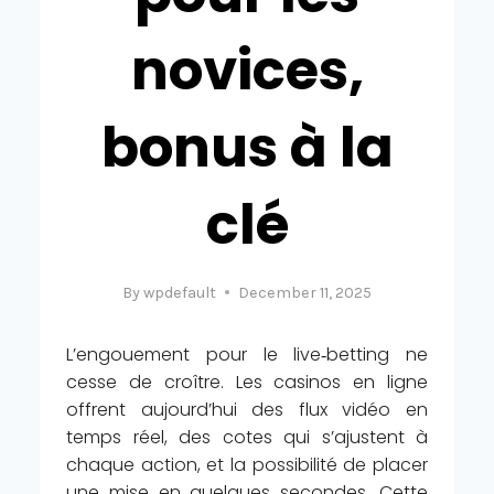
novices,
bonus à la
clé
By
wpdefault
December 11, 2025
L’engouement pour le live‑betting ne
cesse de croître. Les casinos en ligne
offrent aujourd’hui des flux vidéo en
temps réel, des cotes qui s’ajustent à
chaque action, et la possibilité de placer
une mise en quelques secondes. Cette