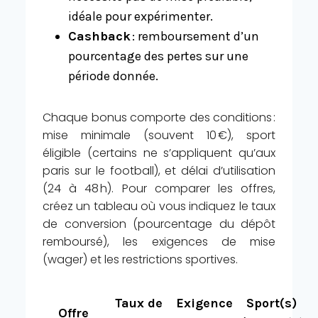
idéale pour expérimenter.
Cashback
: remboursement d’un
pourcentage des pertes sur une
période donnée.
Chaque bonus comporte des conditions :
mise minimale (souvent 10 €), sport
éligible (certains ne s’appliquent qu’aux
paris sur le football), et délai d’utilisation
(24 à 48 h). Pour comparer les offres,
créez un tableau où vous indiquez le taux
de conversion (pourcentage du dépôt
remboursé), les exigences de mise
(wager) et les restrictions sportives.
Taux de
Exigence
Sport(s)
Offre