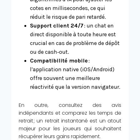
cotes en millisecondes, ce qui
réduit le risque de pari retardé.
Support client 24/7
: un chat en
direct disponible à toute heure est
crucial en cas de problème de dépôt
ou de cash‑out.
Compatibilité mobile
:
l’application native (iOS/Android)
offre souvent une meilleure
réactivité que la version navigateur.
En outre, consultez des avis
indépendants et comparez les temps de
retrait ; un retrait instantané est un atout
majeur pour les joueurs qui souhaitent
récupérer leurs gains rapidement.