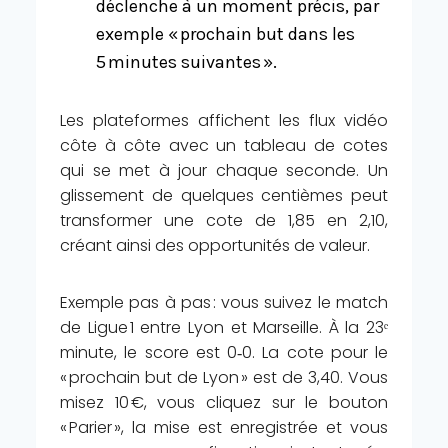
déclenche à un moment précis, par
exemple « prochain but dans les
5 minutes suivantes ».
Les plateformes affichent les flux vidéo
côte à côte avec un tableau de cotes
qui se met à jour chaque seconde. Un
glissement de quelques centièmes peut
transformer une cote de 1,85 en 2,10,
créant ainsi des opportunités de valeur.
Exemple pas à pas : vous suivez le match
de Ligue 1 entre Lyon et Marseille. À la 23ᵉ
minute, le score est 0‑0. La cote pour le
« prochain but de Lyon » est de 3,40. Vous
misez 10 €, vous cliquez sur le bouton
« Parier », la mise est enregistrée et vous