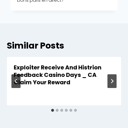
bons paris en direct !
Similar Posts
Exploiter Receive And Histrion
Feedback Casino Days _ CA
Claim Your Reward