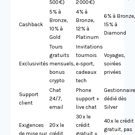
500 €)
2 000 €)
5 % à
4 % à
6 % à Bronze
Bronze,
Bronze,
Cashback
15 % à
10 % à
12 % à
Diamond
Gold
Platinum
Tours
Invitations
gratuits
tournois
Voyages,
Exclusivités
mensuels,
e‑sport,
soirées
bonus
cadeaux
privées
crypto
tech
Chat
Phone
Gestionnair
Support
24/7,
support +
dédié dès
client
email
live chat
Silver
30 x le
40 x le crédit
Exigences
20 x le
crédit
gratuit, pas
de mise sur
crédit
gratuit +