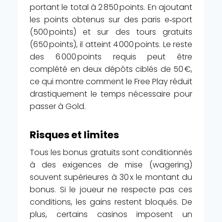
portant le total à 2 850 points. En ajoutant
les points obtenus sur des paris e‑sport
(500 points) et sur des tours gratuits
(650 points), il atteint 4 000 points. Le reste
des 6 000 points requis peut être
complété en deux dépôts ciblés de 50 €,
ce qui montre comment le Free Play réduit
drastiquement le temps nécessaire pour
passer à Gold.
Risques et limites
Tous les bonus gratuits sont conditionnés
à des exigences de mise (wagering)
souvent supérieures à 30 x le montant du
bonus. Si le joueur ne respecte pas ces
conditions, les gains restent bloqués. De
plus, certains casinos imposent un