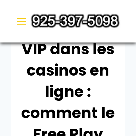
Skip
UNCATEGORIZED
to
Les niveaux
content
VIP dans les
casinos en
ligne :
comment le
Free Play