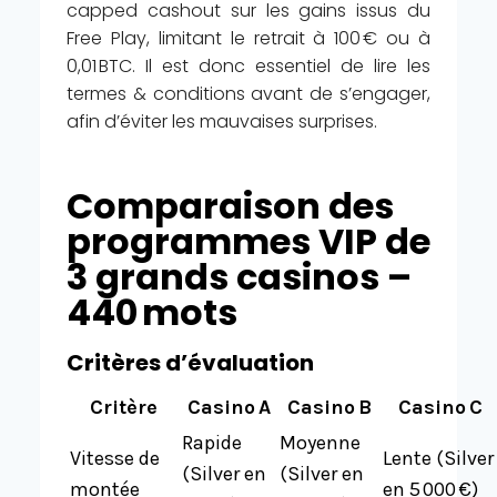
capped cashout sur les gains issus du
Free Play, limitant le retrait à 100 € ou à
0,01 BTC. Il est donc essentiel de lire les
termes & conditions avant de s’engager,
afin d’éviter les mauvaises surprises.
Comparaison des
programmes VIP de
3 grands casinos –
440 mots
Critères d’évaluation
Critère
Casino A
Casino B
Casino C
Rapide
Moyenne
Vitesse de
Lente (Silver
(Silver en
(Silver en
montée
en 5 000 €)