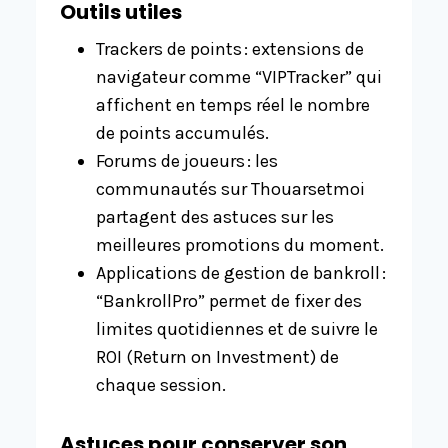
Outils utiles
Trackers de points : extensions de
navigateur comme “VIPTracker” qui
affichent en temps réel le nombre
de points accumulés.
Forums de joueurs : les
communautés sur Thouarsetmoi
partagent des astuces sur les
meilleures promotions du moment.
Applications de gestion de bankroll :
“BankrollPro” permet de fixer des
limites quotidiennes et de suivre le
ROI (Return on Investment) de
chaque session.
Astuces pour conserver son