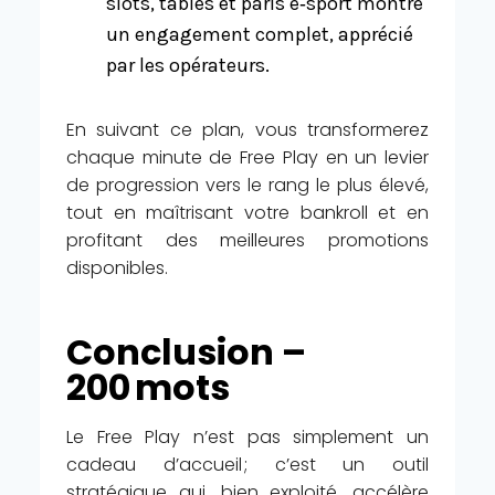
slots, tables et paris e‑sport montre
un engagement complet, apprécié
par les opérateurs.
En suivant ce plan, vous transformerez
chaque minute de Free Play en un levier
de progression vers le rang le plus élevé,
tout en maîtrisant votre bankroll et en
profitant des meilleures promotions
disponibles.
Conclusion –
200 mots
Le Free Play n’est pas simplement un
cadeau d’accueil ; c’est un outil
stratégique qui, bien exploité, accélère