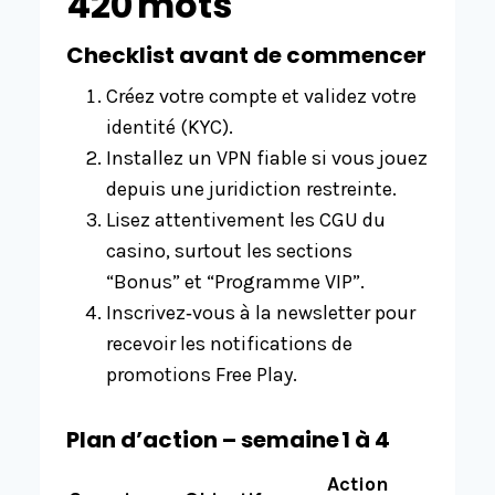
420 mots
Checklist avant de commencer
Créez votre compte et validez votre
identité (KYC).
Installez un VPN fiable si vous jouez
depuis une juridiction restreinte.
Lisez attentivement les CGU du
casino, surtout les sections
“Bonus” et “Programme VIP”.
Inscrivez‑vous à la newsletter pour
recevoir les notifications de
promotions Free Play.
Plan d’action – semaine 1 à 4
Action