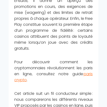
Ensuite, il donne un aperçu des
promotions en cours, des exigences de
mise (wagering) et des limites de retrait
propres à chaque opérateur. Enfin, le Free
Play constitue souvent la première étape
d’un programme de fidélité : certains
casinos attribuent des points de loyauté
même lorsqu’on joue avec des crédits
gratuits.
Pour découvrir comment les
cryptomonnaies révolutionnent les paris
en ligne, consultez notre guide
paris
crypto
.
Cet article suit un fil conducteur simple :
nous comparerons les différents niveaux
VIP proposés par les casinos en ligne, puis