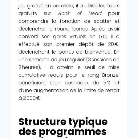
jeu gratuit. En parallèle, il a utilisé les tours
gratuits sur
Book of Dead
pour
comprendre la fonction de scatter et
déclencher le round bonus. Après avoir
converti ses gains virtuels en 5 €, il a
effectué son premier dépôt de 20 €,
déclenchant le bonus de bienvenue. En
une semaine de jeu régulier (3 sessions de
2 heures), il a atteint le seuil de mise
cumulative requis pour le rang Bronze,
bénéficiant d’un cashback de 5 % et
d’une augmentation de la limite de retrait
à 2 000 €.
Structure typique
des programmes