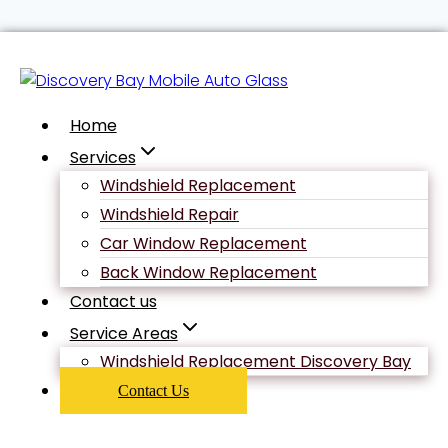
Skip
UNCATEGORIZED
to
content
Home
Les
Services
Windshield Replacement
programmes
Windshield Repair
Car Window Replacement
Back Window Replacement
de fidélité au
Contact us
Service Areas
cœur du pari
Windshield Replacement Discovery Bay
Contact Us
football :