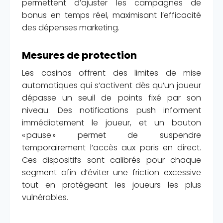
permettent d’ajuster les campagnes de
bonus en temps réel, maximisant l’efficacité
des dépenses marketing.
Mesures de protection
Les casinos offrent des limites de mise
automatiques qui s’activent dès qu’un joueur
dépasse un seuil de points fixé par son
niveau. Des notifications push informent
immédiatement le joueur, et un bouton
« pause » permet de suspendre
temporairement l’accès aux paris en direct.
Ces dispositifs sont calibrés pour chaque
segment afin d’éviter une friction excessive
tout en protégeant les joueurs les plus
vulnérables.