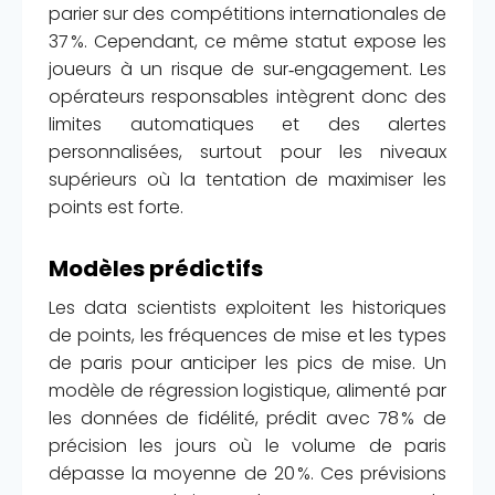
parier sur des compétitions internationales de
37 %. Cependant, ce même statut expose les
joueurs à un risque de sur‑engagement. Les
opérateurs responsables intègrent donc des
limites automatiques et des alertes
personnalisées, surtout pour les niveaux
supérieurs où la tentation de maximiser les
points est forte.
Modèles prédictifs
Les data scientists exploitent les historiques
de points, les fréquences de mise et les types
de paris pour anticiper les pics de mise. Un
modèle de régression logistique, alimenté par
les données de fidélité, prédit avec 78 % de
précision les jours où le volume de paris
dépasse la moyenne de 20 %. Ces prévisions