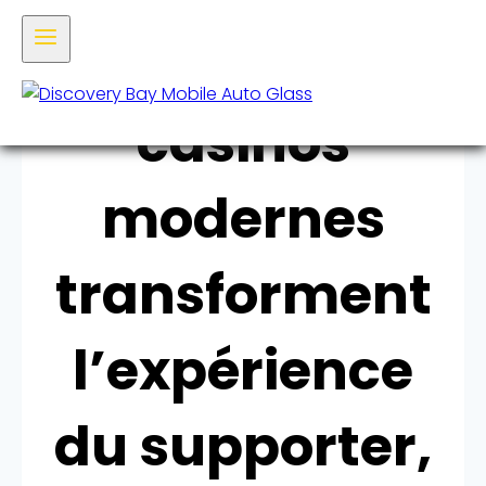
comment les
casinos
modernes
transforment
l’expérience
du supporter,