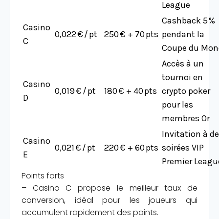
League
Cashback 5 %
Casino
0,022 € / pt
250 € + 70 pts
pendant la
C
Coupe du Mon
Accès à un
tournoi en
Casino
0,019 € / pt
180 € + 40 pts
crypto poker
D
pour les
membres Or
Invitation à d
Casino
0,021 € / pt
220 € + 60 pts
soirées VIP
E
Premier Leagu
Points forts
– Casino C propose le meilleur taux de
conversion, idéal pour les joueurs qui
accumulent rapidement des points.