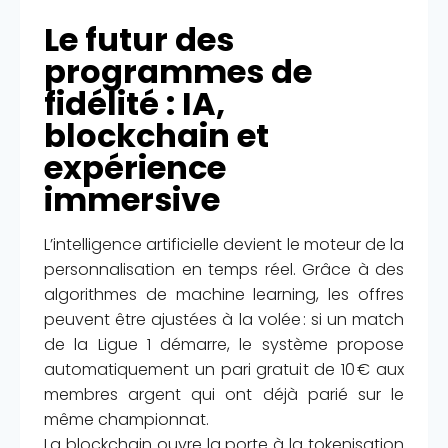
Le futur des
programmes de
fidélité : IA,
blockchain et
expérience
immersive
L’intelligence artificielle devient le moteur de la
personnalisation en temps réel. Grâce à des
algorithmes de machine learning, les offres
peuvent être ajustées à la volée : si un match
de la Ligue 1 démarre, le système propose
automatiquement un pari gratuit de 10 € aux
membres argent qui ont déjà parié sur le
même championnat.
La blockchain ouvre la porte à la tokenisation