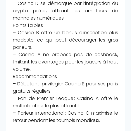
– Casino D se démarque par l’intégration du
crypto poker, attirant les amateurs de
monnaies numériques.
Points faibles
– Casino B offre un bonus d’inscription plus
modeste, ce qui peut décourager les gros
parieurs.
– Casino A ne propose pas de cashback,
limitant les avantages pour les joueurs à haut
volume.
Recommandations
– Débutant : privilégier Casino B pour ses paris
gratuits réguliers.
– Fan de Premier League : Casino A offre le
multiplicateur le plus attractif.
– Parieur international : Casino C maximise le
retour pendant les tournois mondiaux.