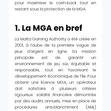
pour maximiser le cash‑back tout en
restant sous la protection de la MGA.
1. La MGA en bref
La Malta Gaming Authority a été créée en
2001, à l’aube de la première vague de
jeux d’argent en ligne. Sa mission
principale est de garantir un
environnement de jeu sûr, équitable et
responsable, tout en favorisant le
développement économique de l’île. Pour
obtenir une licence MGA, un opérateur
doit satisfaire à plusieurs critères
rigoureux : solidité financière démontrée
par des audits annuels, mise en place de
procédures anti‑blanchiment (AML)