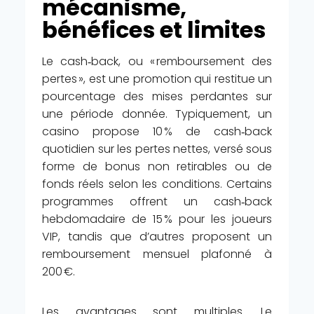
mécanisme,
bénéfices et limites
Le cash‑back, ou « remboursement des
pertes », est une promotion qui restitue un
pourcentage des mises perdantes sur
une période donnée. Typiquement, un
casino propose 10 % de cash‑back
quotidien sur les pertes nettes, versé sous
forme de bonus non retirables ou de
fonds réels selon les conditions. Certains
programmes offrent un cash‑back
hebdomadaire de 15 % pour les joueurs
VIP, tandis que d’autres proposent un
remboursement mensuel plafonné à
200 €.
Les avantages sont multiples. Le