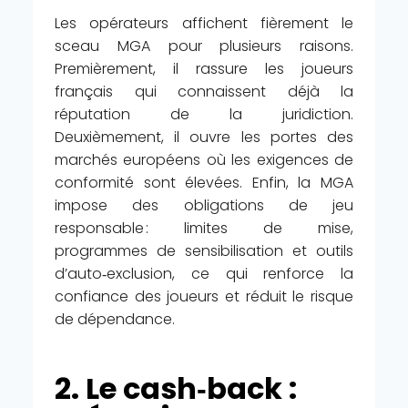
Les opérateurs affichent fièrement le
sceau MGA pour plusieurs raisons.
Premièrement, il rassure les joueurs
français qui connaissent déjà la
réputation de la juridiction.
Deuxièmement, il ouvre les portes des
marchés européens où les exigences de
conformité sont élevées. Enfin, la MGA
impose des obligations de jeu
responsable : limites de mise,
programmes de sensibilisation et outils
d’auto‑exclusion, ce qui renforce la
confiance des joueurs et réduit le risque
de dépendance.
2. Le cash‑back :