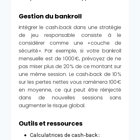
Gestion du bankroll
Intégrer le cash‑back dans une stratégie
de jeu responsable consiste à le
considérer comme une « couche de
sécurité ». Par exemple, si votre bankroll
mensuelle est de 1 000 €, prévoyez de ne
pas miser plus de 20 % de ce montant sur
une même session. Le cash‑back de 10 %
sur les pertes nettes vous ramènera 100 €
en moyenne, ce qui peut être réinjecté
dans de nouvelles sessions sans
augmenter le risque global.
Outils et ressources
Calculatrices de cash‑back :