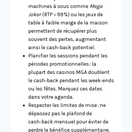
machines à sous comme
Mega
Joker
(RTP = 99 %) ou les jeux de
table à faible marge de la maison
permettent de récupérer plus
souvent des pertes, augmentant
ainsi le cash‑back potentiel.
Planifier les sessions pendant les
périodes promotionnelles : la
plupart des casinos MGA doublent
le cash‑back pendant les week‑ends
ou les fêtes. Marquez ces dates
dans votre agenda.
Respecter les limites de mise : ne
dépassez pas le plafond de
cash‑back mensuel pour éviter de
perdre le bénéfice supplémentaire.