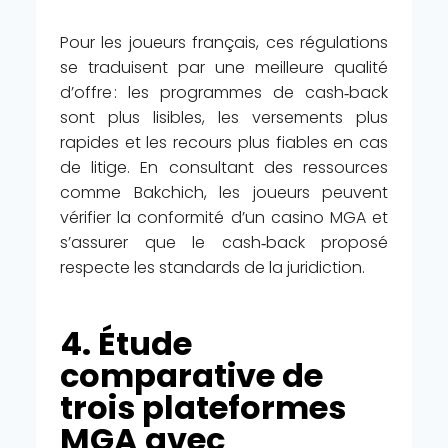
Pour les joueurs français, ces régulations
se traduisent par une meilleure qualité
d’offre : les programmes de cash‑back
sont plus lisibles, les versements plus
rapides et les recours plus fiables en cas
de litige. En consultant des ressources
comme Bakchich, les joueurs peuvent
vérifier la conformité d’un casino MGA et
s’assurer que le cash‑back proposé
respecte les standards de la juridiction.
4. Étude
comparative de
trois plateformes
MGA avec