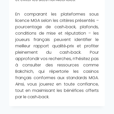
En comparant les plateformes sous
licence MGA selon les critères présentés –
pourcentage de cash‑back, plafonds,
conditions de mise et réputation – les
joueurs français peuvent identifier le
meilleur rapport qualité‑prix et profiter
pleinement du cash‑back. Pour
approfondir vos recherches, n’hésitez pas
à consulter des ressources comme
Bakchich, qui répertorie les casinos
français conformes aux standards MGA.
Ainsi, vous jouerez en toute confiance,
tout en maximisant les bénéfices offerts
par le cash‑back.