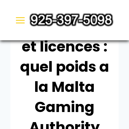
Skip
UNCATEGORIZED
to
Cash‑back
content
et licences :
quel poids a
la Malta
Gaming
Authority