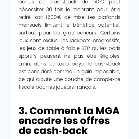
bonus de cash‑back de 50 € peut
nécessiter 30 fois le montant pour être
retiré, soit 1 500 € de mise. Les plafonds
mensuels limitent le bénéfice potentiel,
surtout pour les gros parieurs. Certains
jeux sont exclus : les jackpots progressifs,
les jeux de table à faible RTP ou les paris
sportifs peuvent ne pas être éligibles.
Enfin, dans certains pays, le cash‑back
est considéré comme un gain imposable,
ce qui ajoute une couche de complexité
fiscale pour les joueurs français.
3. Comment la MGA
encadre les offres
de cash‑back