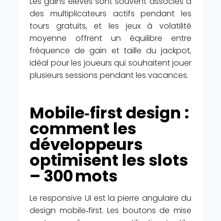
Les gains élevés sont souvent associés à
des multiplicateurs actifs pendant les
tours gratuits, et les jeux à volatilité
moyenne offrent un équilibre entre
fréquence de gain et taille du jackpot,
idéal pour les joueurs qui souhaitent jouer
plusieurs sessions pendant les vacances.
Mobile‑first design :
comment les
développeurs
optimisent les slots
– 300 mots
Le responsive UI est la pierre angulaire du
design mobile‑first. Les boutons de mise