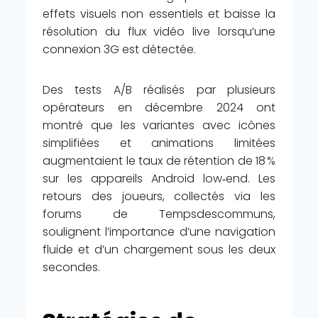
effets visuels non essentiels et baisse la
résolution du flux vidéo live lorsqu’une
connexion 3G est détectée.
Des tests A/B réalisés par plusieurs
opérateurs en décembre 2024 ont
montré que les variantes avec icônes
simplifiées et animations limitées
augmentaient le taux de rétention de 18 %
sur les appareils Android low‑end. Les
retours des joueurs, collectés via les
forums de Tempsdescommuns,
soulignent l’importance d’une navigation
fluide et d’un chargement sous les deux
secondes.