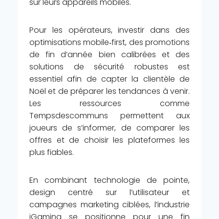
sur leurs appareils mobiles.
Pour les opérateurs, investir dans des
optimisations mobile‑first, des promotions
de fin d’année bien calibrées et des
solutions de sécurité robustes est
essentiel afin de capter la clientèle de
Noël et de préparer les tendances à venir.
Les ressources comme
Tempsdescommuns permettent aux
joueurs de s’informer, de comparer les
offres et de choisir les plateformes les
plus fiables.
En combinant technologie de pointe,
design centré sur l’utilisateur et
campagnes marketing ciblées, l’industrie
iGaming se positionne pour une fin