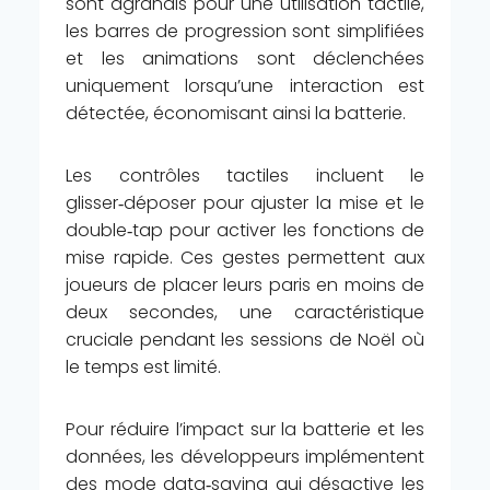
sont agrandis pour une utilisation tactile,
les barres de progression sont simplifiées
et les animations sont déclenchées
uniquement lorsqu’une interaction est
détectée, économisant ainsi la batterie.
Les contrôles tactiles incluent le
glisser‑déposer pour ajuster la mise et le
double‑tap pour activer les fonctions de
mise rapide. Ces gestes permettent aux
joueurs de placer leurs paris en moins de
deux secondes, une caractéristique
cruciale pendant les sessions de Noël où
le temps est limité.
Pour réduire l’impact sur la batterie et les
données, les développeurs implémentent
des mode data‑saving qui désactive les