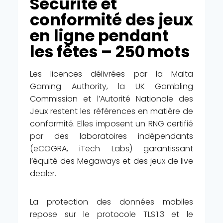
Sécurité et
conformité des jeux
en ligne pendant
les fêtes – 250 mots
Les licences délivrées par la Malta
Gaming Authority, la UK Gambling
Commission et l’Autorité Nationale des
Jeux restent les références en matière de
conformité. Elles imposent un RNG certifié
par des laboratoires indépendants
(eCOGRA, iTech Labs) garantissant
l’équité des Megaways et des jeux de live
dealer.
La protection des données mobiles
repose sur le protocole TLS 1.3 et le