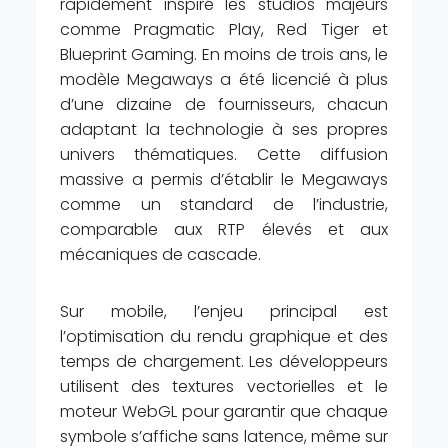
rapidement inspiré les studios majeurs
comme Pragmatic Play, Red Tiger et
Blueprint Gaming. En moins de trois ans, le
modèle Megaways a été licencié à plus
d’une dizaine de fournisseurs, chacun
adaptant la technologie à ses propres
univers thématiques. Cette diffusion
massive a permis d’établir le Megaways
comme un standard de l’industrie,
comparable aux RTP élevés et aux
mécaniques de cascade.
Sur mobile, l’enjeu principal est
l’optimisation du rendu graphique et des
temps de chargement. Les développeurs
utilisent des textures vectorielles et le
moteur WebGL pour garantir que chaque
symbole s’affiche sans latence, même sur