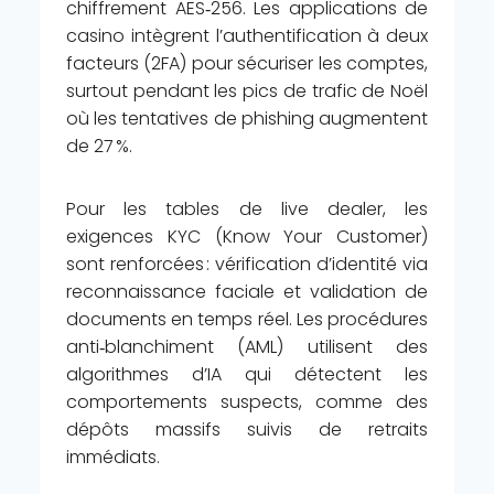
chiffrement AES‑256. Les applications de
casino intègrent l’authentification à deux
facteurs (2FA) pour sécuriser les comptes,
surtout pendant les pics de trafic de Noël
où les tentatives de phishing augmentent
de 27 %.
Pour les tables de live dealer, les
exigences KYC (Know Your Customer)
sont renforcées : vérification d’identité via
reconnaissance faciale et validation de
documents en temps réel. Les procédures
anti‑blanchiment (AML) utilisent des
algorithmes d’IA qui détectent les
comportements suspects, comme des
dépôts massifs suivis de retraits
immédiats.