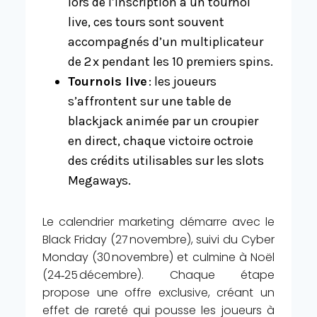
lors de l’inscription à un tournoi
live, ces tours sont souvent
accompagnés d’un multiplicateur
de 2 x pendant les 10 premiers spins.
Tournois live
: les joueurs
s’affrontent sur une table de
blackjack animée par un croupier
en direct, chaque victoire octroie
des crédits utilisables sur les slots
Megaways.
Le calendrier marketing démarre avec le
Black Friday (27 novembre), suivi du Cyber
Monday (30 novembre) et culmine à Noël
(24‑25 décembre). Chaque étape
propose une offre exclusive, créant un
effet de rareté qui pousse les joueurs à