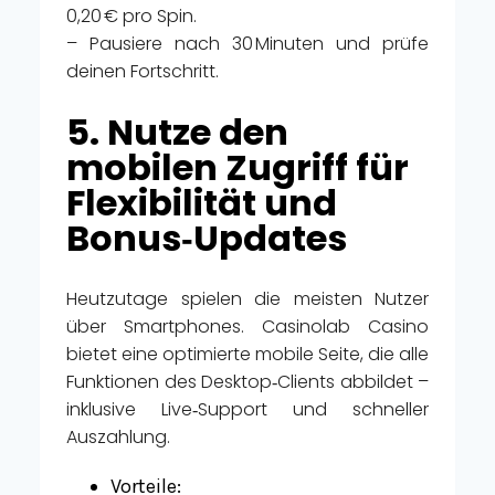
0,20 € pro Spin.
– Pausiere nach 30 Minuten und prüfe
deinen Fortschritt.
5. Nutze den
mobilen Zugriff für
Flexibilität und
Bonus‑Updates
Heutzutage spielen die meisten Nutzer
über Smartphones. Casinolab Casino
bietet eine optimierte mobile Seite, die alle
Funktionen des Desktop‑Clients abbildet –
inklusive Live‑Support und schneller
Auszahlung.
Vorteile: