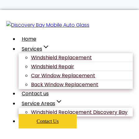
Skip
Uncategorized
to
content
Home
5 bewährte
Services
Windshield Replacement
Wege,
Windshield Repair
Car Window Replacement
Back Window Replacement
kostenlose
Contact us
Service Areas
Spins
Windshield Replacement Discovery Bay
Contact Us
optimal zu