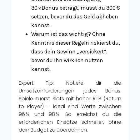
30 × Bonus beträgt, musst du 300 €
setzen, bevor du das Geld abheben
kannst.
Warum ist das wichtig? Ohne
Kenntnis dieser Regeln riskierst du,
dass dein Gewinn „versickert“,
bevor du ihn wirklich nutzen
kannst.
Expert Tip: Notiere dir die
Umsatzanforderungen jedes Bonus.
Spiele zuerst Slots mit hoher RTP (Return
to Player) – ideal sind Werte zwischen
96 % und 98 %. So erreichst du die
erforderlichen Einsätze schneller, ohne
dein Budget zu überdehnen.