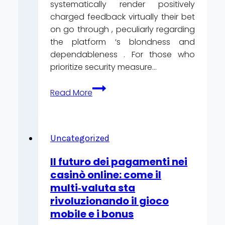
systematically render positively
charged feedback virtually their bet
on go through , peculiarly regarding
the platform ‘s blondness and
dependableness . For those who
prioritize security measure…
Equal
Read More
There
Whatever
Geographic
Limitation
Uncategorized
For
Il futuro dei pagamenti nei
Secret
casinò online: come il
Plan
multi‑valuta sta
—
rivoluzionando il gioco
Canada
mobile e i bonus
Bet