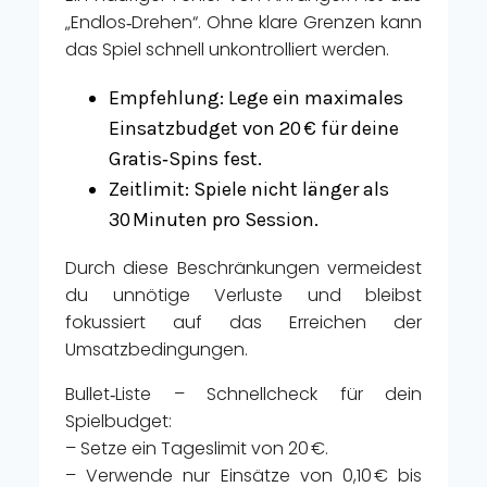
„Endlos‑Drehen“. Ohne klare Grenzen kann
das Spiel schnell unkontrolliert werden.
Empfehlung: Lege ein maximales
Einsatzbudget von 20 € für deine
Gratis‑Spins fest.
Zeitlimit: Spiele nicht länger als
30 Minuten pro Session.
Durch diese Beschränkungen vermeidest
du unnötige Verluste und bleibst
fokussiert auf das Erreichen der
Umsatzbedingungen.
Bullet‑Liste – Schnellcheck für dein
Spielbudget:
– Setze ein Tageslimit von 20 €.
– Verwende nur Einsätze von 0,10 € bis