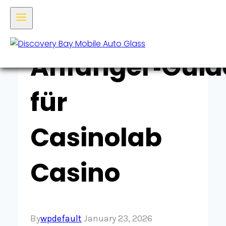
nutzen – ein
Anfänger‑Guid
für
Casinolab
Casino
By
wpdefault
January 23, 2026