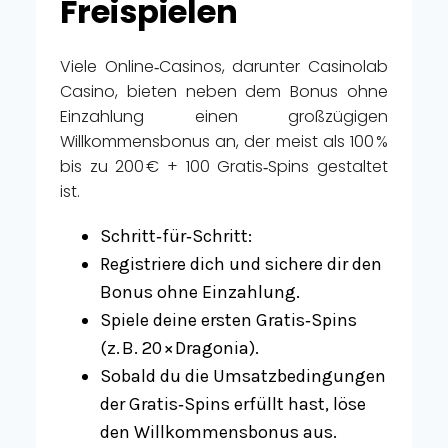
Freispielen
Viele Online‑Casinos, darunter Casinolab
Casino, bieten neben dem Bonus ohne
Einzahlung einen großzügigen
Willkommensbonus an, der meist als 100 %
bis zu 200 € + 100 Gratis‑Spins gestaltet
ist.
Schritt‑für‑Schritt:
Registriere dich und sichere dir den
Bonus ohne Einzahlung.
Spiele deine ersten Gratis‑Spins
(z. B. 20 × Dragonia).
Sobald du die Umsatzbedingungen
der Gratis‑Spins erfüllt hast, löse
den Willkommensbonus aus.