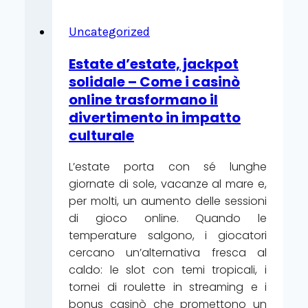
Uforpligtet
Langs
Uncategorized
Vandrende
Estate d’estate, jackpot
Twist
solidale – Come i casinò
–
online trasformano il
dansk
divertimento in impatto
marked
culturale
Start
Playing
L’estate porta con sé lunghe
Casino
giornate di sole, vacanze al mare e,
mr.play
per molti, un aumento delle sessioni
di gioco online. Quando le
temperature salgono, i giocatori
cercano un’alternativa fresca al
caldo: le slot con temi tropicali, i
tornei di roulette in streaming e i
bonus casinò che promettono un