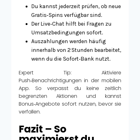
Du kannst jederzeit prüfen, ob neue
Gratis‑Spins verfügbar sind.
Der Live‑Chat hilft bei Fragen zu
Umsatzbedingungen sofort.
Auszahlungen werden häufig
innerhalb von 2 Stunden bearbeitet,
wenn du die Sofort‑Bank nutzt.
Expert Tip: Aktiviere
Push‑Benachrichtigungen in der mobilen
App. So verpasst du keine zeitlich
begrenzten Aktionen und kannst
Bonus‑Angebote sofort nutzen, bevor sie
verfallen.
Fazit – So
maximierst du