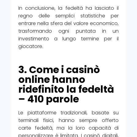
In conclusione, la fedeltà ha lasciato il
regno delle semplici statistiche per
entrare nella sfera del valore economico,
trasformando ogni puntata in un
investimento a lungo termine per il
giocatore.
3. Come i casinò
online hanno
ridefinito la fedeltà
– 410 parole
Le piattaforme tradizionali, basate su
terminali fisici, hanno sempre offerto
carte fedeltà, ma la loro capacità di
personalizzare è limitata. I casinò digitali,