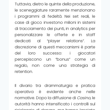
Tuttavia, dietro le quinte della produzione,
le sceneggiature raramente menzionano
i programmi di fedeltà. Nei set reali, le
case di gioco investono milioni in sistemi
di tracciamento dei punti, in analytics per
personalizzare le offerte e in staff
dedicati al “player relations”. La
discrezione di questi meccanismi è parte
del loro successo: i giocatori
percepiscono un “bonus” come un
regalo, non come una strategia di
retention.
Il divario tra drammaturgia e pratica
operativa è evidente anche nelle
normative. Dopo la diffusione di
Casino
, le
autorità hanno intensificato i controlli sul