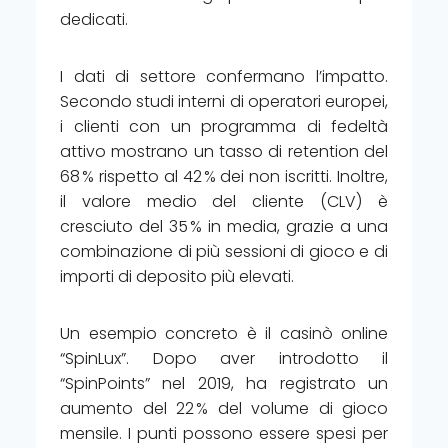
dedicati.
I dati di settore confermano l’impatto.
Secondo studi interni di operatori europei,
i clienti con un programma di fedeltà
attivo mostrano un tasso di retention del
68 % rispetto al 42 % dei non iscritti. Inoltre,
il valore medio del cliente (CLV) è
cresciuto del 35 % in media, grazie a una
combinazione di più sessioni di gioco e di
importi di deposito più elevati.
Un esempio concreto è il casinò online
“SpinLux”. Dopo aver introdotto il
“SpinPoints” nel 2019, ha registrato un
aumento del 22 % del volume di gioco
mensile. I punti possono essere spesi per