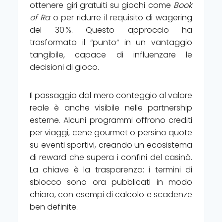
ottenere giri gratuiti su giochi come
Book
of Ra
o per ridurre il requisito di wagering
del 30 %. Questo approccio ha
trasformato il “punto” in un vantaggio
tangibile, capace di influenzare le
decisioni di gioco.
Il passaggio dal mero conteggio al valore
reale è anche visibile nelle partnership
esterne. Alcuni programmi offrono crediti
per viaggi, cene gourmet o persino quote
su eventi sportivi, creando un ecosistema
di reward che supera i confini del casinò.
La chiave è la trasparenza: i termini di
sblocco sono ora pubblicati in modo
chiaro, con esempi di calcolo e scadenze
ben definite.