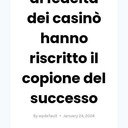
dei casinò
hanno
riscritto il
copione del
successo
By
wpdefault
January 24, 2026