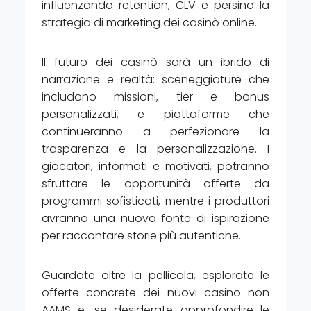
influenzando retention, CLV e persino la
strategia di marketing dei casinò online.
Il futuro dei casinò sarà un ibrido di
narrazione e realtà: sceneggiature che
includono missioni, tier e bonus
personalizzati, e piattaforme che
continueranno a perfezionare la
trasparenza e la personalizzazione. I
giocatori, informati e motivati, potranno
sfruttare le opportunità offerte da
programmi sofisticati, mentre i produttori
avranno una nuova fonte di ispirazione
per raccontare storie più autentiche.
Guardate oltre la pellicola, esplorate le
offerte concrete dei nuovi casino non
AAMS e, se desiderate approfondire le