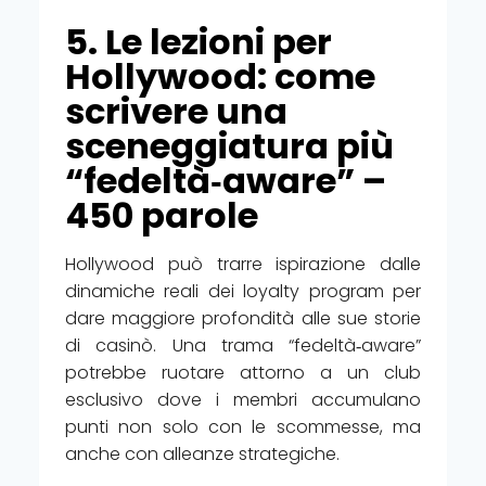
5. Le lezioni per
Hollywood: come
scrivere una
sceneggiatura più
“fedeltà‑aware” –
450 parole
Hollywood può trarre ispirazione dalle
dinamiche reali dei loyalty program per
dare maggiore profondità alle sue storie
di casinò. Una trama “fedeltà‑aware”
potrebbe ruotare attorno a un club
esclusivo dove i membri accumulano
punti non solo con le scommesse, ma
anche con alleanze strategiche.