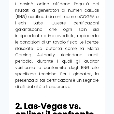
I casinò online affidano l’equità dei
risultati a generatori di numeri casuali
(RNG) certificati da enti come eCOGRA o
iTech Labs. Queste certificazioni
garantiscono che ogni spin sia
indipendente e imprevedibile, replicando
le condizioni di un tavolo fisico. Le licenze
rilasciate da autorità come la Malta
Gaming Authority richiedono audit
periodici, durante i quali gli auditor
verificano la conformità degli RNG alle
specifiche tecniche. Per i giocatori, la
presenza di tali certificazioni è un segnale
di affidabilità e trasparenza.
2. Las‑Vegas vs.