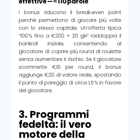
effettive — ≈ 110 parole
I bonus riducono il break‑even point
perché permettono di giocare più volte
con lo stesso capitale. Un’offerta tipica
“100 % fino a €200 + 20 giri” raddoppia il
bankroll iniziale, consentendo al
giocatore di coprire più round di roulette
senza aumentare il rischio. Se il giocatore
scommette €10 per round, il bonus
aggiunge €20 di valore reale, spostando
il punto di pareggio di circa 1,5 % in favore
del giocatore.
3. Programmi
fedeltà: il vero
motore della