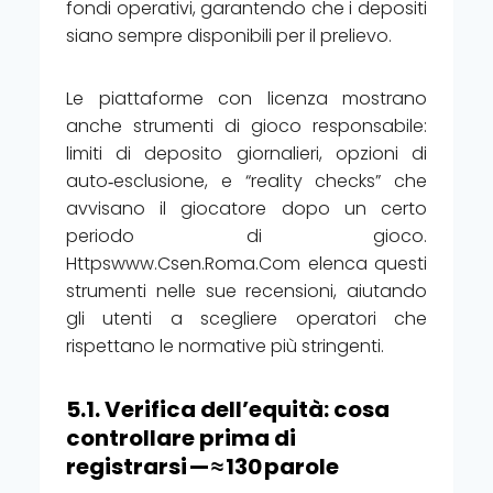
fondi operativi, garantendo che i depositi
siano sempre disponibili per il prelievo.
Le piattaforme con licenza mostrano
anche strumenti di gioco responsabile:
limiti di deposito giornalieri, opzioni di
auto‑esclusione, e “reality checks” che
avvisano il giocatore dopo un certo
periodo di gioco.
Httpswww.Csen.Roma.Com elenca questi
strumenti nelle sue recensioni, aiutando
gli utenti a scegliere operatori che
rispettano le normative più stringenti.
5.1. Verifica dell’equità: cosa
controllare prima di
registrarsi — ≈ 130 parole