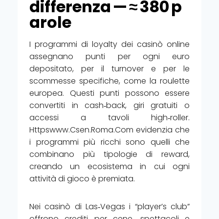
differenza — ≈ 380 p
arole
I programmi di loyalty dei casinò online
assegnano punti per ogni euro
depositato, per il turnover e per le
scommesse specifiche, come la roulette
europea. Questi punti possono essere
convertiti in cash‑back, giri gratuiti o
accessi a tavoli high‑roller.
Httpswww.Csen.Roma.Com evidenzia che
i programmi più ricchi sono quelli che
combinano più tipologie di reward,
creando un ecosistema in cui ogni
attività di gioco è premiata.
Nei casinò di Las‑Vegas i “player’s club”
offrono crediti per cene, spettacoli e