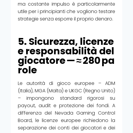
ma costante impulso è particolarmente
utile per i principianti che vogliono testare
strategie senza esporre il proprio denaro.
5. Sicurezza, licenze
e responsabilità del
giocatore — ≈ 280 pa
role
Le autorità di gioco europee – ADM
(Italia), MGA (Malta) e UKGC (Regno Unito)
– impongono standard rigorosi su
payout, audit e protezione dei fondi. A
differenza del Nevada Gaming Control
Board, le licenze europee richiedono la
separazione dei conti dei giocatori e dei