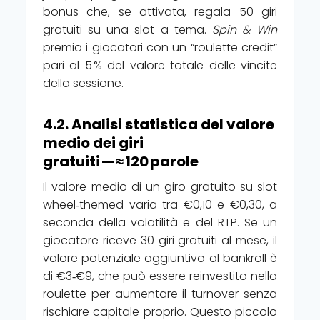
bonus che, se attivata, regala 50 giri
gratuiti su una slot a tema.
Spin & Win
premia i giocatori con un “roulette credit”
pari al 5 % del valore totale delle vincite
della sessione.
4.2. Analisi statistica del valore
medio dei giri
gratuiti — ≈ 120 parole
Il valore medio di un giro gratuito su slot
wheel‑themed varia tra €0,10 e €0,30, a
seconda della volatilità e del RTP. Se un
giocatore riceve 30 giri gratuiti al mese, il
valore potenziale aggiuntivo al bankroll è
di €3‑€9, che può essere reinvestito nella
roulette per aumentare il turnover senza
rischiare capitale proprio. Questo piccolo