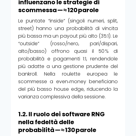
influenzano le strategie di
scommessa — ≈ 120 parole
Le puntate “inside” (singoli numeri, split,
street) hanno una probabilità di vincita
più bassa ma un payout più alto (35:1). Le
“outside” (rosso/nero, pari/dispari,
alto/basso) offrono quasi il 50 % di
probabilità e pagamenti 1:1, rendendole
più adatte a una gestione prudente del
bankroll. Nella roulette europea le
scommesse a even‑money beneficiano
del più basso house edge, riducendo la
varianza complessiva della sessione.
1.2. Il ruolo dei software RNG
nella fedeltà delle
probabilità — ≈ 130 parole