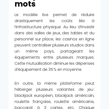
mots
Le modèle live permet de réduire
drastiquement les coûts liés à
l’infrastructure physique. Au lieu d’investir
dans des salles de jeux, des tables et du
personnel sur place, les casinos en ligne
peuvent centraliser plusieurs studios dans
un même pays, partageant les
équipements entre plusieurs marques.
Cette mutualisation diminue les dépenses
d’équipement de 35 % en moyenne.
En outre, la même plateforme peut
héberger plusieurs variantes de jeu :
blackjack européen, blackjack américain,
roulette française, roulette américaine,
baccarat à 3 cartes, etc. Chaque