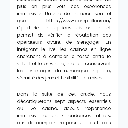
plus en plus vers ces expériences
immersives. Un site de comparaison tel
que https://www.compaillons.eu/
répertorie les options disponibles et
permet de vérifier la réputation des
opérateurs avant de s’engager. En
intégrant le live, les casinos en ligne
cherchent à combler le fossé entre le
virtuel et le physique, tout en conservant
les avantages du numérique : rapidité,
sécurité des jeux et flexibilité des mises.
Dans la suite de cet article, nous
décortiquerons sept aspects essentiels
du live casino, depuis l’expérience
immersive jusqu’aux tendances futures,
afin de comprendre pourquoi les tables