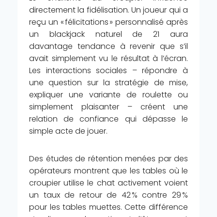
directement la fidélisation. Un joueur qui a
reçu un « félicitations » personnalisé après
un blackjack naturel de 21 aura
davantage tendance à revenir que s’il
avait simplement vu le résultat à l’écran.
Les interactions sociales – répondre à
une question sur la stratégie de mise,
expliquer une variante de roulette ou
simplement plaisanter – créent une
relation de confiance qui dépasse le
simple acte de jouer.
Des études de rétention menées par des
opérateurs montrent que les tables où le
croupier utilise le chat activement voient
un taux de retour de 42 % contre 29 %
pour les tables muettes. Cette différence