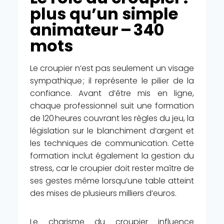
plus qu’un simple
animateur – 340
mots
Le croupier n’est pas seulement un visage
sympathique ; il représente le pilier de la
confiance. Avant d’être mis en ligne,
chaque professionnel suit une formation
de 120 heures couvrant les règles du jeu, la
législation sur le blanchiment d’argent et
les techniques de communication. Cette
formation inclut également la gestion du
stress, car le croupier doit rester maître de
ses gestes même lorsqu’une table atteint
des mises de plusieurs milliers d’euros.
Le charisme du croupier influence