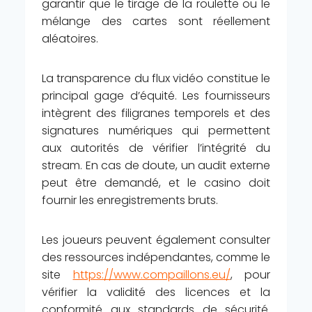
garantir que le tirage de la roulette ou le
mélange des cartes sont réellement
aléatoires.
La transparence du flux vidéo constitue le
principal gage d’équité. Les fournisseurs
intègrent des filigranes temporels et des
signatures numériques qui permettent
aux autorités de vérifier l’intégrité du
stream. En cas de doute, un audit externe
peut être demandé, et le casino doit
fournir les enregistrements bruts.
Les joueurs peuvent également consulter
des ressources indépendantes, comme le
site
https://www.compaillons.eu/
, pour
vérifier la validité des licences et la
conformité aux standards de sécurité.