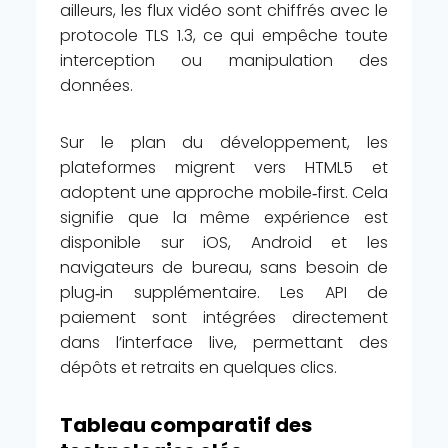
ailleurs, les flux vidéo sont chiffrés avec le
protocole TLS 1.3, ce qui empêche toute
interception ou manipulation des
données.
Sur le plan du développement, les
plateformes migrent vers HTML5 et
adoptent une approche mobile‑first. Cela
signifie que la même expérience est
disponible sur iOS, Android et les
navigateurs de bureau, sans besoin de
plug‑in supplémentaire. Les API de
paiement sont intégrées directement
dans l’interface live, permettant des
dépôts et retraits en quelques clics.
Tableau comparatif des