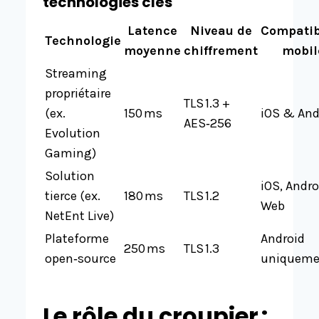
technologies clés
Latence
Niveau de
Compatib
Technologie
moyenne
chiffrement
mobil
Streaming
propriétaire
TLS 1.3 +
(ex.
150 ms
iOS & And
AES‑256
Evolution
Gaming)
Solution
iOS, Andro
tierce (ex.
180 ms
TLS 1.2
Web
NetEnt Live)
Plateforme
Android
250 ms
TLS 1.3
open‑source
uniqueme
Le rôle du croupier :