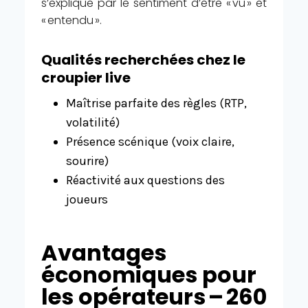
s’explique par le sentiment d’être « vu » et
« entendu ».
Qualités recherchées chez le
croupier live
Maîtrise parfaite des règles (RTP,
volatilité)
Présence scénique (voix claire,
sourire)
Réactivité aux questions des
joueurs
Avantages
économiques pour
les opérateurs – 260