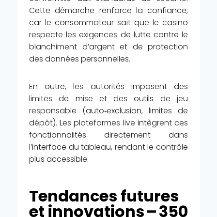
Cette démarche renforce la confiance,
car le consommateur sait que le casino
respecte les exigences de lutte contre le
blanchiment d’argent et de protection
des données personnelles.
En outre, les autorités imposent des
limites de mise et des outils de jeu
responsable (auto‑exclusion, limites de
dépôt). Les plateformes live intègrent ces
fonctionnalités directement dans
l’interface du tableau, rendant le contrôle
plus accessible.
Tendances futures
et innovations – 350