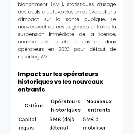
blanchiment (AML), statistiques d’usage
des outils d’auto‑exclusion et évaluations
d’impact sur la santé publique. Le
non‑respect de ces exigences entraîne la
suspension immédiate de la licence,
comme cela a été le cas de deux
opérateurs en 2023 pour défaut de
reporting AML.
Impact sur les opérateurs
historiques vs les nouveaux
entrants
Opérateurs
Nouveaux
Critère
historiques
entrants
Capital
5 M€ (déjà
5 M€ à
requis
détenu)
mobiliser