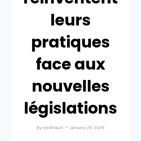
leurs
pratiques
face aux
nouvelles
législations
By
wpdefault
January 29, 2026