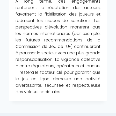
À long terme, ces engagements
renforcent la réputation des acteurs,
favorisent la fidélisation des joueurs et
réduisent les risques de sanctions. Les
perspectives d’évolution montrent que
les normes internationales (par exemple,
les futures recommandations de la
Commission de Jeu de l’UE) continueront
à pousser le secteur vers une plus grande
responsabilisation. La vigilance collective
– entre régulateurs, opérateurs et joueurs
– restera le facteur clé pour garantir que
le jeu en ligne demeure une activité
divertissante, sécurisée et respectueuse
des valeurs sociétales.