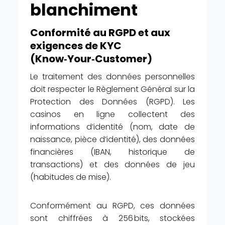
blanchiment
Conformité au RGPD et aux
exigences de KYC
(Know‑Your‑Customer)
Le traitement des données personnelles
doit respecter le Règlement Général sur la
Protection des Données (RGPD). Les
casinos en ligne collectent des
informations d’identité (nom, date de
naissance, pièce d’identité), des données
financières (IBAN, historique de
transactions) et des données de jeu
(habitudes de mise).
Conformément au RGPD, ces données
sont chiffrées à 256 bits, stockées