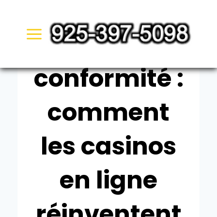
Skip
UNCATEGORIZED
to
Éthique et
content
conformité :
comment
les casinos
en ligne
réinventent