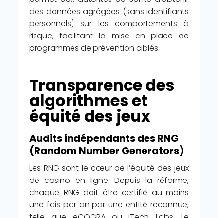
des données agrégées (sans identifiants
personnels) sur les comportements à
risque, facilitant la mise en place de
programmes de prévention ciblés.
Transparence des
algorithmes et
équité des jeux
Audits indépendants des RNG
(Random Number Generators)
Les RNG sont le cœur de l’équité des jeux
de casino en ligne. Depuis la réforme,
chaque RNG doit être certifié au moins
une fois par an par une entité reconnue,
telle que eCOGRA ou iTech Labs. Le