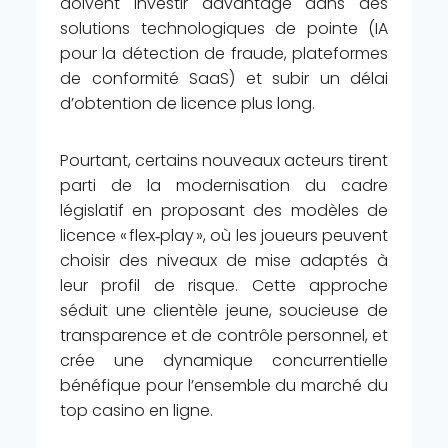
doivent investir davantage dans des
solutions technologiques de pointe (IA
pour la détection de fraude, plateformes
de conformité SaaS) et subir un délai
d’obtention de licence plus long.
Pourtant, certains nouveaux acteurs tirent
parti de la modernisation du cadre
législatif en proposant des modèles de
licence « flex‑play », où les joueurs peuvent
choisir des niveaux de mise adaptés à
leur profil de risque. Cette approche
séduit une clientèle jeune, soucieuse de
transparence et de contrôle personnel, et
crée une dynamique concurrentielle
bénéfique pour l’ensemble du marché du
top casino en ligne.