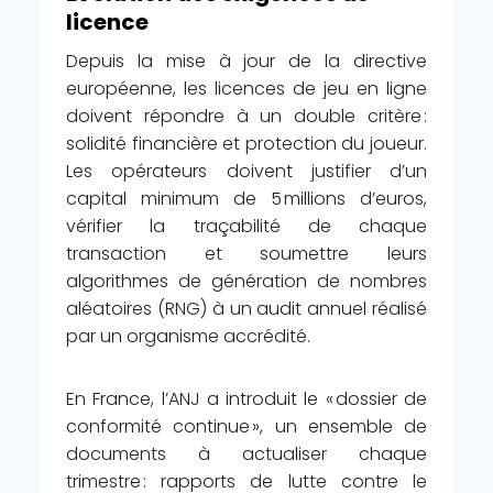
licence
Depuis la mise à jour de la directive
européenne, les licences de jeu en ligne
doivent répondre à un double critère :
solidité financière et protection du joueur.
Les opérateurs doivent justifier d’un
capital minimum de 5 millions d’euros,
vérifier la traçabilité de chaque
transaction et soumettre leurs
algorithmes de génération de nombres
aléatoires (RNG) à un audit annuel réalisé
par un organisme accrédité.
En France, l’ANJ a introduit le « dossier de
conformité continue », un ensemble de
documents à actualiser chaque
trimestre : rapports de lutte contre le