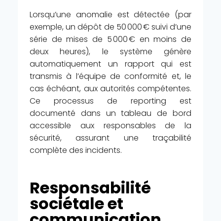
Lorsqu’une anomalie est détectée (par
exemple, un dépôt de 50 000 € suivi d’une
série de mises de 5 000 € en moins de
deux heures), le système génère
automatiquement un rapport qui est
transmis à l’équipe de conformité et, le
cas échéant, aux autorités compétentes.
Ce processus de reporting est
documenté dans un tableau de bord
accessible aux responsables de la
sécurité, assurant une traçabilité
complète des incidents.
Responsabilité
sociétale et
communication