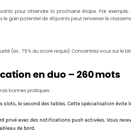
 points pour atteindre la prochaine étape. Par exemple,
ais le gain potentiel de 40 points peut renverser le classem
ité (ex. : 75 % du score requis). Concentrez‑vous sur le bl
cation en duo – 260 mots
trois bonnes pratiques :
des slots, le second des tables. Cette spécialisation évit
rd privé avec des notifications push activées. Vous recev
ableau de bord.