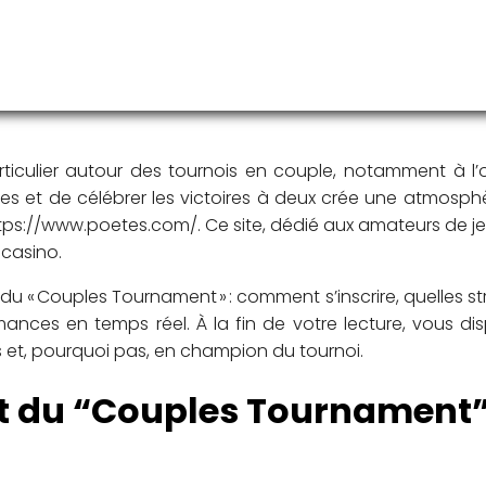
q ans, comme l’une des plateformes les plus dynamique
machines à sous vidéo aux tables de live dealer, le tout
s joueurs qui recherchent un casino fiable, capable de p
culier autour des tournois en couple, notamment à l’oc
es et de célébrer les victoires à deux crée une atmosphè
ttps://www.poetes.com/. Ce site, dédié aux amateurs de j
 casino.
 « Couples Tournament » : comment s’inscrire, quelles st
nces en temps réel. À la fin de votre lecture, vous di
 et, pourquoi pas, en champion du tournoi.
pt du “Couples Tournament”