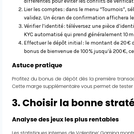
différentes pour éviter les conflits de vérificat
Lier les comptes : dans le menu “Tournois”, sél
validez. Un écran de confirmation affichera 
Vérifier l’identité : téléversez une pièce d’id
KYC automatisé qui prend généralement 10 m
Effectuer le dépôt initial : le montant de 20 € d
bonus de bienvenue de 100 % jusqu’à 200 €, ce 
Astuce pratique
Profitez du bonus de dépôt dès la première transact
Cette marge supplémentaire vous permet de tester pl
3. Choisir la bonne strat
Analyse des jeux les plus rentables
Les statistiques internes de Valentine’ Gaming mont