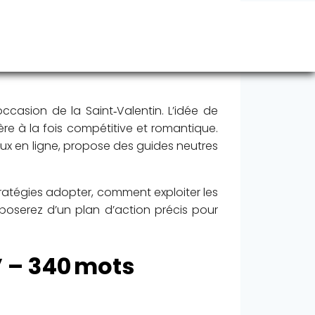
s du marché du jeu d’argent réel. Son
 soutenu par une licence de jeu reconnue
roposer des promotions régulières et un
casion de la Saint‑Valentin. L’idée de
re à la fois compétitive et romantique.
eux en ligne, propose des guides neutres
ratégies adopter, comment exploiter les
sposerez d’un plan d’action précis pour
 – 340 mots