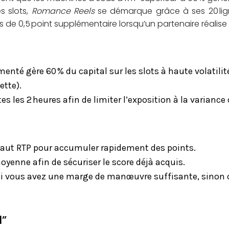
s slots,
Romance Reels
se démarque grâce à ses 20 lign
nus de 0,5 point supplémentaire lorsqu’un partenaire réalise
imenté gère 60 % du capital sur les slots à haute volatili
ette).
s les 2 heures afin de limiter l’exposition à la variance d
à haut RTP pour accumuler rapidement des points.
moyenne afin de sécuriser le score déjà acquis.
if si vous avez une marge de manœuvre suffisante, sinon
d”