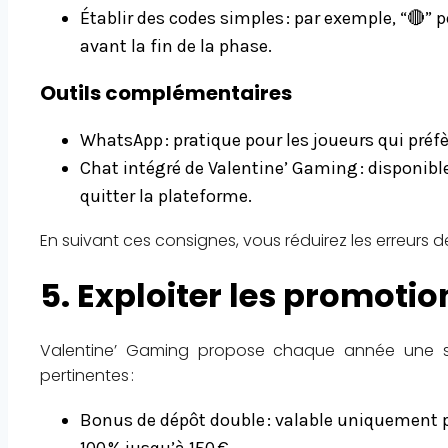
Établir des codes simples : par exemple, “🔴” 
avant la fin de la phase.
Outils complémentaires
WhatsApp : pratique pour les joueurs qui préf
Chat intégré de Valentine’ Gaming : disponibl
quitter la plateforme.
En suivant ces consignes, vous réduirez les erreurs 
5. Exploiter les promoti
Valentine’ Gaming propose chaque année une sér
pertinentes :
Bonus de dépôt double : valable uniquement p