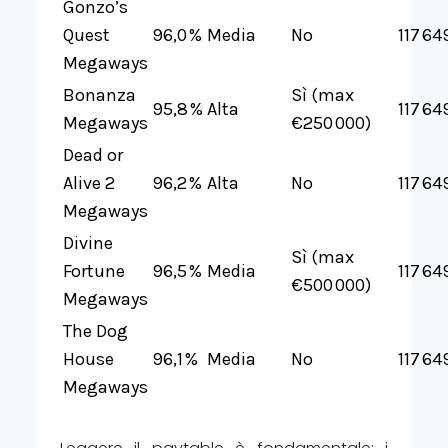
Gonzo’s
Quest
96,0 %
Media
No
117 64
Megaways
Bonanza
Sì (max
95,8 %
Alta
117 64
Megaways
€250 000)
Dead or
Alive 2
96,2 %
Alta
No
117 64
Megaways
Divine
Sì (max
Fortune
96,5 %
Media
117 64
€500 000)
Megaways
The Dog
House
96,1 %
Media
No
117 64
Megaways