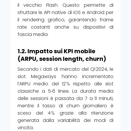
il vecchio Flash. Questo permette di
sfruttare le API native di iOS e Android per
il rendering grafico, garantendo frame
rate costanti anche su dispositivi di
fascia media.
1.2. Impatto sui KPI mobile
(ARPU, session length, churn)
Secondo i dati di mercato del Q1 2024, le
slot Megaways hanno incrementato
l’ARPU medio del 12 % rispetto alle slot
classiche a 5‑6 linee. La durata media
delle sessioni è passata da 7 a 11 minuti,
mentre il tasso di churn giornaliero è
sceso del 4 % grazie alla ritenzione
generata dalla variabilità dei modi di
vincita.