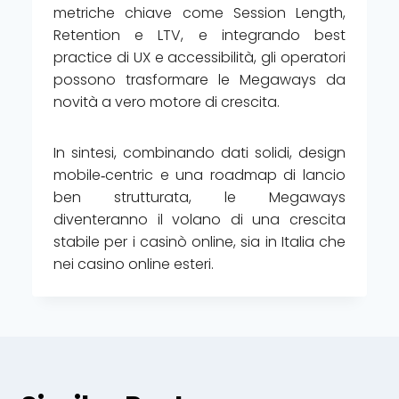
metriche chiave come Session Length,
Retention e LTV, e integrando best
practice di UX e accessibilità, gli operatori
possono trasformare le Megaways da
novità a vero motore di crescita.
In sintesi, combinando dati solidi, design
mobile‑centric e una roadmap di lancio
ben strutturata, le Megaways
diventeranno il volano di una crescita
stabile per i casinò online, sia in Italia che
nei casino online esteri.