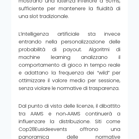
mostrano una latenza inferiore a 50 ms,
sufficiente per mantenere la fluidità di
una slot tradizionale.
L’intelligenza artificiale sta invece
entrando nella personalizzazione delle
probabilità di payout. Algoritmi di
machine learning analizzano il
comportamento di gioco in tempo reale
e adattano la frequenza dei “wild” per
ottimizzare il valore medio per sessione,
senza violare le normative di trasparenza.
Dal punto di vista delle licenze, il dibattito
tra AAMS e non‑AAMS continuerà a
influenzare la distribuzione. Siti come
Cop28Eusideevents offrono una
panoramica delle normative