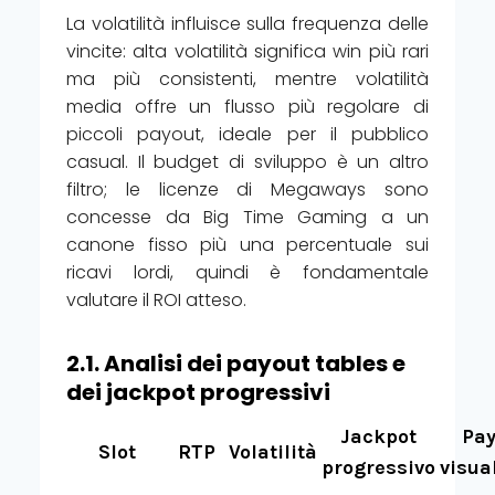
La volatilità influisce sulla frequenza delle
vincite: alta volatilità significa win più rari
ma più consistenti, mentre volatilità
media offre un flusso più regolare di
piccoli payout, ideale per il pubblico
casual. Il budget di sviluppo è un altro
filtro; le licenze di Megaways sono
concesse da Big Time Gaming a un
canone fisso più una percentuale sui
ricavi lordi, quindi è fondamentale
valutare il ROI atteso.
2.1. Analisi dei payout tables e
dei jackpot progressivi
Jackpot
Pay
Slot
RTP
Volatilità
progressivo
visua