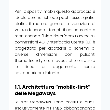
Per i dispositivi mobili questo approccio è
ideale perché richiede pochi asset grafici
statici: il motore genera le variazioni al
volo, riducendo i tempi di caricamento e
mantenendo fluida l’interfaccia anche su
connessioni 4G. L’interfaccia utente (UI) è
progettata per adattarsi a schermi di
diverse dimensioni, con pulsanti
thumb‑friendly e un layout che enfatizza
le linee di pagamento senza
sovraccaricare l’utente.
1.1. Architettura “mobile‑first”
delle Megaways
Le slot Megaways sono costruite quasi
esclusivamente in HTML5, abbandonando