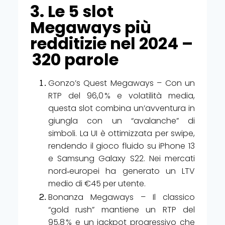
3. Le 5 slot
Megaways più
redditizie nel 2024 –
320 parole
Gonzo’s Quest Megaways – Con un
RTP del 96,0 % e volatilità media,
questa slot combina un’avventura in
giungla con un “avalanche” di
simboli. La UI è ottimizzata per swipe,
rendendo il gioco fluido su iPhone 13
e Samsung Galaxy S22. Nei mercati
nord‑europei ha generato un LTV
medio di €45 per utente.
Bonanza Megaways – Il classico
“gold rush” mantiene un RTP del
95,8 % e un jackpot progressivo che