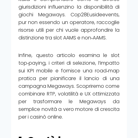
giurisdizioni influenzino la disponibilità di
giochi Megaways. Cop28Eusideevents,
pur non essendo un operatore, raccoglie
risorse utili per chi vuole approfondire la
distinzione tra slot AAMS e non‑AAMS.
Infine, questo articolo esamina le slot
top‑paying, i criteri di selezione, l’impatto
sui KPI mobile e fornisce una road‑map
pratica per pianificare il lancio di una
campagna Megaways. Scopriremo come
combinare RTP, volatilità e UX ottimizzata
per trasformare le Megaways da
semplice novità a vero motore di crescita
per i casinò online.