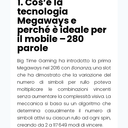
1. Cos’è la
tecnologia
Megaways e
perché è ideale per
il mobile – 280
parole
Big Time Gaming ha introdotto la prima
Megaways nel 2016 con
Bonanza
, una slot
che ha dimostrato che la variazione del
numero di simboli per rullo poteva
moltiplicare le combinazioni vincenti
senza aumentare la complessità visiva. La
meccanica si basa su un algoritmo che
determina casualmente il numero di
simboli attivi su ciascun rullo ad ogni spin,
creando da 2 a 117 649 modi di vincere.