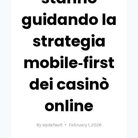
guidando la
strategia
mobile‑first
dei casinò
online
By
wpdefault
February 1, 2026