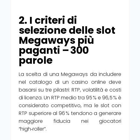
2. I criteri di
selezione delle slot
Megaways più
paganti – 300
parole
La scelta di una Megaways da includere
nel catalogo di un casino online deve
basarsi su tre pilastri: RTP, volatilità e costi
di licenza. Un RTP medio tra 95 % e 96,5 % è
considerato competitivo, ma le slot con
RTP superiore al 96 % tendono a generare
maggiore fiducia nei giocatori
“high‑roller”.