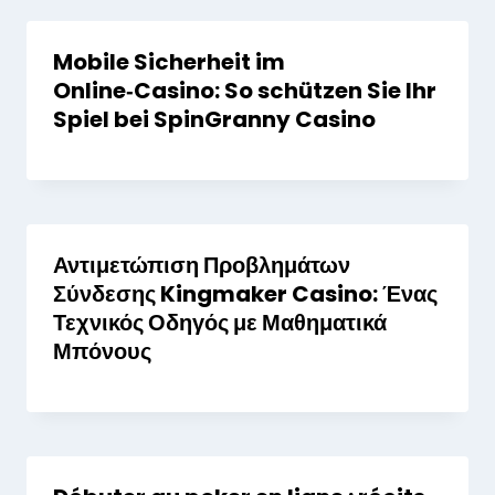
Mobile Sicherheit im
Online‑Casino: So schützen Sie Ihr
Spiel bei SpinGranny Casino
Αντιμετώπιση Προβλημάτων
Σύνδεσης Kingmaker Casino: Ένας
Τεχνικός Οδηγός με Μαθηματικά
Μπόνους