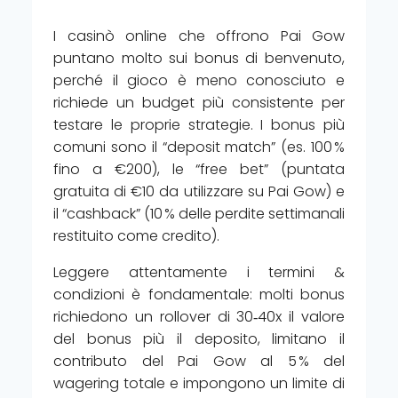
I casinò online che offrono Pai Gow
puntano molto sui bonus di benvenuto,
perché il gioco è meno conosciuto e
richiede un budget più consistente per
testare le proprie strategie. I bonus più
comuni sono il “deposit match” (es. 100 %
fino a €200), le “free bet” (puntata
gratuita di €10 da utilizzare su Pai Gow) e
il “cashback” (10 % delle perdite settimanali
restituito come credito).
Leggere attentamente i termini &
condizioni è fondamentale: molti bonus
richiedono un rollover di 30‑40x il valore
del bonus più il deposito, limitano il
contributo del Pai Gow al 5 % del
wagering totale e impongono un limite di