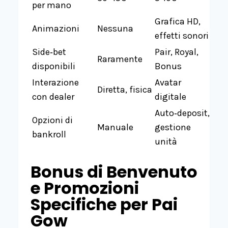
per mano
Grafica HD,
Animazioni
Nessuna
effetti sonori
Side‑bet
Pair, Royal,
Raramente
disponibili
Bonus
Interazione
Avatar
Diretta, fisica
con dealer
digitale
Auto‑deposit,
Opzioni di
Manuale
gestione
bankroll
unità
Bonus di Benvenuto
e Promozioni
Specifiche per Pai
Gow