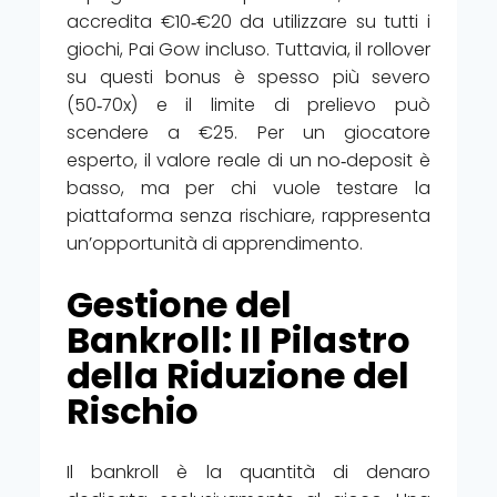
accredita €10‑€20 da utilizzare su tutti i
giochi, Pai Gow incluso. Tuttavia, il rollover
su questi bonus è spesso più severo
(50‑70x) e il limite di prelievo può
scendere a €25. Per un giocatore
esperto, il valore reale di un no‑deposit è
basso, ma per chi vuole testare la
piattaforma senza rischiare, rappresenta
un’opportunità di apprendimento.
Gestione del
Bankroll: Il Pilastro
della Riduzione del
Rischio
Il bankroll è la quantità di denaro