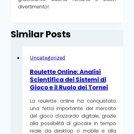
divertimento!
Similar Posts
Uncategorized
Roulette Online: Analisi
Scientifica dei Sistemi di
Gioco e il Ruolo dei Tornei
La roulette online ha conquistato
una fetta importante del mercato
del gioco d’azzardo digitale, grazie
alla possibilità di giocare in tempo
reale da desktop o mobile e alla