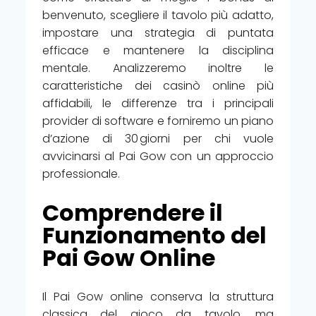
benvenuto, scegliere il tavolo più adatto,
impostare una strategia di puntata
efficace e mantenere la disciplina
mentale. Analizzeremo inoltre le
caratteristiche dei casinò online più
affidabili, le differenze tra i principali
provider di software e forniremo un piano
d’azione di 30 giorni per chi vuole
avvicinarsi al Pai Gow con un approccio
professionale.
Comprendere il
Funzionamento del
Pai Gow Online
Il Pai Gow online conserva la struttura
classica del gioco da tavolo, ma