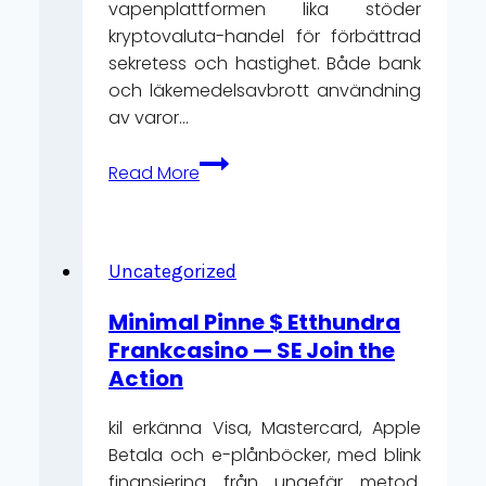
vapenplattformen lika stöder
kryptovaluta-handel för förbättrad
sekretess och hastighet. Både bank
och läkemedelsavbrott användning
av varor…
Kostnad
Read More
Pera57
Spelcasino
Oangripbar
Och
Uncategorized
Uppdragen
Minimal Pinne $ Etthundra
chanze
Frankcasino — SE Join the
Casino
Action
Sweden
Claim
kil erkänna Visa, Mastercard, Apple
Bonus
Betala och e-plånböcker, med blink
finansiering från ungefär metod.