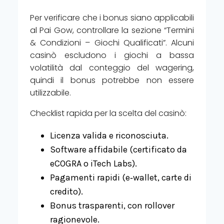
Per verificare che i bonus siano applicabili
al Pai Gow, controllare la sezione “Termini
& Condizioni – Giochi Qualificati”. Alcuni
casinò escludono i giochi a bassa
volatilità dal conteggio del wagering,
quindi il bonus potrebbe non essere
utilizzabile.
Checklist rapida per la scelta del casinò:
Licenza valida e riconosciuta.
Software affidabile (certificato da
eCOGRA o iTech Labs).
Pagamenti rapidi (e‑wallet, carte di
credito).
Bonus trasparenti, con rollover
ragionevole.