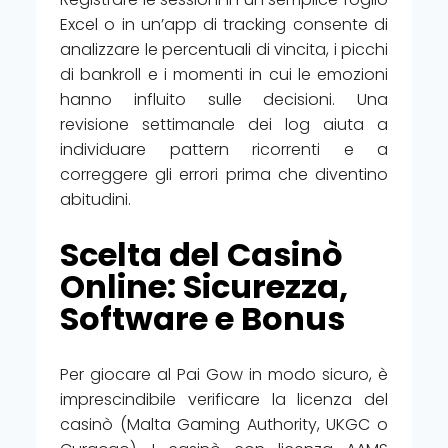
Excel o in un’app di tracking consente di
analizzare le percentuali di vincita, i picchi
di bankroll e i momenti in cui le emozioni
hanno influito sulle decisioni. Una
revisione settimanale dei log aiuta a
individuare pattern ricorrenti e a
correggere gli errori prima che diventino
abitudini.
Scelta del Casinò
Online: Sicurezza,
Software e Bonus
Per giocare al Pai Gow in modo sicuro, è
imprescindibile verificare la licenza del
casinò (Malta Gaming Authority, UKGC o