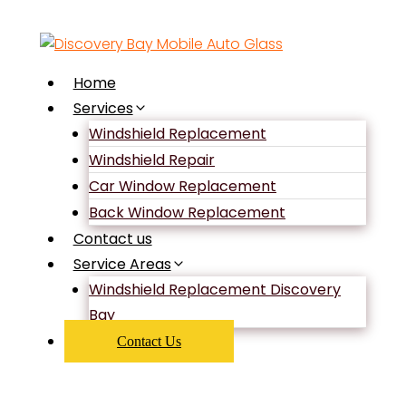
Skip
Uncategorized
to
Nouvel an,
content
Home
Services
nouvelles
Windshield Replacement
Windshield Repair
chances :
Car Window Replacement
Back Window Replacement
Contact us
comment
Service Areas
Windshield Replacement Discovery
les
Bay
Contact Us
programmes