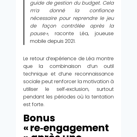
guide de gestion du budget. Cela
m’a donné la confiance
nécessaire pour reprendre le jeu
de façon contrôlée après la
pause »,
raconte Léa, joueuse
mobile depuis 2021.
Le retour d’expérience de Léa montre
que la combinaison d’un outil
technique et d’une reconnaissance
sociale peut renforcer la motivation à
utiliser le self‑exclusion, surtout
pendant les périodes où la tentation
est forte.
Bonus
« re‑engagement