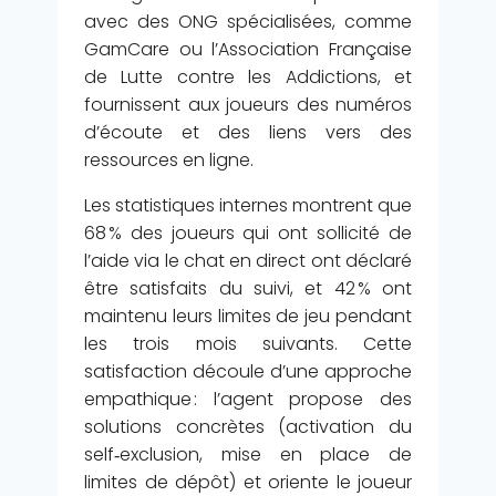
avec des ONG spécialisées, comme
GamCare ou l’Association Française
de Lutte contre les Addictions, et
fournissent aux joueurs des numéros
d’écoute et des liens vers des
ressources en ligne.
Les statistiques internes montrent que
68 % des joueurs qui ont sollicité de
l’aide via le chat en direct ont déclaré
être satisfaits du suivi, et 42 % ont
maintenu leurs limites de jeu pendant
les trois mois suivants. Cette
satisfaction découle d’une approche
empathique : l’agent propose des
solutions concrètes (activation du
self‑exclusion, mise en place de
limites de dépôt) et oriente le joueur