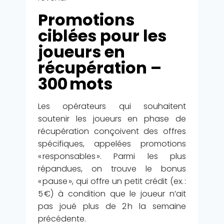
Promotions
ciblées pour les
joueurs en
récupération –
300 mots
Les opérateurs qui souhaitent
soutenir les joueurs en phase de
récupération conçoivent des offres
spécifiques, appelées promotions
« responsables ». Parmi les plus
répandues, on trouve le bonus
« pause », qui offre un petit crédit (ex. :
5 €) à condition que le joueur n’ait
pas joué plus de 2 h la semaine
précédente.