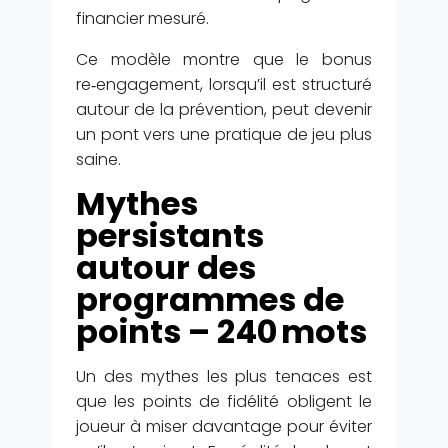
financier mesuré.
Ce modèle montre que le bonus
re‑engagement, lorsqu’il est structuré
autour de la prévention, peut devenir
un pont vers une pratique de jeu plus
saine.
Mythes
persistants
autour des
programmes de
points – 240 mots
Un des mythes les plus tenaces est
que les points de fidélité obligent le
joueur à miser davantage pour éviter