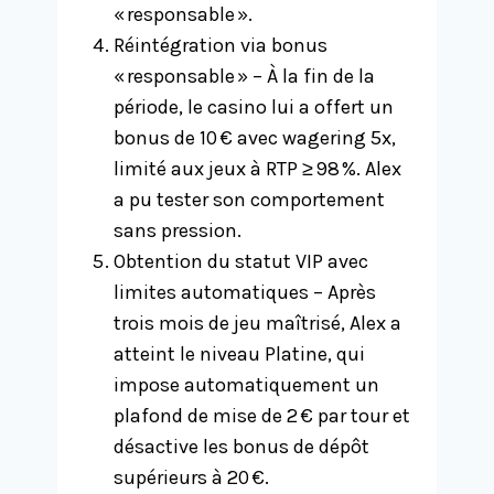
« responsable ».
Réintégration via bonus
« responsable » – À la fin de la
période, le casino lui a offert un
bonus de 10 € avec wagering 5x,
limité aux jeux à RTP ≥ 98 %. Alex
a pu tester son comportement
sans pression.
Obtention du statut VIP avec
limites automatiques – Après
trois mois de jeu maîtrisé, Alex a
atteint le niveau Platine, qui
impose automatiquement un
plafond de mise de 2 € par tour et
désactive les bonus de dépôt
supérieurs à 20 €.