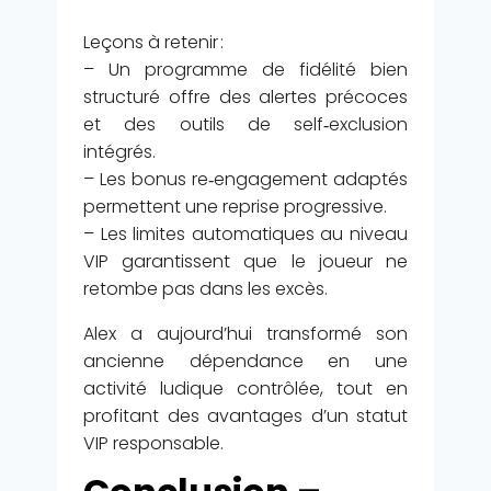
Leçons à retenir :
– Un programme de fidélité bien
structuré offre des alertes précoces
et des outils de self‑exclusion
intégrés.
– Les bonus re‑engagement adaptés
permettent une reprise progressive.
– Les limites automatiques au niveau
VIP garantissent que le joueur ne
retombe pas dans les excès.
Alex a aujourd’hui transformé son
ancienne dépendance en une
activité ludique contrôlée, tout en
profitant des avantages d’un statut
VIP responsable.