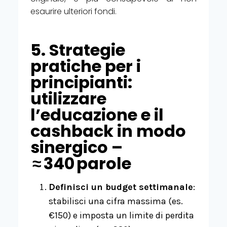
esaurire ulteriori fondi.
5. Strategie
pratiche per i
principianti:
utilizzare
l’educazione e il
cashback in modo
sinergico –
≈ 340 parole
Definisci un budget settimanale
:
stabilisci una cifra massima (es.
€150) e imposta un limite di perdita