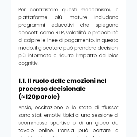
Per contrastare questi meccanismi, le
piattaforme più mature includono
programmi educativi che spiegano
concetti come RTP, volatilità e probabilità
di colpire le linee di pagamento. In questo
modo, il giocatore può prendere decisioni
più informate e ridurre l’impatto dei bias
cognitivi.
1.1. Il ruolo delle emozioni nel
processo decisionale
(≈ 120 parole)
Ansia, eccitazione e lo stato di “flusso”
sono stati emotivi tipici di una sessione di
scommesse sportive o di un gioco da
tavolo online. L’ansia può portare a