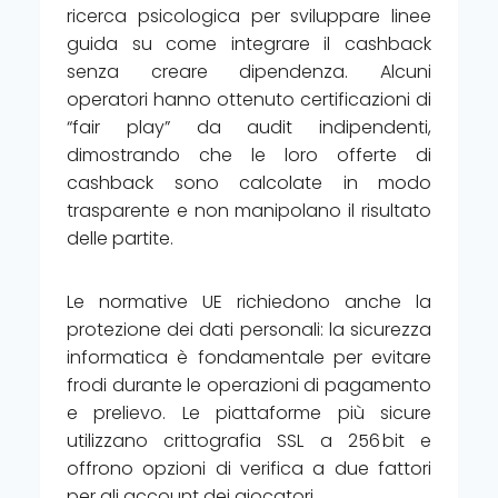
ricerca psicologica per sviluppare linee
guida su come integrare il cashback
senza creare dipendenza. Alcuni
operatori hanno ottenuto certificazioni di
“fair play” da audit indipendenti,
dimostrando che le loro offerte di
cashback sono calcolate in modo
trasparente e non manipolano il risultato
delle partite.
Le normative UE richiedono anche la
protezione dei dati personali: la sicurezza
informatica è fondamentale per evitare
frodi durante le operazioni di pagamento
e prelievo. Le piattaforme più sicure
utilizzano crittografia SSL a 256 bit e
offrono opzioni di verifica a due fattori
per gli account dei giocatori.