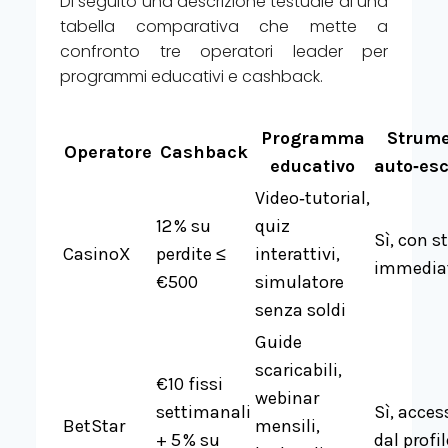
Di seguito una descrizione testuale di una
tabella comparativa che mette a
confronto tre operatori leader per
programmi educativi e cashback.
Programma
Strume
Operatore
Cashback
educativo
auto‑es
Video‑tutorial,
12 % su
quiz
Sì, con 
CasinoX
perdite ≤
interattivi,
immedia
€500
simulatore
senza soldi
Guide
scaricabili,
€10 fissi
webinar
settimanali
Sì, acces
BetStar
mensili,
+ 5 % su
dal profi