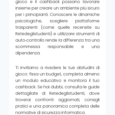
gioco e il cashback possano lavorare
insieme per creare un ambiente più sicuro
per i principianti. Conoscere le dinamiche
psicologiche, scegliere piattaforme
trasparenti (come quelle recensite su
Retedeglistudenti) e utilizzare strumenti di
auto‑controllo rende la differenza tra una
scommessa responsabile e una
dipendenza.
Ti invitiamo a rivedere le tue abitudini di
gioco: fissa un budget, completa almeno
un modulo educativo e monitora il tuo
cashback. Se hai dubbi, consulta le guide
dettagliate di Retedeglistudenti, dove
troverai confronti aggiornati, consigli
pratici e una panoramica completa delle
normative di sicurezza informatica.