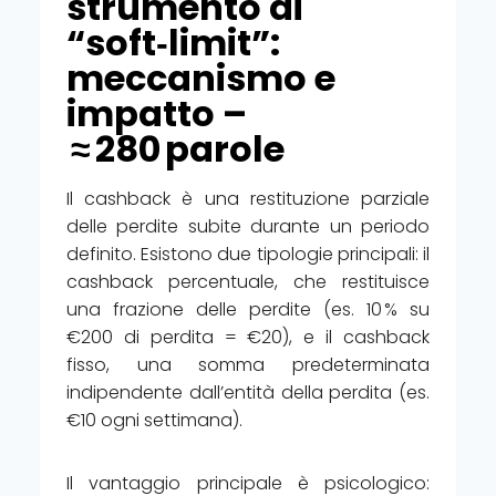
strumento di
“soft‑limit”:
meccanismo e
impatto –
≈ 280 parole
Il cashback è una restituzione parziale
delle perdite subite durante un periodo
definito. Esistono due tipologie principali: il
cashback percentuale, che restituisce
una frazione delle perdite (es. 10 % su
€200 di perdita = €20), e il cashback
fisso, una somma predeterminata
indipendente dall’entità della perdita (es.
€10 ogni settimana).
Il vantaggio principale è psicologico: