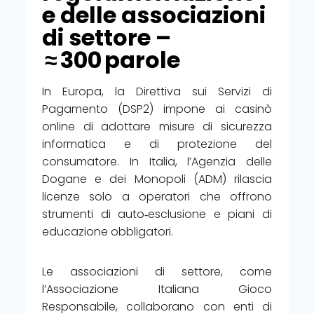
e delle associazioni
di settore –
≈ 300 parole
In Europa, la Direttiva sui Servizi di
Pagamento (DSP2) impone ai casinò
online di adottare misure di sicurezza
informatica e di protezione del
consumatore. In Italia, l’Agenzia delle
Dogane e dei Monopoli (ADM) rilascia
licenze solo a operatori che offrono
strumenti di auto‑esclusione e piani di
educazione obbligatori.
Le associazioni di settore, come
l’Associazione Italiana Gioco
Responsabile, collaborano con enti di