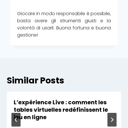
Giocare in modo responsabile è possibile,
basta avere gli strumenti giusti e la
volontà di usarli. Buona fortuna e buona
gestione!
Similar Posts
L’expérience Live : comment les
tables virtuelles redéfinissent le
jeu en ligne