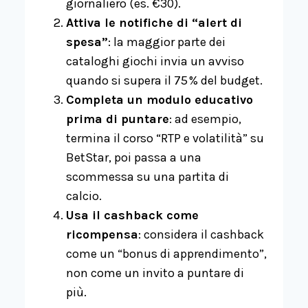
giornaliero (es. €30).
Attiva le notifiche di “alert di
spesa”
: la maggior parte dei
cataloghi giochi invia un avviso
quando si supera il 75 % del budget.
Completa un modulo educativo
prima di puntare
: ad esempio,
termina il corso “RTP e volatilità” su
BetStar, poi passa a una
scommessa su una partita di
calcio.
Usa il cashback come
ricompensa
: considera il cashback
come un “bonus di apprendimento”,
non come un invito a puntare di
più.