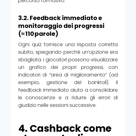
percorso formativo.
3.2. Feedback immediato e
monitoraggio dei progressi
(≈ 110 parole)
Ogni quiz fornisce una risposta corretta
subito, spiegando perché un’opzione era
sbagliata. I giocatori possono visualizzare
un grafico dei propri progressi, con
indicatori di “area di miglioramento” (ad
esempio, gestione del bankroll). Il
feedback immediato aiuta a consolidare
le conoscenze e a ridurre gli errori di
giudizio nelle sessioni successive.
4. Cashback come