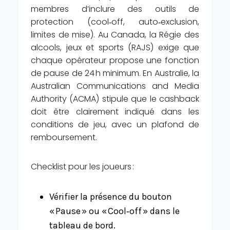
membres d’inclure des outils de
protection (cool‑off, auto‑exclusion,
limites de mise). Au Canada, la Régie des
alcools, jeux et sports (RAJS) exige que
chaque opérateur propose une fonction
de pause de 24 h minimum. En Australie, la
Australian Communications and Media
Authority (ACMA) stipule que le cashback
doit être clairement indiqué dans les
conditions de jeu, avec un plafond de
remboursement.
Checklist pour les joueurs :
Vérifier la présence du bouton
« Pause » ou « Cool‑off » dans le
tableau de bord.