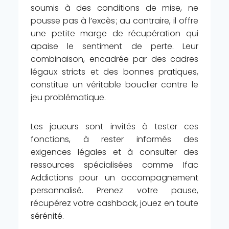
soumis à des conditions de mise, ne
pousse pas à l’excès ; au contraire, il offre
une petite marge de récupération qui
apaise le sentiment de perte. Leur
combinaison, encadrée par des cadres
légaux stricts et des bonnes pratiques,
constitue un véritable bouclier contre le
jeu problématique.
Les joueurs sont invités à tester ces
fonctions, à rester informés des
exigences légales et à consulter des
ressources spécialisées comme Ifac
Addictions pour un accompagnement
personnalisé. Prenez votre pause,
récupérez votre cashback, jouez en toute
sérénité.