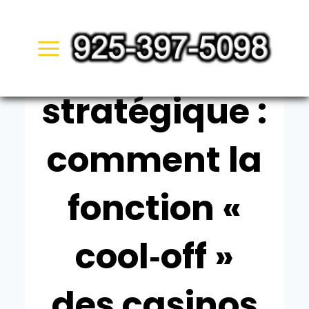
Skip
UNCATEGORIZED
to
Pause
content
stratégique :
comment la
fonction «
cool‑off »
des casinos