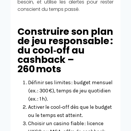
besoin, et utilise les alertes pour rester
conscient du temps passé.
Construire son plan
de jeu responsable :
du cool‑off au
cashback –
260 mots
Définir ses limites : budget mensuel
(ex. : 300 €), temps de jeu quotidien
(ex. : 1 h).
Activer le cool‑off dès que le budget
ou le temps est atteint.
Choisir un casino fiable : licence