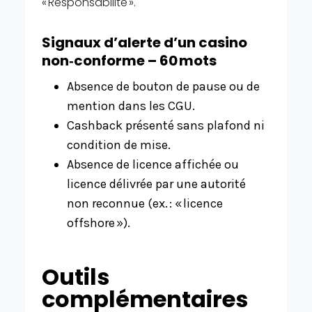
« Responsabilité ».
Signaux d’alerte d’un casino
non‑conforme – 60 mots
Absence de bouton de pause ou de
mention dans les CGU.
Cashback présenté sans plafond ni
condition de mise.
Absence de licence affichée ou
licence délivrée par une autorité
non reconnue (ex. : « licence
offshore »).
Outils
complémentaires