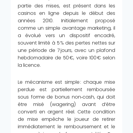
partie des mises, est présent dans les
casinos en ligne depuis le début des
années 2010. Initialement proposé
comme un simple avantage marketing, il
a évolué vers un dispositif encadré,
souvent limité à 5 % des pertes nettes sur
une période de 7 jours, avec un plafond
hebdomadaire de 50 €, voire 100 € selon
la licence.
Le mécanisme est simple : chaque mise
perdue est partiellement remboursée
sous forme de bonus non‑cash, qui doit
être misé (wagering) avant d’être
converti en argent réel. Cette condition
de mise empêche le joueur de retirer
immédiatement le remboursement et le