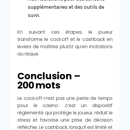
supplémentaires et des outils de
suivi.
En suivant ces étapes, le joueur
transforme le cool‑off et le cashback en
leviers de maîtrise plutôt qu’en incitations
au risque.
Conclusion –
200 mots
Le cool‑off n’est pas une perte de temps
pour le casino : c’est un dispositif
réglementé qui protège le joueur, réduit le
stress et favorise une prise de décision
réfléchie. Le cashback, lorsqu’il est limité et