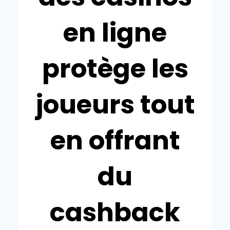
en ligne
protège les
joueurs tout
en offrant
du
cashback