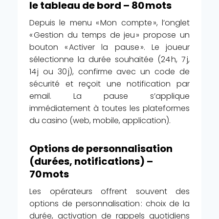
le tableau de bord – 80 mots
Depuis le menu « Mon compte », l’onglet
« Gestion du temps de jeu » propose un
bouton « Activer la pause ». Le joueur
sélectionne la durée souhaitée (24 h, 7 j,
14 j ou 30 j), confirme avec un code de
sécurité et reçoit une notification par
email. La pause s’applique
immédiatement à toutes les plateformes
du casino (web, mobile, application).
Options de personnalisation
(durées, notifications) –
70 mots
Les opérateurs offrent souvent des
options de personnalisation : choix de la
durée, activation de rappels quotidiens