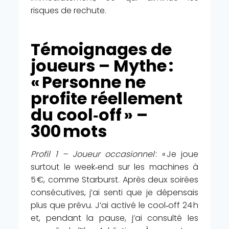
risques de rechute.
Témoignages de
joueurs – Mythe :
« Personne ne
profite réellement
du cool‑off » –
300 mots
Profil 1 – Joueur occasionnel
: « Je joue
surtout le week‑end sur les machines à
5 €, comme Starburst. Après deux soirées
consécutives, j’ai senti que je dépensais
plus que prévu. J’ai activé le cool‑off 24 h
et, pendant la pause, j’ai consulté les