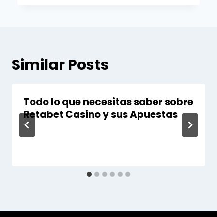
Similar Posts
Todo lo que necesitas saber sobre
Retabet Casino y sus Apuestas