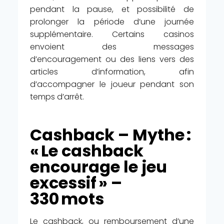
pendant la pause, et possibilité de
prolonger la période d’une journée
supplémentaire. Certains casinos
envoient des messages
d’encouragement ou des liens vers des
articles d’information, afin
d’accompagner le joueur pendant son
temps d’arrêt.
Cashback – Mythe :
« Le cashback
encourage le jeu
excessif » –
330 mots
Le cashback, ou remboursement d’une