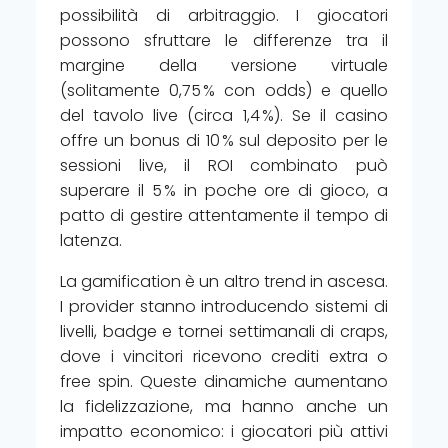
possibilità di arbitraggio. I giocatori
possono sfruttare le differenze tra il
margine della versione virtuale
(solitamente 0,75 % con odds) e quello
del tavolo live (circa 1,4 %). Se il casino
offre un bonus di 10 % sul deposito per le
sessioni live, il ROI combinato può
superare il 5 % in poche ore di gioco, a
patto di gestire attentamente il tempo di
latenza.
La gamification è un altro trend in ascesa.
I provider stanno introducendo sistemi di
livelli, badge e tornei settimanali di craps,
dove i vincitori ricevono crediti extra o
free spin. Queste dinamiche aumentano
la fidelizzazione, ma hanno anche un
impatto economico: i giocatori più attivi