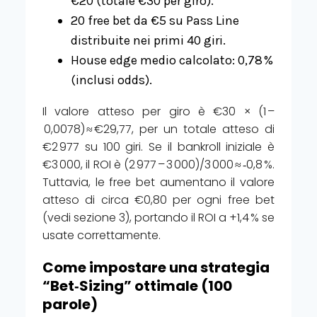
€20 (totale €30 per giro).
20 free bet da €5 su Pass Line
distribuite nei primi 40 giri.
House edge medio calcolato: 0,78 %
(inclusi odds).
Il valore atteso per giro è €30 × (1 –
0,0078) ≈ €29,77, per un totale atteso di
€2 977 su 100 giri. Se il bankroll iniziale è
€3 000, il ROI è (2 977 – 3 000)/3 000 ≈ ‑0,8 %.
Tuttavia, le free bet aumentano il valore
atteso di circa €0,80 per ogni free bet
(vedi sezione 3), portando il ROI a +1,4 % se
usate correttamente.
Come impostare una strategia
“Bet‑Sizing” ottimale (100
parole)