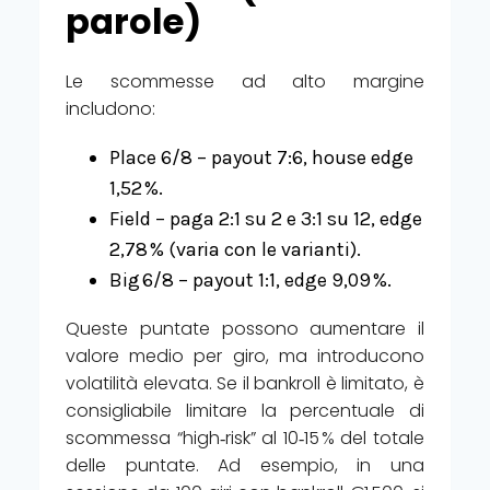
parole)
Le scommesse ad alto margine
includono:
Place 6/8 – payout 7:6, house edge
1,52 %.
Field – paga 2:1 su 2 e 3:1 su 12, edge
2,78 % (varia con le varianti).
Big 6/8 – payout 1:1, edge 9,09 %.
Queste puntate possono aumentare il
valore medio per giro, ma introducono
volatilità elevata. Se il bankroll è limitato, è
consigliabile limitare la percentuale di
scommessa “high‑risk” al 10‑15 % del totale
delle puntate. Ad esempio, in una