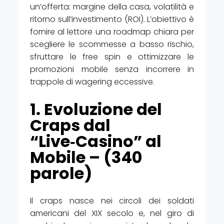
un’offerta: margine della casa, volatilità e
ritorno sull’investimento (ROI). L’obiettivo è
fornire al lettore una roadmap chiara per
scegliere le scommesse a basso rischio,
sfruttare le free spin e ottimizzare le
promozioni mobile senza incorrere in
trappole di wagering eccessive.
1. Evoluzione del
Crap​s dal
“Live‑Casino” al
Mobile – (340
parole)
Il craps nasce nei circoli dei soldati
americani del XIX secolo e, nel giro di