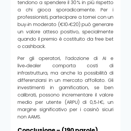
tendono a spendere il 30 % in più rispetto
a chi gioca sporadicamente. Per i
professionisti, partecipare a tornei con un
buy‑in moderato (€10‑€20) può generare
un valore atteso positivo, specialmente
quando il premio è costituito da free bet
o cashback.
Per gli operatori, l’adozione di AI e
live‑dealer comporta costi di
infrastruttura, ma anche la possibilità di
differenziarsi in un mercato affollato. Gli
investimenti in gamification, se ben
calibrati, possono incrementare il valore
medio per utente (ARPU) di 0,5‑1 €, un
margine significativo per i casinò sicuri
non AAMS.
Conclusione – (190 parole)