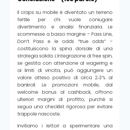
Il craps su mobile è diventato un terreno
fertile per chi vuole coniugare
divertimento e analisi finanziaria. Le
scommesse a basso margine – Pass Line,
Don’t Pass e le odds “true odds” –
costituiscono la spina dorsale di una
strategia solida. L’integrazione di free spin,
se gestita con attenzione al wagering e
ai limiti di vincita, può aggiungere un
valore atteso positivo di circa 2‑3 % al
bankroll. Le promozioni mobile, dal
welcome bonus al cashback, offrono
ulteriori margini di profitto, purché si
segua una checklist rigorosa per evitare
trappole nascoste.
Invitiamo i lettori a sperimentare una