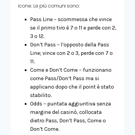
icone. Le più comuni sono:
Pass Line – scommessa che vince
se il primo tiro è 7 o 11 e perde con 2,
3 o 12.
Don’t Pass – l’opposto della Pass
Line; vince con 2 o 3, perde con 7 o
11.
Come e Don’t Come – funzionano
come Pass/Don’t Pass ma si
applicano dopo che il point è stato
stabilito.
Odds – puntata aggiuntiva senza
margine del casinò, collocata
dietro Pass, Don’t Pass, Come o
Don’t Come.