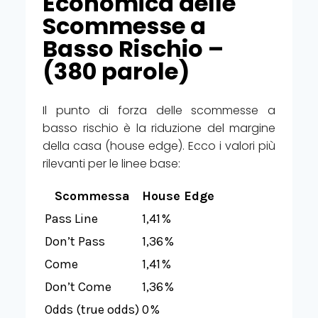
Economica delle
Scommesse a
Basso Rischio –
(380 parole)
Il punto di forza delle scommesse a
basso rischio è la riduzione del margine
della casa (house edge). Ecco i valori più
rilevanti per le linee base:
Scommessa
House Edge
Pass Line
1,41 %
Don’t Pass
1,36 %
Come
1,41 %
Don’t Come
1,36 %
Odds (true odds)
0 %