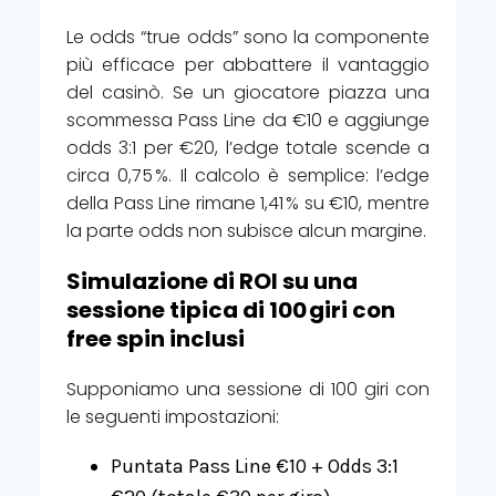
Le odds “true odds” sono la componente
più efficace per abbattere il vantaggio
del casinò. Se un giocatore piazza una
scommessa Pass Line da €10 e aggiunge
odds 3:1 per €20, l’edge totale scende a
circa 0,75 %. Il calcolo è semplice: l’edge
della Pass Line rimane 1,41 % su €10, mentre
la parte odds non subisce alcun margine.
Simulazione di ROI su una
sessione tipica di 100 giri con
free spin inclusi
Supponiamo una sessione di 100 giri con
le seguenti impostazioni:
Puntata Pass Line €10 + Odds 3:1