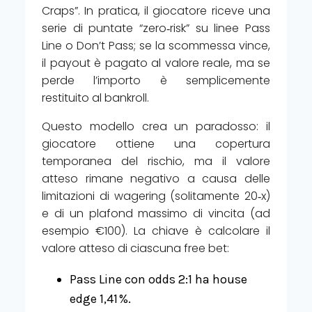
Craps”. In pratica, il giocatore riceve una
serie di puntate “zero‑risk” su linee Pass
Line o Don’t Pass; se la scommessa vince,
il payout è pagato al valore reale, ma se
perde l’importo è semplicemente
restituito al bankroll.
Questo modello crea un paradosso: il
giocatore ottiene una copertura
temporanea del rischio, ma il valore
atteso rimane negativo a causa delle
limitazioni di wagering (solitamente 20‑x)
e di un plafond massimo di vincita (ad
esempio €100). La chiave è calcolare il
valore atteso di ciascuna free bet:
Pass Line con odds 2:1 ha house
edge 1,41 %.