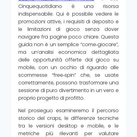
Cinquequotidiano è una risorsa
indispensabile. Qui è possibile vedere le
promozioni attive, i requisiti di deposito e
le limitazioni di gioco senza dover
navigare fra pagine poco chiare. Questa
guida non è un semplice “come‑giocare”,
ma un’analisi economica dettagliata
delle opportunità offerte dal gioco su
mobile, con un occhio di riguardo alle
scommesse “free‑spin” che, se usate
correttamente, possono trasformare una
sessione di puro divertimento in un vero e
proprio progetto di profitto.
Nel prosieguo esamineremo il percorso
storico del craps, le differenze tecniche
tra le versioni desktop e mobile, e le
metriche più rilevanti per valutare