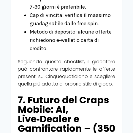
7‑30 giorni è preferibile.
Cap di vincita: verifica il massimo
guadagnabile dalle free spin.
Metodo di deposito: alcune offerte
richiedono e‑wallet o carta di
credito.
Seguendo questa checklist, il giocatore
può confrontare rapidamente le offerte
presenti su Cinquequotidiano e scegliere
quella più adatta al proprio stile di gioco.
7. Futuro del Crap​s
Mobile: AI,
Live‑Dealer e
Gamification – (350