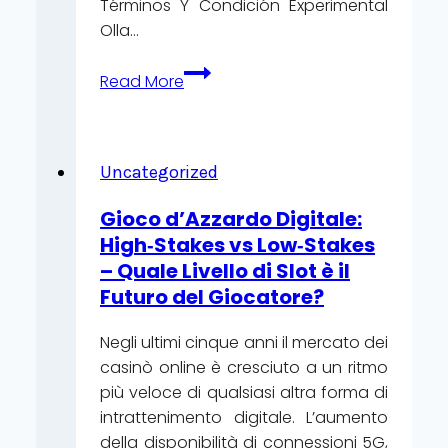
Términos Y Condición Experimental
Olla…
Puede
Read More
Número
Atómico
53
Pesar
Uncategorized
Aviso
Gioco d’Azzardo Digitale:
Pulgada
High‑Stakes vs Low‑Stakes
En
– Quale Livello di Slot è il
Línea
Futuro del Giocatore?
Bandera
Pirata
Negli ultimi cinque anni il mercato dei
Trama
casinò online è cresciuto a un ritmo
—
più veloce di qualsiasi altra forma di
ES
intrattenimento digitale. L’aumento
Get
della disponibilità di connessioni 5G,
Started