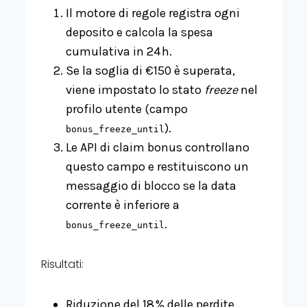
Il motore di regole registra ogni
deposito e calcola la spesa
cumulativa in 24 h.
Se la soglia di €150 è superata,
viene impostato lo stato
freeze
nel
profilo utente (campo
).
bonus_freeze_until
Le API di claim bonus controllano
questo campo e restituiscono un
messaggio di blocco se la data
corrente è inferiore a
.
bonus_freeze_until
Risultati:
Riduzione del 18 % delle perdite