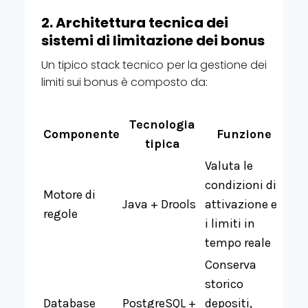
2. Architettura tecnica dei
sistemi di limitazione dei bonus
Un tipico stack tecnico per la gestione dei
limiti sui bonus è composto da:
Tecnologia
Componente
Funzione
tipica
Valuta le
condizioni di
Motore di
Java + Drools
attivazione e
regole
i limiti in
tempo reale
Conserva
storico
Database
PostgreSQL +
depositi,