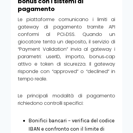
bonus con i sistemi di
pagamento
Le piattaforme comunicano i limiti ai
gateway di pagamento tramite API
conformi al PCI‑DSS. Quando un
giocatore tenta un deposito, il servizio di
“Payment Validation” invia al gateway i
parametri: userID, importo, bonus‑cap
attivo e token di sicurezza. Il gateway
risponde con “approved” o “declined” in
tempo reale.
Le principali modalità di pagamento
richiedono controlli specifici:
Bonifici bancari – verifica del codice
IBAN e confronto con il limite di