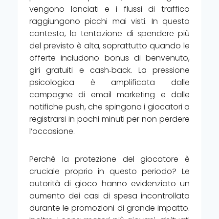
vengono lanciati e i flussi di traffico
raggiungono picchi mai visti. In questo
contesto, la tentazione di spendere più
del previsto è alta, soprattutto quando le
offerte includono bonus di benvenuto,
giri gratuiti e cash‑back. La pressione
psicologica è amplificata dalle
campagne di email marketing e dalle
notifiche push, che spingono i giocatori a
registrarsi in pochi minuti per non perdere
l’occasione.
Perché la protezione del giocatore è
cruciale proprio in questo periodo? Le
autorità di gioco hanno evidenziato un
aumento dei casi di spesa incontrollata
durante le promozioni di grande impatto.