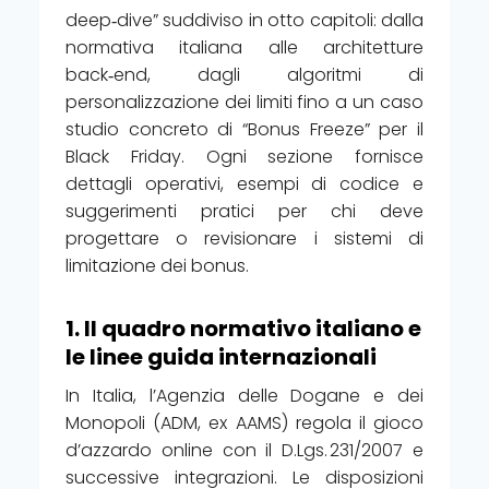
deep‑dive” suddiviso in otto capitoli: dalla
normativa italiana alle architetture
back‑end, dagli algoritmi di
personalizzazione dei limiti fino a un caso
studio concreto di “Bonus Freeze” per il
Black Friday. Ogni sezione fornisce
dettagli operativi, esempi di codice e
suggerimenti pratici per chi deve
progettare o revisionare i sistemi di
limitazione dei bonus.
1. Il quadro normativo italiano e
le linee guida internazionali
In Italia, l’Agenzia delle Dogane e dei
Monopoli (ADM, ex AAMS) regola il gioco
d’azzardo online con il D.Lgs. 231/2007 e
successive integrazioni. Le disposizioni