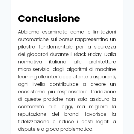
Conclusione
Abbiamo esaminato come le limitazioni
automatiche sui bonus rappresentino un
pilastro fondamentale per la sicurezza
dei giocatori durante il Black Friday. Dalla
normativa italiana alle architetture
micro‑servizio, dagli algoritmi di machine
learning alle interfacce utente trasparenti,
ogni livello contribuisce a creare un
ecosistema più responsabile. L’adozione
di queste pratiche non solo assicura la
conformità alle leggi, ma migliora la
reputazione del brand, favorisce la
fidelizzazione e riduce i costi legati a
dispute e a gioco problematico.