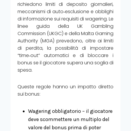
richiedono limiti di deposito giornalieri,
meccanismi di auto‑esclusione e obblighi
di informazione sui requisiti di wagering. Le
linee guida della UK Gambling
Commission (UKGC) e della Malta Gaming
Authority (MGA) prevedono, oltre ai limiti
di perdita, la possibilità di impostare
“time‑out” automatici e di bloccare i
bonus se il giocatore supera una soglia di
spesa.
Queste regole hanno un impatto diretto
sui bonus:
Wagering obbligatorio – il giocatore
deve scommettere un multiplo del
valore del bonus prima di poter