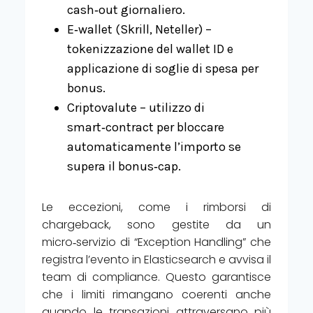
cash‑out giornaliero.
E‑wallet (Skrill, Neteller) –
tokenizzazione del wallet ID e
applicazione di soglie di spesa per
bonus.
Criptovalute – utilizzo di
smart‑contract per bloccare
automaticamente l’importo se
supera il bonus‑cap.
Le eccezioni, come i rimborsi di
chargeback, sono gestite da un
micro‑servizio di “Exception Handling” che
registra l’evento in Elasticsearch e avvisa il
team di compliance. Questo garantisce
che i limiti rimangano coerenti anche
quando le transazioni attraversano più