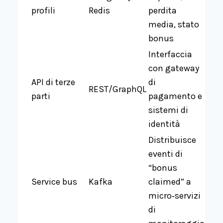
profili
Redis
perdita
media, stato
bonus
Interfaccia
con gateway
API di terze
di
REST/GraphQL
parti
pagamento e
sistemi di
identità
Distribuisce
eventi di
“bonus
Service bus
Kafka
claimed” a
micro‑servizi
di