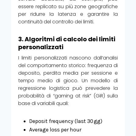
essere replicato su più zone geografiche
per ridurre la latenza e garantire la
continuità del controllo dei limiti.
3. Algoritmi di calcolo dei limiti
personalizzati
I limiti personalizzati nascono dall’analisi
del comportamento storico: frequenza di
deposito, perdita media per sessione e
tempo medio di gioco. Un modello di
regressione logistica può prevedere la
probabilità di “gaming at risk” (GiR) sulla
base di variabili quali:
Deposit frequency (last 30 gg)
Average loss per hour