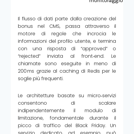
monitoraggio
Il flusso di dati parte dalla creazione del
bonus nel CMS, passa attraverso il
motore di regole che incrocia le
informazioni del profilo utente, e termina
con una risposta di “approved” o
“rejected” inviata al front‑end. Le
chiamate sono eseguite in meno di
200 ms grazie al caching di Redis per le
soglie più frequenti.
Le architetture basate su micro‑servizi
consentono di scalare
indipendentemente il modulo di
limitazione, fondamentale durante il
picco di traffico del Black Friday. Un
servizio dedicato, ad esempio, può