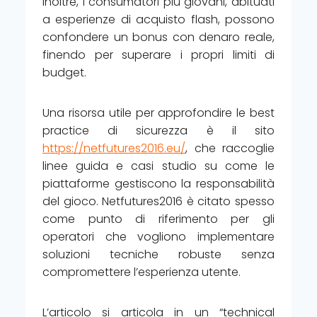
Inoltre, i consumatori più giovani, abituati
a esperienze di acquisto flash, possono
confondere un bonus con denaro reale,
finendo per superare i propri limiti di
budget.
Una risorsa utile per approfondire le best
practice di sicurezza è il sito
https://netfutures2016.eu/
, che raccoglie
linee guida e casi studio su come le
piattaforme gestiscono la responsabilità
del gioco. Netfutures2016 è citato spesso
come punto di riferimento per gli
operatori che vogliono implementare
soluzioni tecniche robuste senza
compromettere l’esperienza utente.
L’articolo si articola in un “technical