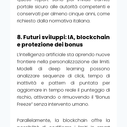
portale sicuro alle autorità competenti e
conservati per almeno cinque anni, come
richiesto dalla normativa italiana.
8. Futuri sviluppi: IA, blockchain
e protezione dei bonus
L’intelligenza artificiale sta aprendo nuove
frontiere nella personalizzazione dei limiti.
Modelli di deep learning possono
analizzare sequenze di click, tempo di
inattività e pattern di puntata per
aggiornare in tempo reale il punteggio di
rischio, attivando o rimuovendo il “Bonus
Freeze” senza intervento umano.
Parallelamente, la blockchain offre la