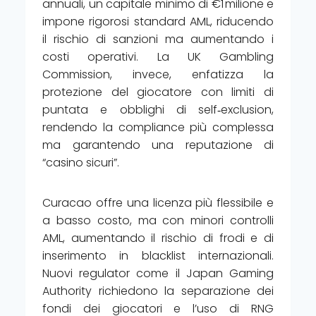
annuali, un capitale minimo di €1 milione e
impone rigorosi standard AML, riducendo
il rischio di sanzioni ma aumentando i
costi operativi. La UK Gambling
Commission, invece, enfatizza la
protezione del giocatore con limiti di
puntata e obblighi di self‑exclusion,
rendendo la compliance più complessa
ma garantendo una reputazione di
“casino sicuri”.
Curacao offre una licenza più flessibile e
a basso costo, ma con minori controlli
AML, aumentando il rischio di frodi e di
inserimento in blacklist internazionali.
Nuovi regulator come il Japan Gaming
Authority richiedono la separazione dei
fondi dei giocatori e l’uso di RNG