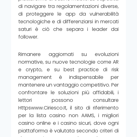
di navigare tra regolamentazioni diverse,
di proteggere le app da vulnerabilità
tecnologiche e di differenziarsi in mercati
saturi è ciò che separa i leader dai
follower.
Rimanere aggiornati su evoluzioni
normative, su nuove tecnologie come AR
e crypto, e su best practice di risk
management è indispensabile per
mantenere un vantaggio competitivo. Per
confrontare le soluzioni più affidabili, i
lettori possono consultare
Httpswww.Ciriesco.It, il sito di riferimento
per la lista casino non AAMS, i migliori
casino online e i casino sicuri, dove ogni
piattaforma è valutata secondo criteri di