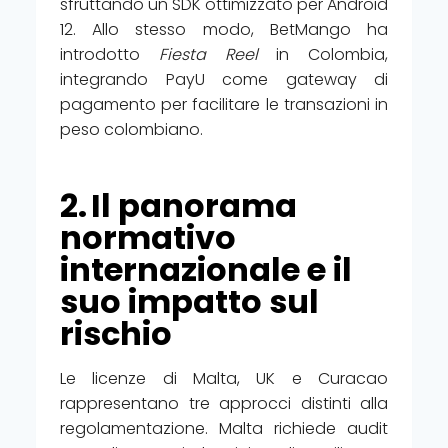
sfruttando un SDK ottimizzato per Android
12. Allo stesso modo, BetMango ha
introdotto
Fiesta Reel
in Colombia,
integrando PayU come gateway di
pagamento per facilitare le transazioni in
peso colombiano.
2. Il panorama
normativo
internazionale e il
suo impatto sul
rischio
Le licenze di Malta, UK e Curacao
rappresentano tre approcci distinti alla
regolamentazione. Malta richiede audit