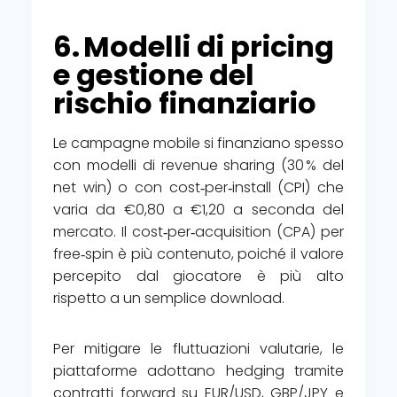
6. Modelli di pricing
e gestione del
rischio finanziario
Le campagne mobile si finanziano spesso
con modelli di revenue sharing (30 % del
net win) o con cost‑per‑install (CPI) che
varia da €0,80 a €1,20 a seconda del
mercato. Il cost‑per‑acquisition (CPA) per
free‑spin è più contenuto, poiché il valore
percepito dal giocatore è più alto
rispetto a un semplice download.
Per mitigare le fluttuazioni valutarie, le
piattaforme adottano hedging tramite
contratti forward su EUR/USD, GBP/JPY e