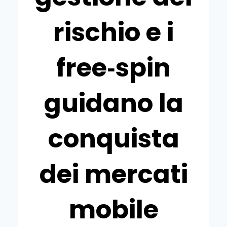
rischio e i
free‑spin
guidano la
conquista
dei mercati
mobile