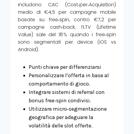
includono CAC (Cost‑per‑Acquisition)
medio di €4,5 per campagne mobile
basate su free‑spin, contro €7,2 per
campagne cash‑back; l’LTV (Lifetime
Value) sale del 18 % quando i free‑spin
sono segmentati per device (iOS vs
Android).
Punti chiave per differenziarsi
Personalizzare l’offerta in base al
comportamento di gioco.
Integrare sistemi di referral con
bonus free‑spin condivisi.
Utilizzare micro‑segmentazione
geografica per adeguare la
volatilità delle slot offerte.