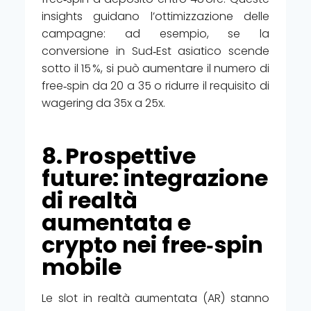
insights guidano l’ottimizzazione delle
campagne: ad esempio, se la
conversione in Sud‑Est asiatico scende
sotto il 15 %, si può aumentare il numero di
free‑spin da 20 a 35 o ridurre il requisito di
wagering da 35x a 25x.
8. Prospettive
future: integrazione
di realtà
aumentata e
crypto nei free‑spin
mobile
Le slot in realtà aumentata (AR) stanno