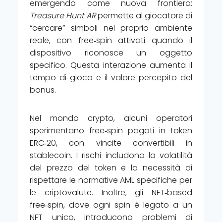
emergendo come nuova frontiera:
Treasure Hunt AR
permette al giocatore di
“cercare” simboli nel proprio ambiente
reale, con free‑spin attivati quando il
dispositivo riconosce un oggetto
specifico. Questa interazione aumenta il
tempo di gioco e il valore percepito del
bonus.
Nel mondo crypto, alcuni operatori
sperimentano free‑spin pagati in token
ERC‑20, con vincite convertibili in
stablecoin. I rischi includono la volatilità
del prezzo del token e la necessità di
rispettare le normative AML specifiche per
le criptovalute. Inoltre, gli NFT‑based
free‑spin, dove ogni spin è legato a un
NFT unico, introducono problemi di