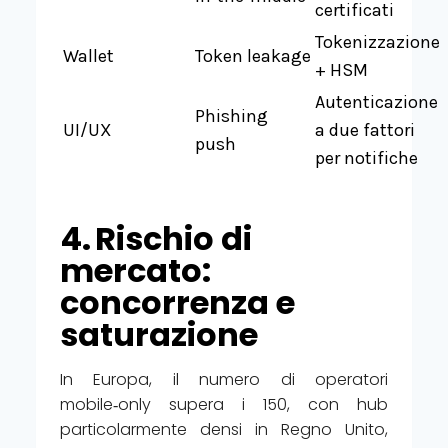
certificati
Tokenizzazione
Wallet
Token leakage
+ HSM
Autenticazione
Phishing
UI/UX
a due fattori
push
per notifiche
4. Rischio di
mercato:
concorrenza e
saturazione
In Europa, il numero di operatori
mobile‑only supera i 150, con hub
particolarmente densi in Regno Unito,