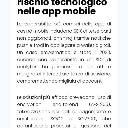
rischio tecnologico
nelle app mobile
Le vulnerabilità più comuni nelle app di
casinò mobile includono SDK di terze parti
non aggiornati, phishing tramite notifiche
push e frodi in‑app legate a wallet digitali.
Un caso emblematico è stato il 2023,
quando una vulnerabilità in un SDK di
analytics ha permesso a un attore
maligno di intercettare token di sessione,
compromettendo migliaia di account.
Le soluzioni più efficaci prevedono l’uso di
encryption end‑to‑end (AES‑256),
tokenizzazione dei dati di pagamento e
certificazioni SOC 2 o ISO 27001, che
garantiscono processi di gestione del