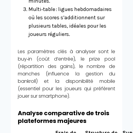
minutes.
Multi‑table : ligues hebdomadaires
où les scores s’additionnent sur
plusieurs tables, idéales pour les
joueurs réguliers.
Les paramètres clés à analyser sont le
buy‑in (coût d’entrée), le prize pool
(répartition des gains), le nombre de
manches (influence la gestion du
bankroll) et la disponibilité mobile
(essentiel pour les joueurs qui préfèrent
jouer sur smartphone).
Analyse comparative de trois
plateformes majeures
Frais de
Structure de
Sup