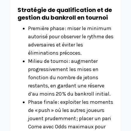
Stratégie de qualification et de
gestion du bankroll en tournoi
Première phase : miser le minimum
autorisé pour observer le rythme des
adversaires et éviter les
éliminations précoces.
Milieu de tournoi : augmenter
progressivement les mises en
fonction du nombre de jetons
restants, en gardant une réserve
d’au moins 20 % du bankroll initial.
Phase finale : exploiter les moments
de « push » où les autres joueurs
jouent prudemment ; placer un pari
Come avec Odds maximaux pour