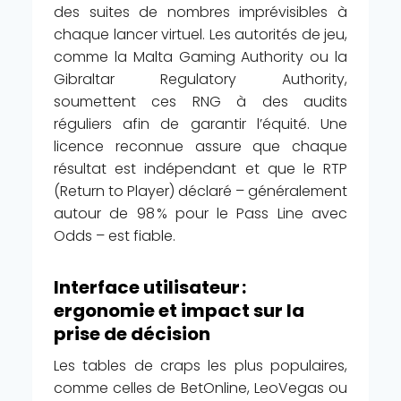
des suites de nombres imprévisibles à
chaque lancer virtuel. Les autorités de jeu,
comme la Malta Gaming Authority ou la
Gibraltar Regulatory Authority,
soumettent ces RNG à des audits
réguliers afin de garantir l’équité. Une
licence reconnue assure que chaque
résultat est indépendant et que le RTP
(Return to Player) déclaré – généralement
autour de 98 % pour le Pass Line avec
Odds – est fiable.
Interface utilisateur :
ergonomie et impact sur la
prise de décision
Les tables de craps les plus populaires,
comme celles de BetOnline, LeoVegas ou