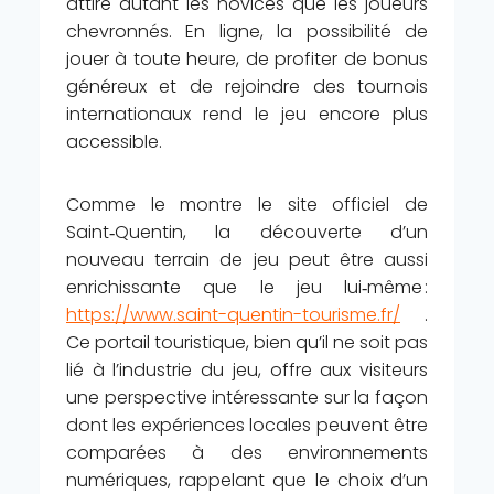
attire autant les novices que les joueurs
chevronnés. En ligne, la possibilité de
jouer à toute heure, de profiter de bonus
généreux et de rejoindre des tournois
internationaux rend le jeu encore plus
accessible.
Comme le montre le site officiel de
Saint‑Quentin, la découverte d’un
nouveau terrain de jeu peut être aussi
enrichissante que le jeu lui‑même :
https://www.saint-quentin-tourisme.fr/
.
Ce portail touristique, bien qu’il ne soit pas
lié à l’industrie du jeu, offre aux visiteurs
une perspective intéressante sur la façon
dont les expériences locales peuvent être
comparées à des environnements
numériques, rappelant que le choix d’un