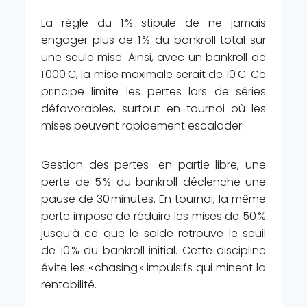
La règle du 1 % stipule de ne jamais
engager plus de 1 % du bankroll total sur
une seule mise. Ainsi, avec un bankroll de
1 000 €, la mise maximale serait de 10 €. Ce
principe limite les pertes lors de séries
défavorables, surtout en tournoi où les
mises peuvent rapidement escalader.
Gestion des pertes : en partie libre, une
perte de 5 % du bankroll déclenche une
pause de 30 minutes. En tournoi, la même
perte impose de réduire les mises de 50 %
jusqu’à ce que le solde retrouve le seuil
de 10 % du bankroll initial. Cette discipline
évite les « chasing » impulsifs qui minent la
rentabilité.