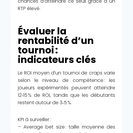
chances d’atteindre ce seuil grâce à un
RTP élevé.
Évaluer la
rentabilité d’un
tournoi :
indicateurs clés
Le ROI moyen d’un tournoi de craps varie
selon le niveau de compétence : les
joueurs expérimentés peuvent atteindre
12‑15 % de ROI, tandis que les débutants
restent autour de 3‑5 %.
KPI à surveiller :
– Average bet size : taille moyenne des