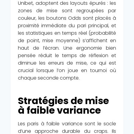
Unibet, adoptent des layouts épurés : les
zones de mise sont regroupées par
couleur, les boutons Odds sont placés à
proximité immédiate du pari principal, et
les statistiques en temps réel (probabilité
de point, mise moyenne) s’affichent en
haut de l’écran. Une ergonomie bien
pensée réduit le temps de réflexion et
diminue les erreurs de mise, ce qui est
crucial lorsque l’on joue en tournoi où
chaque seconde compte.
Stratégies de mise
à faible variance
Les paris à faible variance sont le socle
d’une approche durable du craps. Ils