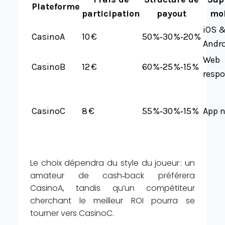
Plateforme
participation
payout
mob
iOS 
CasinoA
10 €
50 %‑30 %‑20 %
Andr
Web
CasinoB
12 €
60 %‑25 %‑15 %
respo
CasinoC
8 €
55 %‑30 %‑15 %
App n
Le choix dépendra du style du joueur : un
amateur de cash‑back préférera
CasinoA, tandis qu’un compétiteur
cherchant le meilleur ROI pourra se
tourner vers CasinoC.